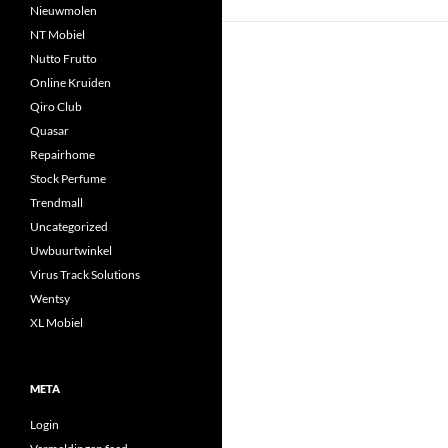
Nieuwmolen
NT Mobiel
Nutto Frutto
Online Kruiden
Qiro Club
Quasar
Repairhome
Stock Perfume
Trendmall
Uncategorized
Uwbuurtwinkel
Virus Track Solutions
Wentsy
XL Mobiel
META
Login