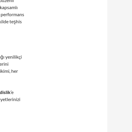
 düzenli
 kapsamlı
m performans
kilde teşhis
ı yenilikçi
erini
ikimi, her
islik
’e
yetlerinizi