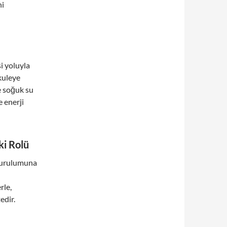
ni
i yoluyla
kuleye
e soğuk su
e enerji
ki Rolü
 kurulumuna
rle,
edir.