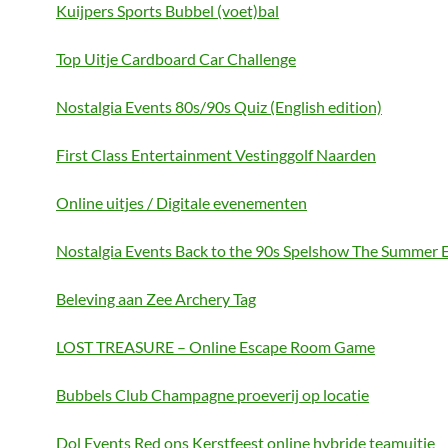
Kuijpers Sports Bubbel (voet)bal
Top Uitje Cardboard Car Challenge
Nostalgia Events 80s/90s Quiz (English edition)
First Class Entertainment Vestinggolf Naarden
Online uitjes / Digitale evenementen
Nostalgia Events Back to the 90s Spelshow The Summer E
Beleving aan Zee Archery Tag
LOST TREASURE – Online Escape Room Game
Bubbels Club Champagne proeverij op locatie
Dol Events Red ons Kerstfeest online hybride teamuitje