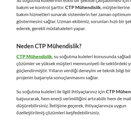
Su soğutma kulelerinin etkili bir şekilde çalışabilmesi için
bakım ve kontrol şarttır.
CTP Mühendislik
, müşterilerine
bakım hizmetleri sunarak sistemlerin her zaman optimu
göstermesini sağlar. Uzman ekibimiz, sorunları hızlı bir şe
ederek, gerekli müdahaleleri yapar.
Neden CTP Mühendislik?
CTP Mühendislik
, su soğutma kuleleri konusunda sağladığ
çözümler ve yüksek müşteri memnuniyeti ile sektördeki y
güçlendirmiştir. Yılların verdiği deneyim ve teknik bilgi bir
projenin başarıyla sonuçlanmasını sağlar.
Su soğutma kuleleri ile ilgili ihtiyaçlarınız için
CTP Mühend
başvurarak, hem enerji verimliliğini artırabilir hem de mali
düşürebilirsiniz. İletişime geçerek, ihtiyaçlarınıza uygun
özelleştirilmiş çözümleri keşfedebilirsiniz.