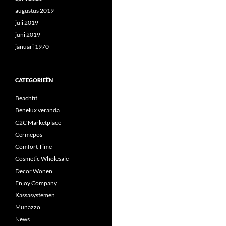
augustus 2019
juli 2019
juni 2019
januari 1970
CATEGORIEËN
Beachfit
Benelux veranda
C2C Marketplace
Cermepos
Comfort Time
Cosmetic Wholesale
Decor Wonen
Enjoy Company
Kassasystemen
Munazzo
News