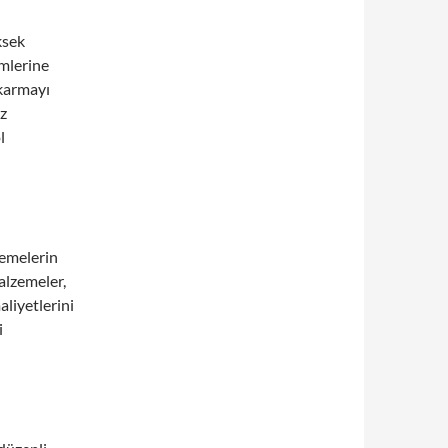
ksek
imlerine
ıkarmayı
iz
l
zemelerin
alzemeler,
aliyetlerini
i