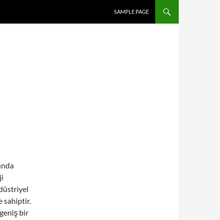
SAMPLE PAGE
unda
ji
düstriyel
 sahiptir.
geniş bir