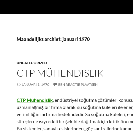
Maandelijks archief: januari 1970
UNCATEGORIZED
CTP MÜHENDISLIK
JANUARI 1, 1970
EEN REACTIE PLAATSEN
CTP Mühendislik
, endüstriyel soğutma çözümleri konus
uzmanlaşmış bir firma olarak, su soğutma kuleleri ile ener
verimliliğini artırma hedefindedir. Su soğutma kuleleri, en
süreçlerde ısıyı etkili bir şekilde dağıtmak için kritik öneme
Bu sistemler, sanayi tesislerinden, güç santrallerine kadar 