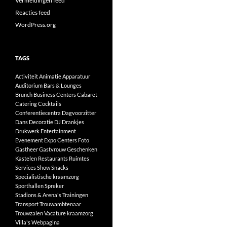
Vermeldingen feed
Reacties feed
WordPress.org
TAGS
Activiteit
Animatie
Apparatuur
Auditorium
Bars & Lounges
Brunch
Business Centers
Cabaret
Catering
Cocktails
Conferentiecentra
Dagvoorzitter
Dans
Decoratie
DJ
Drankjes
Drukwerk
Entertainment
Evenement
Expo Centers
Foto
Gastheer
Gastvrouw
Geschenken
Kastelen
Restaurants
Ruimtes
Services
Show
Snacks
Specialistische kraamzorg
Sporthallen
Spreker
Stadions & Arena's
Trainingen
Transport
Trouwambtenaar
Trouwzalen
Vacature kraamzorg
Villa's
Webpagina