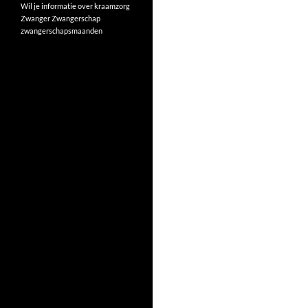
Wil je informatie over kraamzorg
Zwanger
Zwangerschap
zwangerschapsmaanden