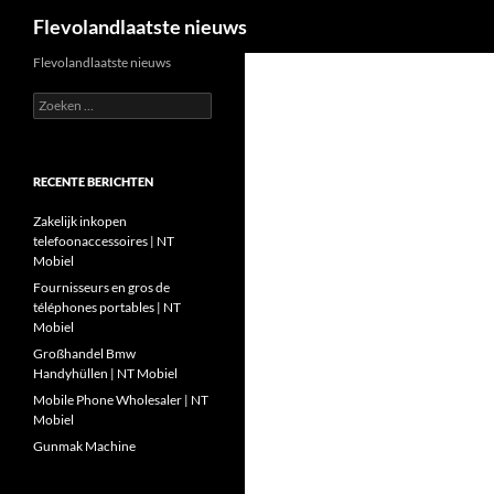
Zoeken
Flevolandlaatste nieuws
Ga
Flevolandlaatste nieuws
naar
Zoeken
de
naar:
inhoud
RECENTE BERICHTEN
Zakelijk inkopen
telefoonaccessoires | NT
Mobiel
Fournisseurs en gros de
téléphones portables | NT
Mobiel
Großhandel Bmw
Handyhüllen | NT Mobiel
Mobile Phone Wholesaler | NT
Mobiel
Gunmak Machine