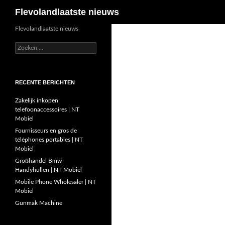
Zoeken
Flevolandlaatste nieuws
Ga
Flevolandlaatste nieuws
naar
Zoeken
de
naar:
inhoud
RECENTE BERICHTEN
Zakelijk inkopen
telefoonaccessoires | NT
Mobiel
Fournisseurs en gros de
téléphones portables | NT
Mobiel
Großhandel Bmw
Handyhüllen | NT Mobiel
Mobile Phone Wholesaler | NT
Mobiel
Gunmak Machine