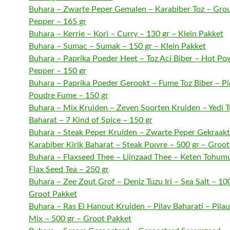
Buhara – Zwarte Peper Gemalen – Karabiber Toz – Gro
Pepper – 165 gr
Buhara – Kerrie – Kori – Curry – 130 gr – Klein Pakket
Buhara – Sumac – Sumak – 150 gr – Klein Pakket
Buhara – Paprika Poeder Heet – Toz Aci Biber – Hot P
Pepper – 150 gr
Buhara – Paprika Poeder Gerookt – Fume Toz Biber – P
Poudre Fume – 150 gr
Buhara – Mix Kruiden – Zeven Soorten Kruiden – Yedi T
Baharat – 7 Kind of Spice – 150 gr
Buhara – Steak Peper Kruiden – Zwarte Peper Gekraakt
Karabiber Kirik Baharat – Steak Poıvre – 500 gr – Groo
Buhara – Flaxseed Thee – Lijnzaad Thee – Keten Tohum
Flax Seed Tea – 250 gr
Buhara – Zee Zout Grof – Deniz Tuzu Iri – Sea Salt – 10
Groot Pakket
Buhara – Ras El Hanout Kruiden – Pilav Baharati – Pila
Mix – 500 gr – Groot Pakket