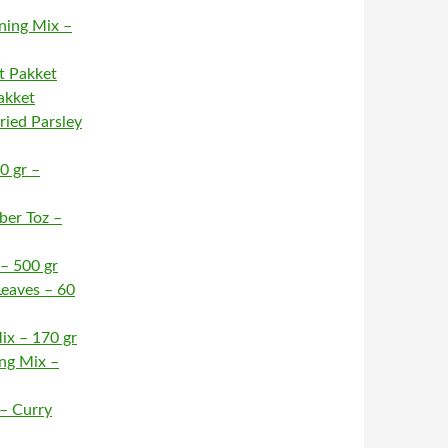
ning Mix –
t Pakket
akket
ied Parsley
0 gr –
ber Toz –
– 500 gr
Leaves – 60
ix – 170 gr
ing Mix –
 – Curry