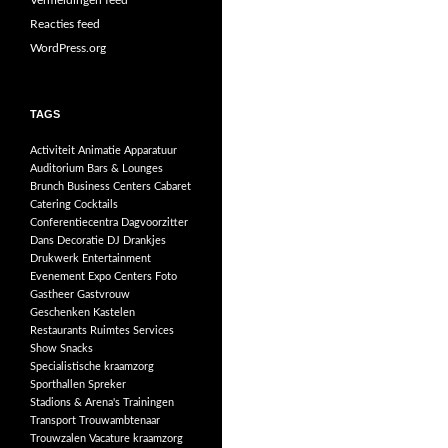
Vermeldingen feed
Reacties feed
WordPress.org
TAGS
Activiteit
Animatie
Apparatuur
Auditorium
Bars & Lounges
Brunch
Business Centers
Cabaret
Catering
Cocktails
Conferentiecentra
Dagvoorzitter
Dans
Decoratie
DJ
Drankjes
Drukwerk
Entertainment
Evenement
Expo Centers
Foto
Gastheer
Gastvrouw
Geschenken
Kastelen
Restaurants
Ruimtes
Services
Show
Snacks
Specialistische kraamzorg
Sporthallen
Spreker
Stadions & Arena's
Trainingen
Transport
Trouwambtenaar
Trouwzalen
Vacature kraamzorg