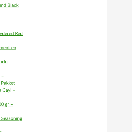
und Black
owdered Red
iment en
urlu
 –
t Pakket
u Cayi –
00 gr –
u Seasoning