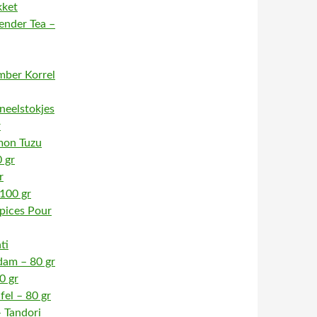
kket
ender Tea –
mber Korrel
neelstokjes
r
mon Tuzu
 gr
r
 100 gr
pices Pour
ti
am – 80 gr
0 gr
fel – 80 gr
 Tandori