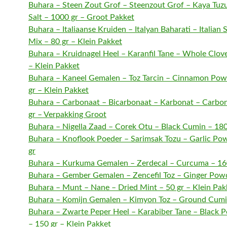
Buhara – Steen Zout Grof – Steenzout Grof – Kaya Tuz
Salt – 1000 gr – Groot Pakket
Buhara – Italiaanse Kruiden – Italyan Baharati – Italian
Mix – 80 gr – Klein Pakket
Buhara – Kruidnagel Heel – Karanfil Tane – Whole Clove
– Klein Pakket
Buhara – Kaneel Gemalen – Toz Tarcin – Cinnamon Pow
gr – Klein Pakket
Buhara – Carbonaat – Bicarbonaat – Karbonat – Carbo
gr – Verpakking Groot
Buhara – Nigella Zaad – Corek Otu – Black Cumin – 180
Buhara – Knoflook Poeder – Sarimsak Tozu – Garlic Po
gr
Buhara – Kurkuma Gemalen – Zerdecal – Curcuma – 16
Buhara – Gember Gemalen – Zencefil Toz – Ginger Powd
Buhara – Munt – Nane – Dried Mint – 50 gr – Klein Pak
Buhara – Komijn Gemalen – Kimyon Toz – Ground Cumi
Buhara – Zwarte Peper Heel – Karabiber Tane – Black 
– 150 gr – Klein Pakket