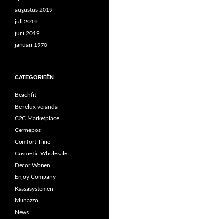
augustus 2019
juli 2019
juni 2019
januari 1970
CATEGORIEËN
Beachfit
Benelux veranda
C2C Marketplace
Cermepos
Comfort Time
Cosmetic Wholesale
Decor Wonen
Enjoy Company
Kassasystemen
Munazzo
News