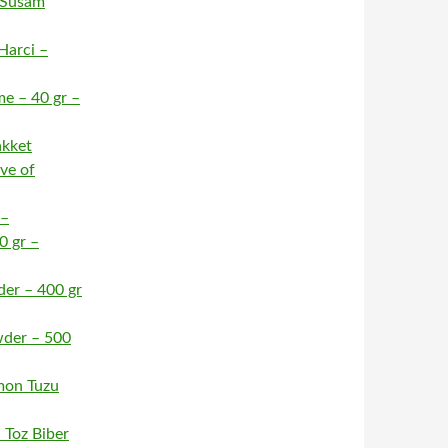
 Susam
Harci –
e – 40 gr –
akket
ve of
 –
0 gr –
er – 400 gr
wder – 500
mon Tuzu
 Toz Biber