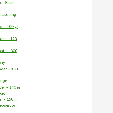
u – Rock
 Seasoning
s – 100 gr
der – 120
nate – 300
 gr
wder – 130
0 gr
er – 140 gr
ket
n – 150 gr
Peppercorn