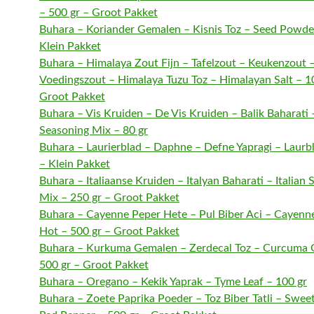
– 500 gr – Groot Pakket
Buhara – Koriander Gemalen – Kisnis Toz – Seed Powder
Klein Pakket
Buhara – Himalaya Zout Fijn – Tafelzout – Keukenzout 
Voedingszout – Himalaya Tuzu Toz – Himalayan Salt – 1
Groot Pakket
Buhara – Vis Kruiden – De Vis Kruiden – Balik Baharati 
Seasoning Mix – 80 gr
Buhara – Laurierblad – Daphne – Defne Yapragi – Laurbl
– Klein Pakket
Buhara – Italiaanse Kruiden – Italyan Baharati – Italian
Mix – 250 gr – Groot Pakket
Buhara – Cayenne Peper Hete – Pul Biber Aci – Cayenn
Hot – 500 gr – Groot Pakket
Buhara – Kurkuma Gemalen – Zerdecal Toz – Curcuma 
500 gr – Groot Pakket
Buhara – Oregano – Kekik Yaprak – Tyme Leaf – 100 gr
Buhara – Zoete Paprika Poeder – Toz Biber Tatli – Swe