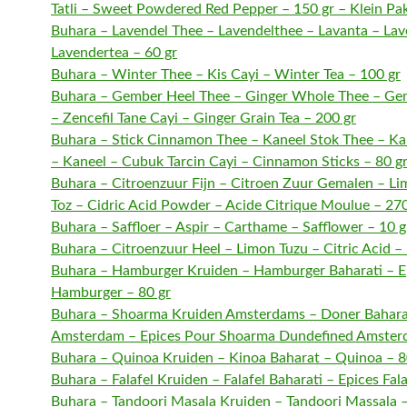
Tatli – Sweet Powdered Red Pepper – 150 gr – Klein Pa
Buhara – Lavendel Thee – Lavendelthee – Lavanta – Lav
Lavendertea – 60 gr
Buhara – Winter Thee – Kis Cayi – Winter Tea – 100 gr
Buhara – Gember Heel Thee – Ginger Whole Thee – Ge
– Zencefil Tane Cayi – Ginger Grain Tea – 200 gr
Buhara – Stick Cinnamon Thee – Kaneel Stok Thee – Ka
– Kaneel – Cubuk Tarcin Cayi – Cinnamon Sticks – 80 g
Buhara – Citroenzuur Fijn – Citroen Zuur Gemalen – Li
Toz – Cidric Acid Powder – Acide Citrique Moulue – 270
Buhara – Saffloer – Aspir – Carthame – Safflower – 10 g
Buhara – Citroenzuur Heel – Limon Tuzu – Citric Acid –
Buhara – Hamburger Kruiden – Hamburger Baharati – E
Hamburger – 80 gr
Buhara – Shoarma Kruiden Amsterdams – Doner Bahara
Amsterdam – Epices Pour Shoarma Dundefined Amsterd
Buhara – Quinoa Kruiden – Kinoa Baharat – Quinoa – 8
Buhara – Falafel Kruiden – Falafel Baharati – Epices Fala
Buhara – Tandoori Masala Kruiden – Tandoori Massala –