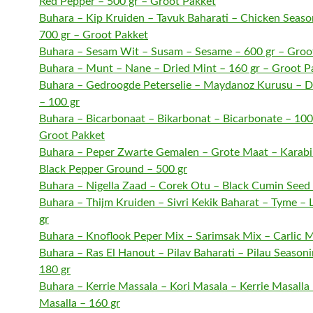
Red Pepper – 500 gr – Groot Pakket
Buhara – Kip Kruiden – Tavuk Baharati – Chicken Seaso
700 gr – Groot Pakket
Buhara – Sesam Wit – Susam – Sesame – 600 gr – Groo
Buhara – Munt – Nane – Dried Mint – 160 gr – Groot P
Buhara – Gedroogde Peterselie – Maydanoz Kurusu – Dr
– 100 gr
Buhara – Bicarbonaat – Bikarbonat – Bicarbonate – 100
Groot Pakket
Buhara – Peper Zwarte Gemalen – Grote Maat – Karabi
Black Pepper Ground – 500 gr
Buhara – Nigella Zaad – Corek Otu – Black Cumin Seed 
Buhara – Thijm Kruiden – Sivri Kekik Baharat – Tyme – 
gr
Buhara – Knoflook Peper Mix – Sarimsak Mix – Carlic M
Buhara – Ras El Hanout – Pilav Baharati – Pilau Season
180 gr
Buhara – Kerrie Massala – Kori Masala – Kerrie Masalla
Masalla – 160 gr