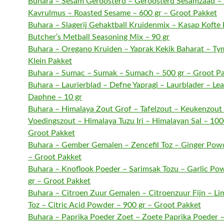
Buhara – Sesam Geroosterd – Geroosterd Sesamzaad –
Kavrulmus – Roasted Sesame – 600 gr – Groot Pakket
Buhara – Slagerij Gehaktball Kruidenmix – Kasap Kofte 
Butcher’s Metball Seasoning Mix – 90 gr
Buhara – Oregano Kruiden – Yaprak Kekik Baharat – Tym
Klein Pakket
Buhara – Sumac – Sumak – Sumach – 500 gr – Groot P
Buhara – Laurierblad – Defne Yapragi – Laurblader – Lea
Daphne – 10 gr
Buhara – Himalaya Zout Grof – Tafelzout – Keukenzout
Voedingszout – Himalaya Tuzu Iri – Himalayan Sal – 100
Groot Pakket
Buhara – Gember Gemalen – Zencefil Toz – Ginger Powd
– Groot Pakket
Buhara – Knoflook Poeder – Sarimsak Tozu – Garlic Po
gr – Groot Pakket
Buhara – Citroen Zuur Gemalen – Citroenzuur Fijn – Li
Toz – Citric Acid Powder – 900 gr – Groot Pakket
Buhara – Paprika Poeder Zoet – Zoete Paprika Poeder –