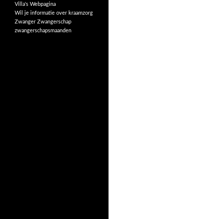
Villa's
Webpagina
Wil je informatie over kraamzorg
Zwanger
Zwangerschap
zwangerschapsmaanden