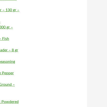
 – 130 gr –
–
000 gr –
– Fish
ader – 8 gr
 Seasoning
e Pepper
Ground –
et Powdered