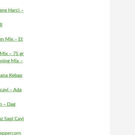
ane Harci –
ll
en Mix – Et
 Mix – 75 gr
oning Mix –
dana Kebap
acayi – Ada
m – Dag
z Sapi Cayi
Peppercorn