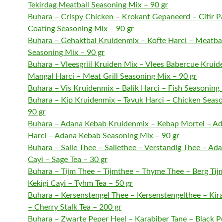
Tekirdag Meatball Seasoning Mix – 90 gr
Buhara – Crispy Chicken – Krokant Gepaneerd – Citir P
Coating Seasoning Mix – 90 gr
Buhara – Gehaktbal Kruidenmix – Kofte Harci – Meatba
Seasoning Mix – 90 gr
Buhara – Vleesgriil Kruiden Mix – Vlees Babercue Kruid
Mangal Harci – Meat Grill Seasoning Mix – 90 gr
Buhara – Vis Kruidenmix – Balik Harci – Fish Seasoning
Buhara – Kip Kruidenmix – Tavuk Harci – Chicken Seas
90 gr
Buhara – Adana Kebab Kruidenmix – Kebap Mortel – A
Harci – Adana Kebab Seasoning Mix – 90 gr
Buhara – Salie Thee – Saliethee – Verstandig Thee – Ad
Cayi – Sage Tea – 30 gr
Buhara – Tijm Thee – Tijmthee – Thyme Thee – Berg Tij
Kekigi Cayi – Tyhm Tea – 50 gr
Buhara – Kersenstengel Thee – Kersenstengelthee – Kira
– Cherry Stalk Tea – 200 gr
Buhara – Zwarte Peper Heel – Karabiber Tane – Black 