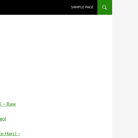
SAMPLE PAGE
i – Raw
gol
te Harci –