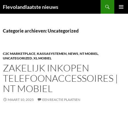
Ga
Zoeken
Flevolandlaatste nieuws
naar
PRIMAI
de
MENU
inhoud
Categorie archieven: Uncategorized
C2C MARKETPLACE
,
KASSASYSTEMEN
,
NEWS
,
NT MOBIEL
,
UNCATEGORIZED
,
XL MOBIEL
ZAKELIJK INKOPEN
TELEFOONACCESSOIRES |
NT MOBIEL
MAART 10, 2025
EEN REACTIE PLAATSEN