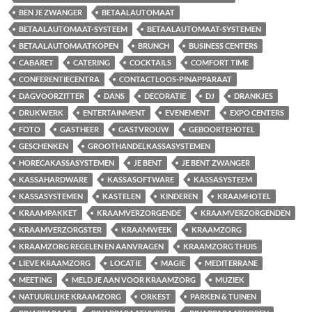
BEN JE ZWANGER
BETAALAUTOMAAT
BETAALAUTOMAAT-SYSTEEM
BETAALAUTOMAAT-SYSTEMEN
BETAALAUTOMAATKOPEN
BRUNCH
BUSINESS CENTERS
CABARET
CATERING
COCKTAILS
COMFORT TIME
CONFERENTIECENTRA
CONTACTLOOS-PINAPPARAAT
DAGVOORZITTER
DANS
DECORATIE
DJ
DRANKJES
DRUKWERK
ENTERTAINMENT
EVENEMENT
EXPO CENTERS
FOTO
GASTHEER
GASTVROUW
GEBOORTEHOTEL
GESCHENKEN
GROOTHANDELKASSASYSTEMEN
HORECAKASSASYSTEMEN
JE BENT
JE BENT ZWANGER
KASSAHARDWARE
KASSASOFTWARE
KASSASYSTEEM
KASSASYSTEMEN
KASTELEN
KINDEREN
KRAAMHOTEL
KRAAMPAKKET
KRAAMVERZORGENDE
KRAAMVERZORGENDEN
KRAAMVERZORGSTER
KRAAMWEEK
KRAAMZORG
KRAAMZORG REGELEN EN AANVRAGEN
KRAAMZORG THUIS
LIEVE KRAAMZORG
LOCATIE
MAGIE
MEDITERRANE
MEETING
MELD JE AAN VOOR KRAAMZORG
MUZIEK
NATUURLIJKE KRAAMZORG
ORKEST
PARKEN & TUINEN