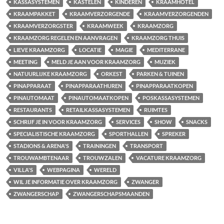
KASSASYSTEMEN
KASTELEN
KINDEREN
KRAAMHOTEL
KRAAMPAKKET
KRAAMVERZORGENDE
KRAAMVERZORGENDEN
KRAAMVERZORGSTER
KRAAMWEEK
KRAAMZORG
KRAAMZORG REGELEN EN AANVRAGEN
KRAAMZORG THUIS
LIEVE KRAAMZORG
LOCATIE
MAGIE
MEDITERRANE
MEETING
MELD JE AAN VOOR KRAAMZORG
MUZIEK
NATUURLIJKE KRAAMZORG
ORKEST
PARKEN & TUINEN
PINAPPARAAT
PINAPPARAATHUREN
PINAPPARAATKOPEN
PINAUTOMAAT
PINAUTOMAATKOPEN
POSKASSASYSTEMEN
RESTAURANTS
RETAILKASSASYSTEMEN
RUIMTES
SCHRIJF JE IN VOOR KRAAMZORG
SERVICES
SHOW
SNACKS
SPECIALISTISCHE KRAAMZORG
SPORTHALLEN
SPREKER
STADIONS & ARENA'S
TRAININGEN
TRANSPORT
TROUWAMBTENAAR
TROUWZALEN
VACATURE KRAAMZORG
VILLA'S
WEBPAGINA
WERELD
WIL JE INFORMATIE OVER KRAAMZORG
ZWANGER
ZWANGERSCHAP
ZWANGERSCHAPSMAANDEN