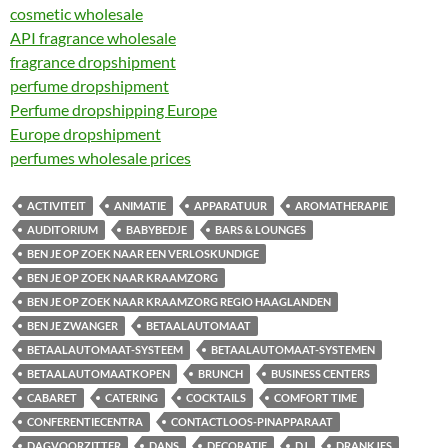
cosmetic wholesale
API fragrance wholesale
fragrance dropshipment
perfume dropshipment
Perfume dropshipping Europe
Europe dropshipment
perfumes wholesale prices
ACTIVITEIT
ANIMATIE
APPARATUUR
AROMATHERAPIE
AUDITORIUM
BABYBEDJE
BARS & LOUNGES
BEN JE OP ZOEK NAAR EEN VERLOSKUNDIGE
BEN JE OP ZOEK NAAR KRAAMZORG
BEN JE OP ZOEK NAAR KRAAMZORG REGIO HAAGLANDEN
BEN JE ZWANGER
BETAALAUTOMAAT
BETAALAUTOMAAT-SYSTEEM
BETAALAUTOMAAT-SYSTEMEN
BETAALAUTOMAATKOPEN
BRUNCH
BUSINESS CENTERS
CABARET
CATERING
COCKTAILS
COMFORT TIME
CONFERENTIECENTRA
CONTACTLOOS-PINAPPARAAT
DAGVOORZITTER
DANS
DECORATIE
DJ
DRANKJES