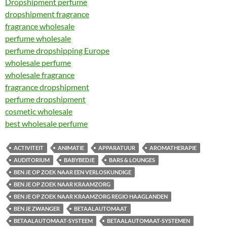
Dropshipment perfume
dropshipment fragrance
fragrance wholesale
perfume wholesale
perfume dropshipping Europe
wholesale perfume
wholesale fragrance
fragrance dropshipment
perfume dropshipment
cosmetic wholesale
best wholesale perfume
ACTIVITEIT
ANIMATIE
APPARATUUR
AROMATHERAPIE
AUDITORIUM
BABYBEDJE
BARS & LOUNGES
BEN JE OP ZOEK NAAR EEN VERLOSKUNDIGE
BEN JE OP ZOEK NAAR KRAAMZORG
BEN JE OP ZOEK NAAR KRAAMZORG REGIO HAAGLANDEN
BEN JE ZWANGER
BETAALAUTOMAAT
BETAALAUTOMAAT-SYSTEEM
BETAALAUTOMAAT-SYSTEMEN