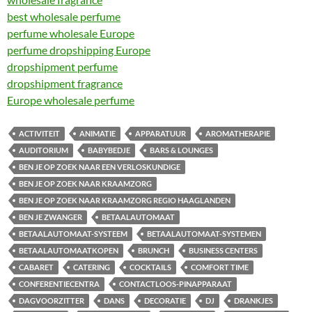
best wholesale perfume
perfume wholesale Europe
perfume dropshipping Europe
dropshipment perfume
dropshipment fragrance
Europe wholesale perfume
ACTIVITEIT
ANIMATIE
APPARATUUR
AROMATHERAPIE
AUDITORIUM
BABYBEDJE
BARS & LOUNGES
BEN JE OP ZOEK NAAR EEN VERLOSKUNDIGE
BEN JE OP ZOEK NAAR KRAAMZORG
BEN JE OP ZOEK NAAR KRAAMZORG REGIO HAAGLANDEN
BEN JE ZWANGER
BETAALAUTOMAAT
BETAALAUTOMAAT-SYSTEEM
BETAALAUTOMAAT-SYSTEMEN
BETAALAUTOMAATKOPEN
BRUNCH
BUSINESS CENTERS
CABARET
CATERING
COCKTAILS
COMFORT TIME
CONFERENTIECENTRA
CONTACTLOOS-PINAPPARAAT
DAGVOORZITTER
DANS
DECORATIE
DJ
DRANKJES