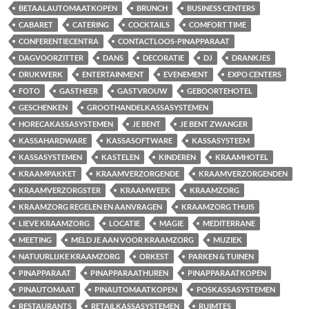
BETAALAUTOMAATKOPEN
BRUNCH
BUSINESS CENTERS
CABARET
CATERING
COCKTAILS
COMFORT TIME
CONFERENTIECENTRA
CONTACTLOOS-PINAPPARAAT
DAGVOORZITTER
DANS
DECORATIE
DJ
DRANKJES
DRUKWERK
ENTERTAINMENT
EVENEMENT
EXPO CENTERS
FOTO
GASTHEER
GASTVROUW
GEBOORTEHOTEL
GESCHENKEN
GROOTHANDELKASSASYSTEMEN
HORECAKASSASYSTEMEN
JE BENT
JE BENT ZWANGER
KASSAHARDWARE
KASSASOFTWARE
KASSASYSTEEM
KASSASYSTEMEN
KASTELEN
KINDEREN
KRAAMHOTEL
KRAAMPAKKET
KRAAMVERZORGENDE
KRAAMVERZORGENDEN
KRAAMVERZORGSTER
KRAAMWEEK
KRAAMZORG
KRAAMZORG REGELEN EN AANVRAGEN
KRAAMZORG THUIS
LIEVE KRAAMZORG
LOCATIE
MAGIE
MEDITERRANE
MEETING
MELD JE AAN VOOR KRAAMZORG
MUZIEK
NATUURLIJKE KRAAMZORG
ORKEST
PARKEN & TUINEN
PINAPPARAAT
PINAPPARAATHUREN
PINAPPARAATKOPEN
PINAUTOMAAT
PINAUTOMAATKOPEN
POSKASSASYSTEMEN
RESTAURANTS
RETAILKASSASYSTEMEN
RUIMTES