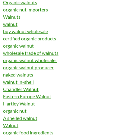
Organic walnuts
organic nut importers
Walnuts
walnut
buy walnut wholesale
certified organic products
organic walnut
wholesale trade of walnuts
organic walnut wholesaler
organic walnut producer
naked walnuts
walnut in-shell
Chandler Walnut
Eastern Europe Walnut
Hartley Walnut
organic nut
A shelled walnut
Walnut
organic food ingredients