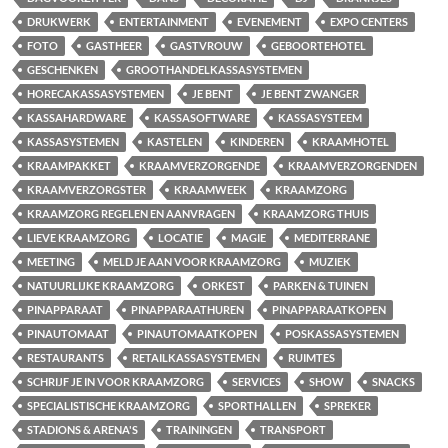
DRUKWERK
ENTERTAINMENT
EVENEMENT
EXPO CENTERS
FOTO
GASTHEER
GASTVROUW
GEBOORTEHOTEL
GESCHENKEN
GROOTHANDELKASSASYSTEMEN
HORECAKASSASYSTEMEN
JE BENT
JE BENT ZWANGER
KASSAHARDWARE
KASSASOFTWARE
KASSASYSTEEM
KASSASYSTEMEN
KASTELEN
KINDEREN
KRAAMHOTEL
KRAAMPAKKET
KRAAMVERZORGENDE
KRAAMVERZORGENDEN
KRAAMVERZORGSTER
KRAAMWEEK
KRAAMZORG
KRAAMZORG REGELEN EN AANVRAGEN
KRAAMZORG THUIS
LIEVE KRAAMZORG
LOCATIE
MAGIE
MEDITERRANE
MEETING
MELD JE AAN VOOR KRAAMZORG
MUZIEK
NATUURLIJKE KRAAMZORG
ORKEST
PARKEN & TUINEN
PINAPPARAAT
PINAPPARAATHUREN
PINAPPARAATKOPEN
PINAUTOMAAT
PINAUTOMAATKOPEN
POSKASSASYSTEMEN
RESTAURANTS
RETAILKASSASYSTEMEN
RUIMTES
SCHRIJF JE IN VOOR KRAAMZORG
SERVICES
SHOW
SNACKS
SPECIALISTISCHE KRAAMZORG
SPORTHALLEN
SPREKER
STADIONS & ARENA'S
TRAININGEN
TRANSPORT