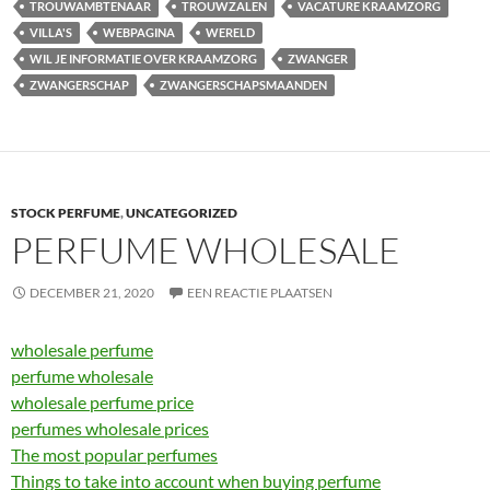
TROUWAMBTENAAR
TROUWZALEN
VACATURE KRAAMZORG
VILLA'S
WEBPAGINA
WERELD
WIL JE INFORMATIE OVER KRAAMZORG
ZWANGER
ZWANGERSCHAP
ZWANGERSCHAPSMAANDEN
STOCK PERFUME
,
UNCATEGORIZED
PERFUME WHOLESALE
DECEMBER 21, 2020
EEN REACTIE PLAATSEN
wholesale perfume
perfume wholesale
wholesale perfume price
perfumes wholesale prices
The most popular perfumes
Things to take into account when buying perfume