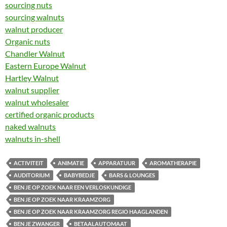
sourcing nuts
sourcing walnuts
walnut producer
Organic nuts
Chandler Walnut
Eastern Europe Walnut
Hartley Walnut
walnut supplier
walnut wholesaler
certified organic products
naked walnuts
walnuts in-shell
ACTIVITEIT
ANIMATIE
APPARATUUR
AROMATHERAPIE
AUDITORIUM
BABYBEDJE
BARS & LOUNGES
BEN JE OP ZOEK NAAR EEN VERLOSKUNDIGE
BEN JE OP ZOEK NAAR KRAAMZORG
BEN JE OP ZOEK NAAR KRAAMZORG REGIO HAAGLANDEN
BEN JE ZWANGER
BETAALAUTOMAAT