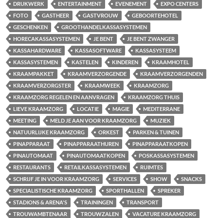
DRUKWERK
ENTERTAINMENT
EVENEMENT
EXPO CENTERS
FOTO
GASTHEER
GASTVROUW
GEBOORTEHOTEL
GESCHENKEN
GROOTHANDELKASSASYSTEMEN
HORECAKASSASYSTEMEN
JE BENT
JE BENT ZWANGER
KASSAHARDWARE
KASSASOFTWARE
KASSASYSTEEM
KASSASYSTEMEN
KASTELEN
KINDEREN
KRAAMHOTEL
KRAAMPAKKET
KRAAMVERZORGENDE
KRAAMVERZORGENDEN
KRAAMVERZORGSTER
KRAAMWEEK
KRAAMZORG
KRAAMZORG REGELEN EN AANVRAGEN
KRAAMZORG THUIS
LIEVE KRAAMZORG
LOCATIE
MAGIE
MEDITERRANE
MEETING
MELD JE AAN VOOR KRAAMZORG
MUZIEK
NATUURLIJKE KRAAMZORG
ORKEST
PARKEN & TUINEN
PINAPPARAAT
PINAPPARAATHUREN
PINAPPARAATKOPEN
PINAUTOMAAT
PINAUTOMAATKOPEN
POSKASSASYSTEMEN
RESTAURANTS
RETAILKASSASYSTEMEN
RUIMTES
SCHRIJF JE IN VOOR KRAAMZORG
SERVICES
SHOW
SNACKS
SPECIALISTISCHE KRAAMZORG
SPORTHALLEN
SPREKER
STADIONS & ARENA'S
TRAININGEN
TRANSPORT
TROUWAMBTENAAR
TROUWZALEN
VACATURE KRAAMZORG