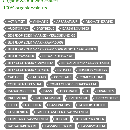
Organic walnut wholesalers
100% organic walnuts
ACTIVITEIT
ANIMATIE
APPARATUUR
AROMATHERAPIE
AUDITORIUM
BABYBEDJE
BARS & LOUNGES
BEN JE OP ZOEK NAAR EEN VERLOSKUNDIGE
BEN JE OP ZOEK NAAR KRAAMZORG
BEN JE OP ZOEK NAAR KRAAMZORG REGIO HAAGLANDEN
BEN JE ZWANGER
BETAALAUTOMAAT
BETAALAUTOMAAT-SYSTEEM
BETAALAUTOMAAT-SYSTEMEN
BETAALAUTOMAATKOPEN
BRUNCH
BUSINESS CENTERS
CABARET
CATERING
COCKTAILS
COMFORT TIME
CONFERENTIECENTRA
CONTACTLOOS-PINAPPARAAT
DAGVOORZITTER
DANS
DECORATIE
DJ
DRANKJES
DRUKWERK
ENTERTAINMENT
EVENEMENT
EXPO CENTERS
FOTO
GASTHEER
GASTVROUW
GEBOORTEHOTEL
GESCHENKEN
GROOTHANDELKASSASYSTEMEN
HORECAKASSASYSTEMEN
JE BENT
JE BENT ZWANGER
KASSAHARDWARE
KASSASOFTWARE
KASSASYSTEEM