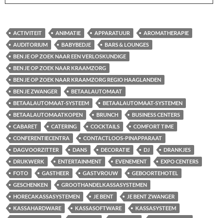
ACTIVITEIT
ANIMATIE
APPARATUUR
AROMATHERAPIE
AUDITORIUM
BABYBEDJE
BARS & LOUNGES
BEN JE OP ZOEK NAAR EEN VERLOSKUNDIGE
BEN JE OP ZOEK NAAR KRAAMZORG
BEN JE OP ZOEK NAAR KRAAMZORG REGIO HAAGLANDEN
BEN JE ZWANGER
BETAALAUTOMAAT
BETAALAUTOMAAT-SYSTEEM
BETAALAUTOMAAT-SYSTEMEN
BETAALAUTOMAATKOPEN
BRUNCH
BUSINESS CENTERS
CABARET
CATERING
COCKTAILS
COMFORT TIME
CONFERENTIECENTRA
CONTACTLOOS-PINAPPARAAT
DAGVOORZITTER
DANS
DECORATIE
DJ
DRANKJES
DRUKWERK
ENTERTAINMENT
EVENEMENT
EXPO CENTERS
FOTO
GASTHEER
GASTVROUW
GEBOORTEHOTEL
GESCHENKEN
GROOTHANDELKASSASYSTEMEN
HORECAKASSASYSTEMEN
JE BENT
JE BENT ZWANGER
KASSAHARDWARE
KASSASOFTWARE
KASSASYSTEEM