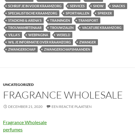
SCHRIJF JE IN VOOR KRAAMZORG
SERVICES
SHOW
SNACKS
SPECIALISTISCHE KRAAMZORG
SPORTHALLEN
SPREKER
STADIONS & ARENA'S
TRAININGEN
TRANSPORT
TROUWAMBTENAAR
TROUWZALEN
VACATURE KRAAMZORG
VILLA'S
WEBPAGINA
WERELD
WIL JE INFORMATIE OVER KRAAMZORG
ZWANGER
ZWANGERSCHAP
ZWANGERSCHAPSMAANDEN
UNCATEGORIZED
FRAGRANCE WHOLESALE
DECEMBER 21, 2020
EEN REACTIE PLAATSEN
Fragrance Wholesale
perfumes