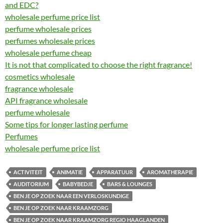
and EDC?
wholesale perfume price list
perfume wholesale prices
perfumes wholesale prices
wholesale perfume cheap
It is not that complicated to choose the right fragrance!
cosmetics wholesale
fragrance wholesale
API fragrance wholesale
perfume wholesale
Some tips for longer lasting perfume
Perfumes
wholesale perfume price list
ACTIVITEIT
ANIMATIE
APPARATUUR
AROMATHERAPIE
AUDITORIUM
BABYBEDJE
BARS & LOUNGES
BEN JE OP ZOEK NAAR EEN VERLOSKUNDIGE
BEN JE OP ZOEK NAAR KRAAMZORG
BEN JE OP ZOEK NAAR KRAAMZORG REGIO HAAGLANDEN