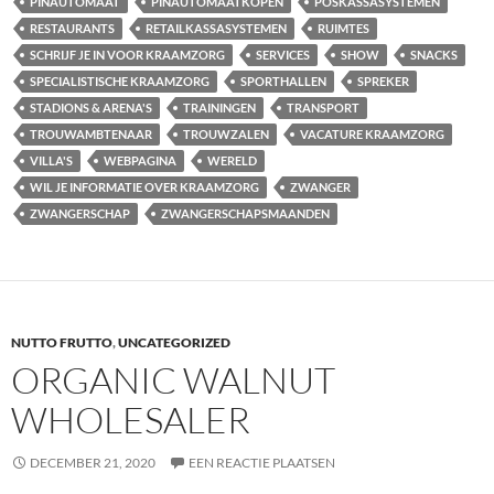
PINAUTOMAAT
PINAUTOMAATKOPEN
POSKASSASYSTEMEN
RESTAURANTS
RETAILKASSASYSTEMEN
RUIMTES
SCHRIJF JE IN VOOR KRAAMZORG
SERVICES
SHOW
SNACKS
SPECIALISTISCHE KRAAMZORG
SPORTHALLEN
SPREKER
STADIONS & ARENA'S
TRAININGEN
TRANSPORT
TROUWAMBTENAAR
TROUWZALEN
VACATURE KRAAMZORG
VILLA'S
WEBPAGINA
WERELD
WIL JE INFORMATIE OVER KRAAMZORG
ZWANGER
ZWANGERSCHAP
ZWANGERSCHAPSMAANDEN
NUTTO FRUTTO
,
UNCATEGORIZED
ORGANIC WALNUT
WHOLESALER
DECEMBER 21, 2020
EEN REACTIE PLAATSEN