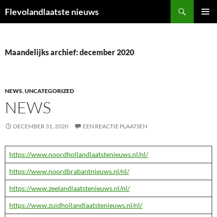
Ga
Zoeken
Flevolandlaatste nieuws
naar
PRIMAI
de
MENU
inhoud
Maandelijks archief: december 2020
NEWS
,
UNCATEGORIZED
NEWS
DECEMBER 31, 2020
EEN REACTIE PLAATSEN
https://www.noordhollandlaatstenieuws.nl/nl/
https://www.noordbrabantnieuws.nl/nl/
https://www.zeelandlaatstenieuws.nl/nl/
https://www.zuidhollandlaatstenieuws.nl/nl/