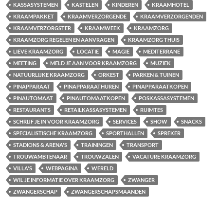
KASSASYSTEMEN
KASTELEN
KINDEREN
KRAAMHOTEL
KRAAMPAKKET
KRAAMVERZORGENDE
KRAAMVERZORGENDEN
KRAAMVERZORGSTER
KRAAMWEEK
KRAAMZORG
KRAAMZORG REGELEN EN AANVRAGEN
KRAAMZORG THUIS
LIEVE KRAAMZORG
LOCATIE
MAGIE
MEDITERRANE
MEETING
MELD JE AAN VOOR KRAAMZORG
MUZIEK
NATUURLIJKE KRAAMZORG
ORKEST
PARKEN & TUINEN
PINAPPARAAT
PINAPPARAATHUREN
PINAPPARAATKOPEN
PINAUTOMAAT
PINAUTOMAATKOPEN
POSKASSASYSTEMEN
RESTAURANTS
RETAILKASSASYSTEMEN
RUIMTES
SCHRIJF JE IN VOOR KRAAMZORG
SERVICES
SHOW
SNACKS
SPECIALISTISCHE KRAAMZORG
SPORTHALLEN
SPREKER
STADIONS & ARENA'S
TRAININGEN
TRANSPORT
TROUWAMBTENAAR
TROUWZALEN
VACATURE KRAAMZORG
VILLA'S
WEBPAGINA
WERELD
WIL JE INFORMATIE OVER KRAAMZORG
ZWANGER
ZWANGERSCHAP
ZWANGERSCHAPSMAANDEN