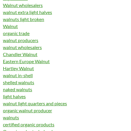
Walnut wholesalers
walnut extra light halves
walnuts light broken
Walnut
organic trade
walnut producers
walnut wholesalers
Chandler Walnut
Eastern Europe Walnut
Hartley Walnut
walnut in-shell
shelled walnuts
naked walnuts
light halves
walnut light quarters and pieces
organic walnut producer
walnuts
certified organic products