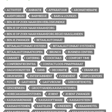
ACTIVITEIT
ANIMATIE
APPARATUUR
AROMATHERAPIE
AUDITORIUM
BABYBEDJE
BARS & LOUNGES
BEN JE OP ZOEK NAAR EEN VERLOSKUNDIGE
BEN JE OP ZOEK NAAR KRAAMZORG
BEN JE OP ZOEK NAAR KRAAMZORG REGIO HAAGLANDEN
BEN JE ZWANGER
BETAALAUTOMAAT
BETAALAUTOMAAT-SYSTEEM
BETAALAUTOMAAT-SYSTEMEN
BETAALAUTOMAATKOPEN
BRUNCH
BUSINESS CENTERS
CABARET
CATERING
COCKTAILS
COMFORT TIME
CONFERENTIECENTRA
CONTACTLOOS-PINAPPARAAT
DAGVOORZITTER
DANS
DECORATIE
DJ
DRANKJES
DRUKWERK
ENTERTAINMENT
EVENEMENT
EXPO CENTERS
FOTO
GASTHEER
GASTVROUW
GEBOORTEHOTEL
GESCHENKEN
GROOTHANDELKASSASYSTEMEN
HORECAKASSASYSTEMEN
JE BENT
JE BENT ZWANGER
KASSAHARDWARE
KASSASOFTWARE
KASSASYSTEEM
KASSASYSTEMEN
KASTELEN
KINDEREN
KRAAMHOTEL
KRAAMPAKKET
KRAAMVERZORGENDE
KRAAMVERZORGENDEN