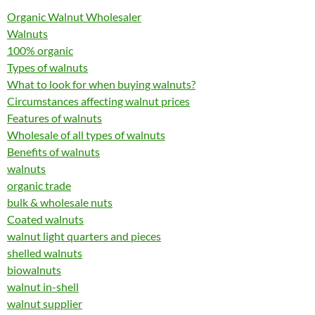
Organic Walnut Wholesaler
Walnuts
100% organic
Types of walnuts
What to look for when buying walnuts?
Circumstances affecting walnut prices
Features of walnuts
Wholesale of all types of walnuts
Benefits of walnuts
walnuts
organic trade
bulk & wholesale nuts
Coated walnuts
walnut light quarters and pieces
shelled walnuts
biowalnuts
walnut in-shell
walnut supplier