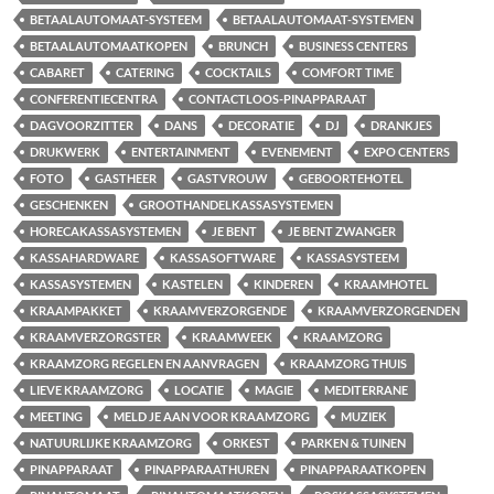
BETAALAUTOMAAT-SYSTEEM
BETAALAUTOMAAT-SYSTEMEN
BETAALAUTOMAATKOPEN
BRUNCH
BUSINESS CENTERS
CABARET
CATERING
COCKTAILS
COMFORT TIME
CONFERENTIECENTRA
CONTACTLOOS-PINAPPARAAT
DAGVOORZITTER
DANS
DECORATIE
DJ
DRANKJES
DRUKWERK
ENTERTAINMENT
EVENEMENT
EXPO CENTERS
FOTO
GASTHEER
GASTVROUW
GEBOORTEHOTEL
GESCHENKEN
GROOTHANDELKASSASYSTEMEN
HORECAKASSASYSTEMEN
JE BENT
JE BENT ZWANGER
KASSAHARDWARE
KASSASOFTWARE
KASSASYSTEEM
KASSASYSTEMEN
KASTELEN
KINDEREN
KRAAMHOTEL
KRAAMPAKKET
KRAAMVERZORGENDE
KRAAMVERZORGENDEN
KRAAMVERZORGSTER
KRAAMWEEK
KRAAMZORG
KRAAMZORG REGELEN EN AANVRAGEN
KRAAMZORG THUIS
LIEVE KRAAMZORG
LOCATIE
MAGIE
MEDITERRANE
MEETING
MELD JE AAN VOOR KRAAMZORG
MUZIEK
NATUURLIJKE KRAAMZORG
ORKEST
PARKEN & TUINEN
PINAPPARAAT
PINAPPARAATHUREN
PINAPPARAATKOPEN