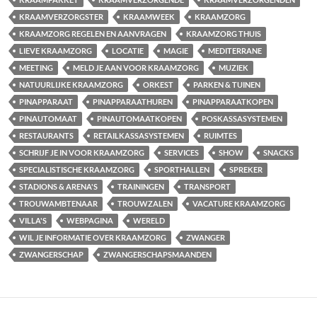
KRAAMVERZORGSTER
KRAAMWEEK
KRAAMZORG
KRAAMZORG REGELEN EN AANVRAGEN
KRAAMZORG THUIS
LIEVE KRAAMZORG
LOCATIE
MAGIE
MEDITERRANE
MEETING
MELD JE AAN VOOR KRAAMZORG
MUZIEK
NATUURLIJKE KRAAMZORG
ORKEST
PARKEN & TUINEN
PINAPPARAAT
PINAPPARAATHUREN
PINAPPARAATKOPEN
PINAUTOMAAT
PINAUTOMAATKOPEN
POSKASSASYSTEMEN
RESTAURANTS
RETAILKASSASYSTEMEN
RUIMTES
SCHRIJF JE IN VOOR KRAAMZORG
SERVICES
SHOW
SNACKS
SPECIALISTISCHE KRAAMZORG
SPORTHALLEN
SPREKER
STADIONS & ARENA'S
TRAININGEN
TRANSPORT
TROUWAMBTENAAR
TROUWZALEN
VACATURE KRAAMZORG
VILLA'S
WEBPAGINA
WERELD
WIL JE INFORMATIE OVER KRAAMZORG
ZWANGER
ZWANGERSCHAP
ZWANGERSCHAPSMAANDEN