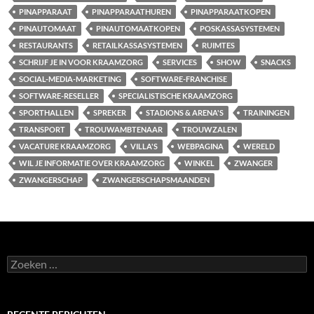
PINAPPARAAT
PINAPPARAATHUREN
PINAPPARAATKOPEN
PINAUTOMAAT
PINAUTOMAATKOPEN
POSKASSASYSTEMEN
RESTAURANTS
RETAILKASSASYSTEMEN
RUIMTES
SCHRIJF JE IN VOOR KRAAMZORG
SERVICES
SHOW
SNACKS
SOCIAL-MEDIA-MARKETING
SOFTWARE-FRANCHISE
SOFTWARE-RESELLER
SPECIALISTISCHE KRAAMZORG
SPORTHALLEN
SPREKER
STADIONS & ARENA'S
TRAININGEN
TRANSPORT
TROUWAMBTENAAR
TROUWZALEN
VACATURE KRAAMZORG
VILLA'S
WEBPAGINA
WERELD
WIL JE INFORMATIE OVER KRAAMZORG
WINKEL
ZWANGER
ZWANGERSCHAP
ZWANGERSCHAPSMAANDEN
Zoeken
naar: