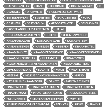
COCKTAILS
CONFERENTIECENTRA
CONTACTLOOS-PINAPPARAAT
DAGVOORZITTER
DANS
DECORATIE
DIGITAL-AGENCY
DJ
DRANKJES
DRUKWERK
E-COMMERCE-SOFTWARE
ENTERTAINMENT
EVENEMENT
EXPO CENTERS
FOTO
GASTHEER
GASTVROUW
GEBOORTEHOTEL
GESCHENKEN
GROOTHANDELKASSASYSTEMEN
HALAL
HORECAKASSASYSTEMEN
JE BENT
JE BENT ZWANGER
KASSAHARDWARE
KASSASOFTWARE
KASSASYSTEEM
KASSASYSTEMEN
KASTELEN
KINDEREN
KRAAMHOTEL
KRAAMPAKKET
KRAAMVERZORGENDE
KRAAMVERZORGENDEN
KRAAMVERZORGSTER
KRAAMWEEK
KRAAMZORG
KRAAMZORG REGELEN EN AANVRAGEN
KRAAMZORG THUIS
LIEVE KRAAMZORG
LOCATIE
MAGIE
MEDITERRANE
MEETING
MELD JE AAN VOOR KRAAMZORG
MUZIEK
NATUURLIJKE KRAAMZORG
ORKEST
PARKEN & TUINEN
PINAPPARAAT
PINAPPARAATHUREN
PINAPPARAATKOPEN
PINAUTOMAAT
PINAUTOMAATKOPEN
POSKASSASYSTEMEN
RESTAURANTS
RETAILKASSASYSTEMEN
RUIMTES
SCHRIJF JE IN VOOR KRAAMZORG
SERVICES
SHOW
SNACKS