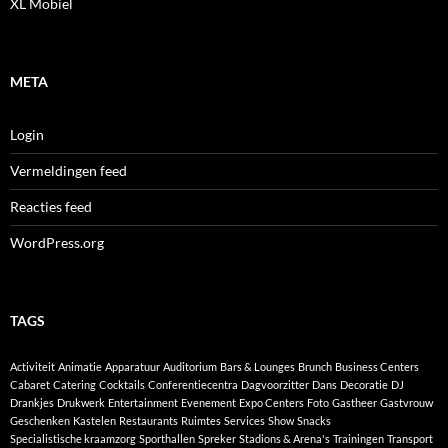
XL Mobiel
META
Login
Vermeldingen feed
Reacties feed
WordPress.org
TAGS
Activiteit
Animatie
Apparatuur
Auditorium
Bars & Lounges
Brunch
Business Centers
Cabaret
Catering
Cocktails
Conferentiecentra
Dagvoorzitter
Dans
Decoratie
DJ
Drankjes
Drukwerk
Entertainment
Evenement
Expo Centers
Foto
Gastheer
Gastvrouw
Geschenken
Kastelen
Restaurants
Ruimtes
Services
Show
Snacks
Specialistische kraamzorg
Sporthallen
Spreker
Stadions & Arena's
Trainingen
Transport