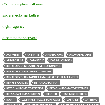
c2c marketplace software
social media marketing
digital agency
e-commerce software
ACTIVITEIT
ANIMATIE
APPARATUUR
AROMATHERAPIE
AUDITORIUM
BABYBEDJE
BARS & LOUNGES
BEN JE OP ZOEK NAAR EEN VERLOSKUNDIGE
BEN JE OP ZOEK NAAR KRAAMZORG
BEN JE OP ZOEK NAAR KRAAMZORG REGIO HAAGLANDEN
BEN JE ZWANGER
BETAALAUTOMAAT
BETAALAUTOMAAT-SYSTEEM
BETAALAUTOMAAT-SYSTEMEN
BETAALAUTOMAATKOPEN
BRUNCH
BUSINESS CENTERS
BUURT
C2CMARKETPLACE-SOFTWARE
CABARET
CATERING