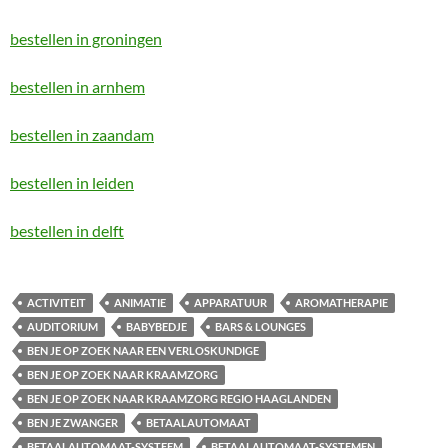
bestellen in groningen
bestellen in arnhem
bestellen in zaandam
bestellen in leiden
bestellen in delft
ACTIVITEIT
ANIMATIE
APPARATUUR
AROMATHERAPIE
AUDITORIUM
BABYBEDJE
BARS & LOUNGES
BEN JE OP ZOEK NAAR EEN VERLOSKUNDIGE
BEN JE OP ZOEK NAAR KRAAMZORG
BEN JE OP ZOEK NAAR KRAAMZORG REGIO HAAGLANDEN
BEN JE ZWANGER
BETAALAUTOMAAT
BETAALAUTOMAAT-SYSTEEM
BETAALAUTOMAAT-SYSTEMEN