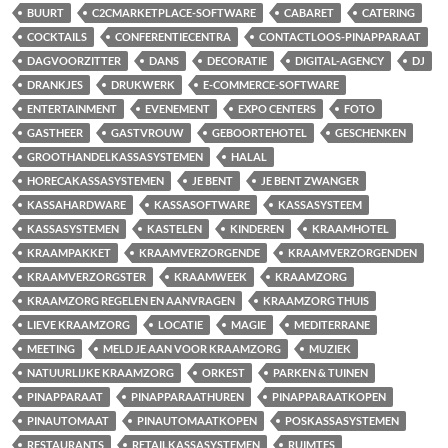
BUURT
C2CMARKETPLACE-SOFTWARE
CABARET
CATERING
COCKTAILS
CONFERENTIECENTRA
CONTACTLOOS-PINAPPARAAT
DAGVOORZITTER
DANS
DECORATIE
DIGITAL-AGENCY
DJ
DRANKJES
DRUKWERK
E-COMMERCE-SOFTWARE
ENTERTAINMENT
EVENEMENT
EXPO CENTERS
FOTO
GASTHEER
GASTVROUW
GEBOORTEHOTEL
GESCHENKEN
GROOTHANDELKASSASYSTEMEN
HALAL
HORECAKASSASYSTEMEN
JE BENT
JE BENT ZWANGER
KASSAHARDWARE
KASSASOFTWARE
KASSASYSTEEM
KASSASYSTEMEN
KASTELEN
KINDEREN
KRAAMHOTEL
KRAAMPAKKET
KRAAMVERZORGENDE
KRAAMVERZORGENDEN
KRAAMVERZORGSTER
KRAAMWEEK
KRAAMZORG
KRAAMZORG REGELEN EN AANVRAGEN
KRAAMZORG THUIS
LIEVE KRAAMZORG
LOCATIE
MAGIE
MEDITERRANE
MEETING
MELD JE AAN VOOR KRAAMZORG
MUZIEK
NATUURLIJKE KRAAMZORG
ORKEST
PARKEN & TUINEN
PINAPPARAAT
PINAPPARAATHUREN
PINAPPARAATKOPEN
PINAUTOMAAT
PINAUTOMAATKOPEN
POSKASSASYSTEMEN
RESTAURANTS
RETAILKASSASYSTEMEN
RUIMTES