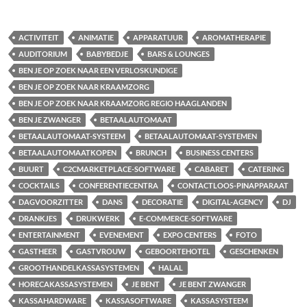
ACTIVITEIT
ANIMATIE
APPARATUUR
AROMATHERAPIE
AUDITORIUM
BABYBEDJE
BARS & LOUNGES
BEN JE OP ZOEK NAAR EEN VERLOSKUNDIGE
BEN JE OP ZOEK NAAR KRAAMZORG
BEN JE OP ZOEK NAAR KRAAMZORG REGIO HAAGLANDEN
BEN JE ZWANGER
BETAALAUTOMAAT
BETAALAUTOMAAT-SYSTEEM
BETAALAUTOMAAT-SYSTEMEN
BETAALAUTOMAATKOPEN
BRUNCH
BUSINESS CENTERS
BUURT
C2CMARKETPLACE-SOFTWARE
CABARET
CATERING
COCKTAILS
CONFERENTIECENTRA
CONTACTLOOS-PINAPPARAAT
DAGVOORZITTER
DANS
DECORATIE
DIGITAL-AGENCY
DJ
DRANKJES
DRUKWERK
E-COMMERCE-SOFTWARE
ENTERTAINMENT
EVENEMENT
EXPO CENTERS
FOTO
GASTHEER
GASTVROUW
GEBOORTEHOTEL
GESCHENKEN
GROOTHANDELKASSASYSTEMEN
HALAL
HORECAKASSASYSTEMEN
JE BENT
JE BENT ZWANGER
KASSAHARDWARE
KASSASOFTWARE
KASSASYSTEEM