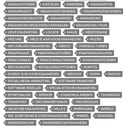
KASSASYSTEMEN
KASTELEN
KINDEREN
KRAAMHOTEL
KRAAMPAKKET
KRAAMVERZORGENDE
KRAAMVERZORGENDEN
KRAAMVERZORGSTER
KRAAMWEEK
KRAAMZORG
KRAAMZORG REGELEN EN AANVRAGEN
KRAAMZORG THUIS
LIEVE KRAAMZORG
LOCATIE
MAGIE
MEDITERRANE
MEETING
MELD JE AAN VOOR KRAAMZORG
MUZIEK
NATUURLIJKE KRAAMZORG
ORKEST
PARKEN & TUINEN
PINAPPARAAT
PINAPPARAATHUREN
PINAPPARAATKOPEN
PINAUTOMAAT
PINAUTOMAATKOPEN
POSKASSASYSTEMEN
RESTAURANTS
RETAILKASSASYSTEMEN
RUIMTES
SCHRIJF JE IN VOOR KRAAMZORG
SERVICES
SHOW
SNACKS
SOCIAL-MEDIA-MARKETING
SOFTWARE-FRANCHISE
SOFTWARE-RESELLER
SPECIALISTISCHE KRAAMZORG
SPORTHALLEN
SPREKER
STADIONS & ARENA'S
TRAININGEN
TRANSPORT
TROUWAMBTENAAR
TROUWZALEN
VACATURE KRAAMZORG
VILLA'S
WEBPAGINA
WERELD
WIL JE INFORMATIE OVER KRAAMZORG
WINKEL
ZWANGER
ZWANGERSCHAP
ZWANGERSCHAPSMAANDEN