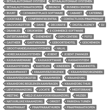
BETAALAUTOMAAT-SYSTEEM
BETAALAUTOMAAT-SYSTEMEN
BETAALAUTOMAATKOPEN
BRUNCH
BUSINESS CENTERS
BUURT
C2CMARKETPLACE-SOFTWARE
CABARET
CATERING
COCKTAILS
CONFERENTIECENTRA
CONTACTLOOS-PINAPPARAAT
DAGVOORZITTER
DANS
DECORATIE
DIGITAL-AGENCY
DJ
DRANKJES
DRUKWERK
E-COMMERCE-SOFTWARE
ENTERTAINMENT
EVENEMENT
EXPO CENTERS
FOTO
GASTHEER
GASTVROUW
GEBOORTEHOTEL
GESCHENKEN
GROOTHANDELKASSASYSTEMEN
HALAL
HORECAKASSASYSTEMEN
JE BENT
JE BENT ZWANGER
KASSAHARDWARE
KASSASOFTWARE
KASSASYSTEEM
KASSASYSTEMEN
KASTELEN
KINDEREN
KRAAMHOTEL
KRAAMPAKKET
KRAAMVERZORGENDE
KRAAMVERZORGENDEN
KRAAMVERZORGSTER
KRAAMWEEK
KRAAMZORG
KRAAMZORG REGELEN EN AANVRAGEN
KRAAMZORG THUIS
LIEVE KRAAMZORG
LOCATIE
MAGIE
MEDITERRANE
MEETING
MELD JE AAN VOOR KRAAMZORG
MUZIEK
NATUURLIJKE KRAAMZORG
ORKEST
PARKEN & TUINEN
PINAPPARAAT
PINAPPARAATHUREN
PINAPPARAATKOPEN