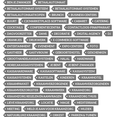
BEN JE ZWANGER
BETAALAUTOMAAT
BETAALAUTOMAAT-SYSTEEM
BETAALAUTOMAAT-SYSTEMEN
BETAALAUTOMAATKOPEN
BRUNCH
BUSINESS CENTERS
BUURT
C2CMARKETPLACE-SOFTWARE
CABARET
CATERING
COCKTAILS
CONFERENTIECENTRA
CONTACTLOOS-PINAPPARAAT
DAGVOORZITTER
DANS
DECORATIE
DIGITAL-AGENCY
DJ
DRANKJES
DRUKWERK
E-COMMERCE-SOFTWARE
ENTERTAINMENT
EVENEMENT
EXPO CENTERS
FOTO
GASTHEER
GASTVROUW
GEBOORTEHOTEL
GESCHENKEN
GROOTHANDELKASSASYSTEMEN
HALAL
HARDWARE
HORECAKASSASYSTEMEN
JE BENT
JE BENT ZWANGER
KASSAHARDWARE
KASSASOFTWARE
KASSASYSTEEM
KASSASYSTEMEN
KASTELEN
KINDEREN
KRAAMHOTEL
KRAAMPAKKET
KRAAMVERZORGENDE
KRAAMVERZORGENDEN
KRAAMVERZORGSTER
KRAAMWEEK
KRAAMZORG
KRAAMZORG REGELEN EN AANVRAGEN
KRAAMZORG THUIS
LIEVE KRAAMZORG
LOCATIE
MAGIE
MEDITERRANE
MEETING
MELD JE AAN VOOR KRAAMZORG
MUZIEK
NATUURLIJKE KRAAMZORG
ORKEST
PARKEN & TUINEN