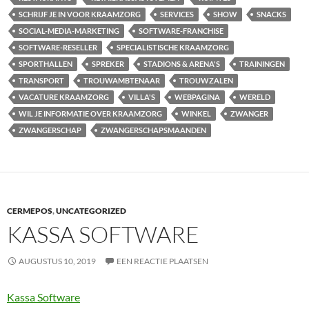
SCHRIJF JE IN VOOR KRAAMZORG
SERVICES
SHOW
SNACKS
SOCIAL-MEDIA-MARKETING
SOFTWARE-FRANCHISE
SOFTWARE-RESELLER
SPECIALISTISCHE KRAAMZORG
SPORTHALLEN
SPREKER
STADIONS & ARENA'S
TRAININGEN
TRANSPORT
TROUWAMBTENAAR
TROUWZALEN
VACATURE KRAAMZORG
VILLA'S
WEBPAGINA
WERELD
WIL JE INFORMATIE OVER KRAAMZORG
WINKEL
ZWANGER
ZWANGERSCHAP
ZWANGERSCHAPSMAANDEN
CERMEPOS
,
UNCATEGORIZED
KASSA SOFTWARE
AUGUSTUS 10, 2019
EEN REACTIE PLAATSEN
Kassa Software