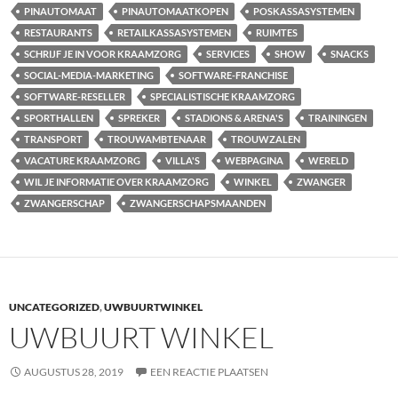
PINAUTOMAAT
PINAUTOMAATKOPEN
POSKASSASYSTEMEN
RESTAURANTS
RETAILKASSASYSTEMEN
RUIMTES
SCHRIJF JE IN VOOR KRAAMZORG
SERVICES
SHOW
SNACKS
SOCIAL-MEDIA-MARKETING
SOFTWARE-FRANCHISE
SOFTWARE-RESELLER
SPECIALISTISCHE KRAAMZORG
SPORTHALLEN
SPREKER
STADIONS & ARENA'S
TRAININGEN
TRANSPORT
TROUWAMBTENAAR
TROUWZALEN
VACATURE KRAAMZORG
VILLA'S
WEBPAGINA
WERELD
WIL JE INFORMATIE OVER KRAAMZORG
WINKEL
ZWANGER
ZWANGERSCHAP
ZWANGERSCHAPSMAANDEN
UNCATEGORIZED
,
UWBUURTWINKEL
UWBUURT WINKEL
AUGUSTUS 28, 2019
EEN REACTIE PLAATSEN