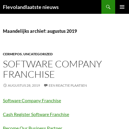
Ga
Zoeken
Flevolandlaatste nieuws
naar
PRIMAI
de
MENU
inhoud
Maandelijks archief: augustus 2019
CERMEPOS
,
UNCATEGORIZED
SOFTWARE COMPANY
FRANCHISE
AUGUSTUS 28, 2019
EEN REACTIE PLAATSEN
Software Company Franchise
Cash Register Software Franchise
Become Our Business Partner