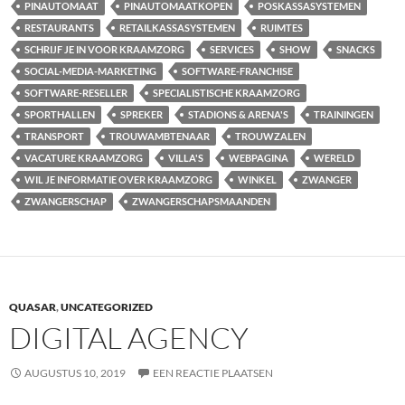
PINAUTOMAAT
PINAUTOMAATKOPEN
POSKASSASYSTEMEN
RESTAURANTS
RETAILKASSASYSTEMEN
RUIMTES
SCHRIJF JE IN VOOR KRAAMZORG
SERVICES
SHOW
SNACKS
SOCIAL-MEDIA-MARKETING
SOFTWARE-FRANCHISE
SOFTWARE-RESELLER
SPECIALISTISCHE KRAAMZORG
SPORTHALLEN
SPREKER
STADIONS & ARENA'S
TRAININGEN
TRANSPORT
TROUWAMBTENAAR
TROUWZALEN
VACATURE KRAAMZORG
VILLA'S
WEBPAGINA
WERELD
WIL JE INFORMATIE OVER KRAAMZORG
WINKEL
ZWANGER
ZWANGERSCHAP
ZWANGERSCHAPSMAANDEN
QUASAR
,
UNCATEGORIZED
DIGITAL AGENCY
AUGUSTUS 10, 2019
EEN REACTIE PLAATSEN