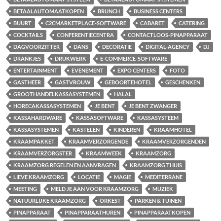
BETAALAUTOMAATKOPEN
BRUNCH
BUSINESS CENTERS
BUURT
C2CMARKETPLACE-SOFTWARE
CABARET
CATERING
COCKTAILS
CONFERENTIECENTRA
CONTACTLOOS-PINAPPARAAT
DAGVOORZITTER
DANS
DECORATIE
DIGITAL-AGENCY
DJ
DRANKJES
DRUKWERK
E-COMMERCE-SOFTWARE
ENTERTAINMENT
EVENEMENT
EXPO CENTERS
FOTO
GASTHEER
GASTVROUW
GEBOORTEHOTEL
GESCHENKEN
GROOTHANDELKASSASYSTEMEN
HALAL
HORECAKASSASYSTEMEN
JE BENT
JE BENT ZWANGER
KASSAHARDWARE
KASSASOFTWARE
KASSASYSTEEM
KASSASYSTEMEN
KASTELEN
KINDEREN
KRAAMHOTEL
KRAAMPAKKET
KRAAMVERZORGENDE
KRAAMVERZORGENDEN
KRAAMVERZORGSTER
KRAAMWEEK
KRAAMZORG
KRAAMZORG REGELEN EN AANVRAGEN
KRAAMZORG THUIS
LIEVE KRAAMZORG
LOCATIE
MAGIE
MEDITERRANE
MEETING
MELD JE AAN VOOR KRAAMZORG
MUZIEK
NATUURLIJKE KRAAMZORG
ORKEST
PARKEN & TUINEN
PINAPPARAAT
PINAPPARAATHUREN
PINAPPARAATKOPEN