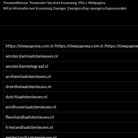
Trouwambtenaar
Trouwzalen
Vacature kraamzorg
Villa's
Webpagina
Wil je informatie over kraamzorg
Zwanger
Zwangerschap
zwangerschapsmaanden
https://sleepapnea.com.tr/https://sleepapnea.com.tr/https://sleepapne
amsterdamlaatstenieuws.nl
amsterdamtelegraaf.nl
arnhemlaatstenieuws.nl
drenthelaatstenieuws.nl
dutchlaatstenieuws.nl
eindhovenlaatstenieuws.nl
flevolandlaatstenieuws.nl
frieslandlaatstenieuws.nl
gelderlandlaatstenieuws.nl