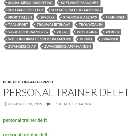
SOCIAL-MEDIA-MARKETING
SOFTWARE-FRANCHISE
SOFTWARE-RESELLER
SPECIALISTISCHE KRAAMZORG
SPORTHALLEN
SPREKER
STADIONS & ARENA'S
TRAININGEN
TRANSPORT
TROUWAMBTENAAR
TROUWZALEN
VACATURE KRAAMZORG
VILLA'S
WEBPAGINA
WERELD
WIL JE INFORMATIE OVER KRAAMZORG
WINKEL
ZWANGER
ZWANGERSCHAP
ZWANGERSCHAPSMAANDEN
BEACHFIT
,
UNCATEGORIZED
PERSONAL TRAINER DELFT
AUGUSTUS 10, 2019
EEN REACTIE PLAATSEN
personal trainer delft
personal training delft