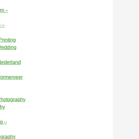
am –
e –
rinting
 Wedding
 Nederland
Wormerveer
 Photography
phy
g –
ography