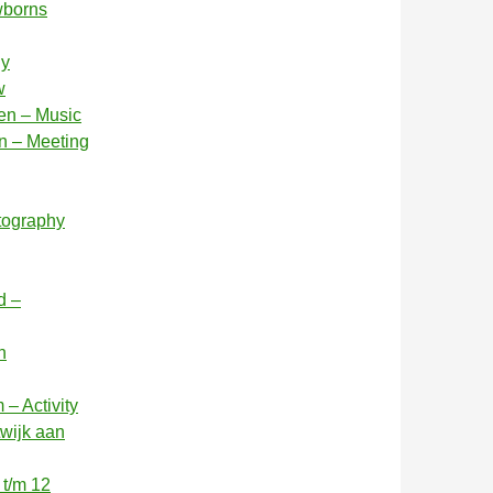
wborns
hy
w
en – Music
n – Meeting
tography
d –
n
– Activity
twijk aan
 t/m 12