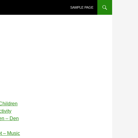
SAMPLE PAGE
Children
tivity
en – Den
t – Music