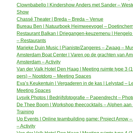
Clownbabello | Kindershow Anders met Sander – Weste
Show
Chassé Theater | Breda – Breda – Venue
Bureau Ben | Natuurboek Heimweevogel – Doetinchem 
Restaurant Balkan | Driegangen-keuzemenu | Hengelo
– Restaurants
Marieke Duin Music | Pianiste/Zangeres – Zwaag – Mu
Amsterdam Boat Center | Varen op de grachten van Am
Amsterdam – Activity
Van der Valk Hotel Den Haag | Meeting ruimte type 3 (1
pers) – Nootdorp – Meeting Spaces
Eva’s Keukentuin | Vergaderen in de kas | Lelystad – L
Meeting Spaces
Lysvik Photos | Bedrijfsfotografie – Papendrecht – Pho
De Thee Boom | Workshop theecocktails – Alphen aan 
Training
Up Events | Online teambuilding game: Project Arrow 
– Activity