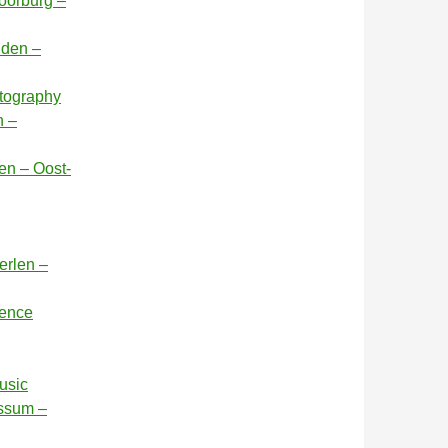
oorburg –
iden –
otography
n –
ren – Oost-
erlen –
rence
usic
nssum –