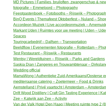
MD Pictures | Families, bruiloften, zwangerschap & ne
fotografie – Emmeloord – Photography
Feestgastenboek – Fotobooths – Rijswijk – Photograp
BinQ Events | Themafeest Oktoberfest – Nuland – Sho
Accordeon Muziek | Live accordeonmuziek – Arnemuid
Markant Uden | Ruimtes voor uw meeting | Uden – Ude
Spaces
Touringcarbedrijf – Dalfsen – Transportation
Beeldflow | Evenementen fotografie – Rotterdam – Pho
Test Restaurant – Rijswijk – Restaurants
Wentsy | Wereldtuinen – Rijswijk – Parks and Gardens
Saskia Dian | Zangeres en Trouwambtenaar – Dirkslan
Wedding official
MamaWong | Authentieke Zuid-Amerikaans/Oosterse e
mediterraanse catering – Zoetermeer – Food & Drinks
Aemstelland | Privé vaartocht | Amsterdam – Amsterdam 
Drift Wood Distillery | Craft Gin Tasting Experience | Ka
Zee – Katwijk aan Zee – Activity
Van der Valk Hotel Den Haag | Meeting ruimte type 2 (8