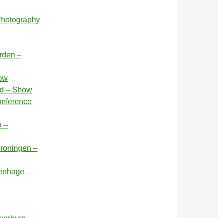
 Photography
arden –
how
nd – Show
onference
p –
Groningen –
venhage –