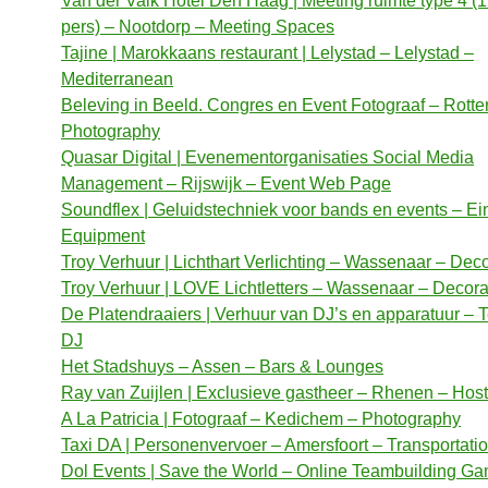
Van der Valk Hotel Den Haag | Meeting ruimte type 4 (1
pers) – Nootdorp – Meeting Spaces
Tajine | Marokkaans restaurant | Lelystad – Lelystad –
Mediterranean
Beleving in Beeld. Congres en Event Fotograaf – Rott
Photography
Quasar Digital | Evenementorganisaties Social Media
Management – Rijswijk – Event Web Page
Soundflex | Geluidstechniek voor bands en events – E
Equipment
Troy Verhuur | Lichthart Verlichting – Wassenaar – Dec
Troy Verhuur | LOVE Lichtletters – Wassenaar – Decora
De Platendraaiers | Verhuur van DJ’s en apparatuur – 
DJ
Het Stadshuys – Assen – Bars & Lounges
Ray van Zuijlen | Exclusieve gastheer – Rhenen – Host
A La Patricia | Fotograaf – Kedichem – Photography
Taxi DA | Personenvervoer – Amersfoort – Transportati
Dol Events | Save the World – Online Teambuilding G