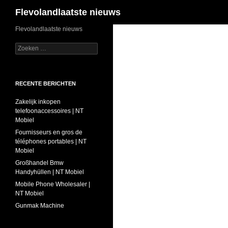
Zoeken
Flevolandlaatste nieuws
Ga
Flevolandlaatste nieuws
naar
Zoeken
de
naar:
inhoud
RECENTE BERICHTEN
Zakelijk inkopen
telefoonaccessoires | NT
Mobiel
Fournisseurs en gros de
téléphones portables | NT
Mobiel
Großhandel Bmw
Handyhüllen | NT Mobiel
Mobile Phone Wholesaler |
NT Mobiel
Gunmak Machine