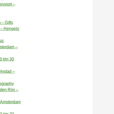
rvoort –
– Gifts
 – Hengelo
sic
sterdam –
0 t/m 30
elystad –
tography
den Rijn –
– Amsterdam