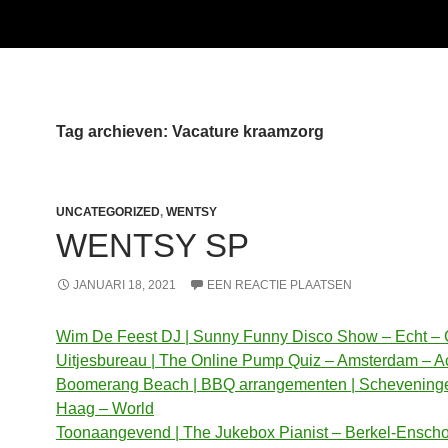
Tag archieven: Vacature kraamzorg
UNCATEGORIZED
,
WENTSY
WENTSY SP
JANUARI 18, 2021
EEN REACTIE PLAATSEN
Wim De Feest DJ | Sunny Funny Disco Show – Echt – 
Uitjesbureau | The Online Pump Quiz – Amsterdam – Ac
Boomerang Beach | BBQ arrangementen | Schevening
Haag – World
Toonaangevend | The Jukebox Pianist – Berkel-Enscho