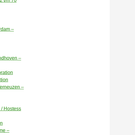
2 t/m 70
erdam –
indhoven –
oration
tion
Terneuzen –
 / Hostess
on
ame –