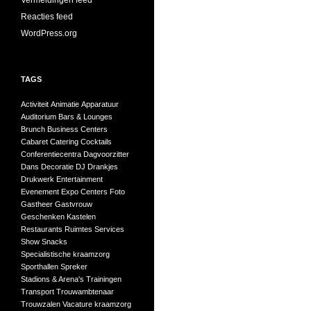
Vermeldingen feed
Reacties feed
WordPress.org
TAGS
Activiteit
Animatie
Apparatuur
Auditorium
Bars & Lounges
Brunch
Business Centers
Cabaret
Catering
Cocktails
Conferentiecentra
Dagvoorzitter
Dans
Decoratie
DJ
Drankjes
Drukwerk
Entertainment
Evenement
Expo Centers
Foto
Gastheer
Gastvrouw
Geschenken
Kastelen
Restaurants
Ruimtes
Services
Show
Snacks
Specialistische kraamzorg
Sporthallen
Spreker
Stadions & Arena's
Trainingen
Transport
Trouwambtenaar
Trouwzalen
Vacature kraamzorg