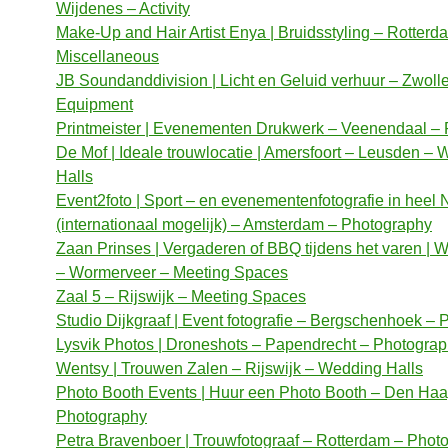
Wijdenes – Activity
Make-Up and Hair Artist Enya | Bruidsstyling – Rotterd
Miscellaneous
JB Soundanddivision | Licht en Geluid verhuur – Zwoll
Equipment
Printmeister | Evenementen Drukwerk – Veenendaal – P
De Mof | Ideale trouwlocatie | Amersfoort – Leusden –
Halls
Event2foto | Sport – en evenementenfotografie in heel
(internationaal mogelijk) – Amsterdam – Photography
Zaan Prinses | Vergaderen of BBQ tijdens het varen | 
– Wormerveer – Meeting Spaces
Zaal 5 – Rijswijk – Meeting Spaces
Studio Dijkgraaf | Event fotografie – Bergschenhoek –
Lysvik Photos | Droneshots – Papendrecht – Photogra
Wentsy | Trouwen Zalen – Rijswijk – Wedding Halls
Photo Booth Events | Huur een Photo Booth – Den Haa
Photography
Petra Bravenboer | Trouwfotograaf – Rotterdam – Phot