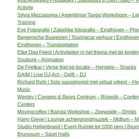
Rob Andeweg Produkties | Stadstours in Den Haag – V
Activity
Silvia Mezzasoma | Argentijnse Tango Workshops – Le
Training
Eye Fotografie | Zakelijke fotografie – Eindhoven – Ph
Bergensche Busreizen | Touringcar verhuur | Eindhove
Eindhoven – Transportation
Elke Dag Feest | Activiteiten in het thema met de kinde
Souburg – Animation
De Frietkar | Verse friet op locatie – Hengelo – Snacks
DAIM | Live DJ-Act – Delft – DJ
Richard Rohi | Solo saxophonist met virtual orkest – He
Music
Wentsy | Congres & Beurs Centrum – Rijswijk – Confe
Centers
Movingcoffee | Barista Workshop – Zeewolde – Drinks
Harry Greve | Lounge achtergrondmuziek – Midlum – M
Studio Hellenbrand | Event Ruimte tot 1000 pers | Bru
Brunssum – Sport Halls