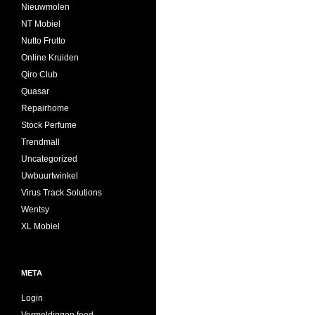
Nieuwmolen
NT Mobiel
Nutto Frutto
Online Kruiden
Qiro Club
Quasar
Repairhome
Stock Perfume
Trendmall
Uncategorized
Uwbuurtwinkel
Virus Track Solutions
Wentsy
XL Mobiel
META
Login