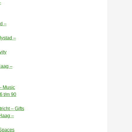
–
id –
lystad –
vity
Haag –
– Music
6 t/m 90
icht – Gifts
 Haag –
 Spaces