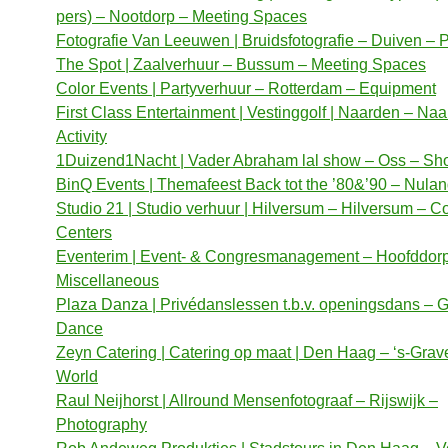
pers) – Nootdorp – Meeting Spaces
Fotografie Van Leeuwen | Bruidsfotografie – Duiven –
The Spot | Zaalverhuur – Bussum – Meeting Spaces
Color Events | Partyverhuur – Rotterdam – Equipment
First Class Entertainment | Vestinggolf | Naarden – Na
Activity
1Duizend1Nacht | Vader Abraham lal show – Oss – S
BinQ Events | Themafeest Back tot the ’80&’90 – Nula
Studio 21 | Studio verhuur | Hilversum – Hilversum – C
Centers
Eventerim | Event- & Congresmanagement – Hoofddor
Miscellaneous
Plaza Danza | Privédanslessen t.b.v. openingsdans – 
Dance
Zeyn Catering | Catering op maat | Den Haag – ‘s-Gra
World
Raul Neijhorst | Allround Mensenfotograaf – Rijswijk –
Photography