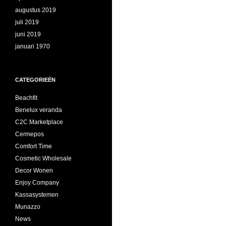
augustus 2019
juli 2019
juni 2019
januari 1970
CATEGORIEËN
Beachfit
Benelux veranda
C2C Marketplace
Cermepos
Comfort Time
Cosmetic Wholesale
Decor Wonen
Enjoy Company
Kassasystemen
Munazzo
News