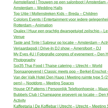
Aemstelland | Trouwen op een salonboot | Amsterdam 
Amsterdam – Wedding Halls
Top Uitje | Mollenstreken Kids – Breda – Children
Cololors Events | Entertainment voor iedere gelegenhe
Rotterdam – Animation
Oxalex | Huur een prachtig dwarsgetuigd zeilschip – Le
Venue
Taste and Tinle | Sabreur op locatie – Amsterdam – Acti
Verjaardagsdj | Drive-In DJ show – Amersfoort – DJ
My Eyes 4U | Fotografie congres of evenement – Den 
Photography
Soi35 Thai Food | Thaise catering – Utrecht – World
Toonaangevend | Classic meets pop – Berkel-Enschot 
Van der Valk Hotel Den Haag | Meeting ruimte type 5 (2
pers) – Nootdorp – Meeting Spaces
House Of Patterns | Persoonlijk Telefoonhoesje – Maastr
Bubbels Club | Champagne proeverij op locatie – Den
Activity
Kaffeetaria | De Koffiebar | Utrecht – Utrecht – Meeting