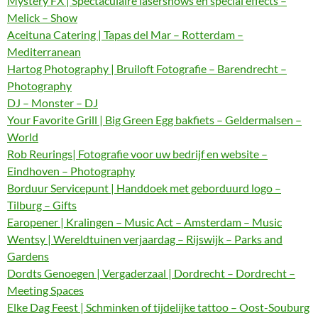
Mystery FX | Spectaculaire lasershows en special effects –
Melick – Show
Aceituna Catering | Tapas del Mar – Rotterdam –
Mediterranean
Hartog Photography | Bruiloft Fotografie – Barendrecht –
Photography
DJ – Monster – DJ
Your Favorite Grill | Big Green Egg bakfiets – Geldermalsen –
World
Rob Reurings| Fotografie voor uw bedrijf en website –
Eindhoven – Photography
Borduur Servicepunt | Handdoek met geborduurd logo –
Tilburg – Gifts
Earopener | Kralingen – Music Act – Amsterdam – Music
Wentsy | Wereldtuinen verjaardag – Rijswijk – Parks and
Gardens
Dordts Genoegen | Vergaderzaal | Dordrecht – Dordrecht –
Meeting Spaces
Elke Dag Feest | Schminken of tijdelijke tattoo – Oost-Souburg