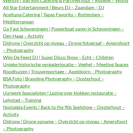
Wentsy | Van Rijn Catering & Partyverhuur – Rijswijk – World
All Star Entertainment | Beurs DJ – Zaandam – DJ
Aceituna Catering | Tapas Favorito – Rotterdam –
Mediterranean
Go Fast Scheveningen | Powerboat varen in Scheveningen –
Den Haag – Activity
Didrone | Overzicht op niveau – Drone fotograaf – Amersfoort
– Photography
Wim De Feest DJ | Super Disco Show – Echt – Children
Unieke historische vergaderlocatie – Veghel – Meeting Spaces
Roodhuizen | Trouwreportage – Apeldoorn – Photography
BSA Foto | Branding Photography – Oosterhout –
Photography
Uurwerk Specialisten | Lezing over klokken restauratie –
Lelystad – Training
Nostalgia Events | Back to the 90s Spelshow – Oosterhout –
Activity
Didrone | Drone opname – Overzicht op niveau – Amersfoort
– Photography