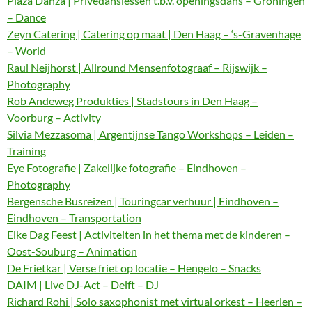
Plaza Danza | Privédanslessen t.b.v. openingsdans – Groningen
– Dance
Zeyn Catering | Catering op maat | Den Haag – ‘s-Gravenhage
– World
Raul Neijhorst | Allround Mensenfotograaf – Rijswijk –
Photography
Rob Andeweg Produkties | Stadstours in Den Haag –
Voorburg – Activity
Silvia Mezzasoma | Argentijnse Tango Workshops – Leiden –
Training
Eye Fotografie | Zakelijke fotografie – Eindhoven –
Photography
Bergensche Busreizen | Touringcar verhuur | Eindhoven –
Eindhoven – Transportation
Elke Dag Feest | Activiteiten in het thema met de kinderen –
Oost-Souburg – Animation
De Frietkar | Verse friet op locatie – Hengelo – Snacks
DAIM | Live DJ-Act – Delft – DJ
Richard Rohi | Solo saxophonist met virtual orkest – Heerlen –