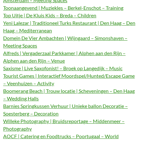
Amsterdam – Meeting Spaces
Toonaangevend | Muziekles – Berkel-Enschot – Training
Top Uitje | De Kluis Kids – Breda – Children
Yeni Lalezar | Traditioneel Turks Restaurant | Den Haag – Den
Haag – Mediterranean
Domein De Vier Ambachten | Wijngaard – Simonshaven –
Meeting Spaces
Alfreds | Vergaderzaal Parkkamer | Alphen aan den Rijn –
Alphen aan den Rijn – Venue
Saxisme | Live Saxofonist! – Broek op Langedijk – Music
Tourist Games | Interactief Moordspel/Hunted/Escape Game
– Veenhuizen – Activity
Boomerang Beach | Trouw locatie | Scheveningen – Den Haag
– Wedding Halls
Barnies Springkussen Verhuur | Unieke ballon Decoratie –
Soesterberg – Decoration
Willeke Photography | Bruidsreportage – Middenmeer –
Photography
AOCF | Catering en Foodtrucks – Poortugaal – World