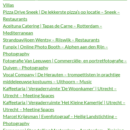
Villas
Pizza Drive Sneek | De lekkerste pizza’s op locatie – Sneek –
Restaurants
Aceituna Catering | Tapas de Carne – Rotterdam –
Mediterranean
Strandpaviljoen Wentsy – Rijswijk – Restaurants
Funpix | Online Photo Booth – Alphen aan den Rijn –
Photography
Fotografie Van Leeuwen | Commerciële- en portretfotografie –
Duiven – Photography
Vocal Company | De Herauten – trompettisten in prachtige
middeleeuwse kostuums – Uithoorn – Music
Kaffeetaria | Vergaderruimte ‘De Woonkamer’ | Utrecht –
Utrecht – Meeting Spaces
Kaffeetaria | Vergaderruimte ‘Het Kleine Kamertje’ | Utrecht –
Utrecht – Meeting Spaces
Marcel Krijgsman | Evenfotograaf – Heilig Landstichting –
Photography