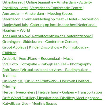
Uitjesbureau | Online teamuitje – Amsterdam – Activity
Postillion Hotel | Vergader en Conferentie Centre |
Amsterdam – Amsterdam – Meeting Spaces
Sfeerdecor | Event aankleding op maat – Hedel – Decoration
HapjesAanHuis | Catering op locatie door heel Nederland –
Haarlem – World
The Land of Now | Retraitecentrum en Conferentieoord |
Groningen – Siddeburen – Conference Centers
Groot Applaus | Kinder Disco Show – Koningsbosch –
Children
Artist4U | FeestPiano – Roosendaal – Music
SVD Foto | Fotografie – Katwijk aan Zee – Photography
Rob Buser | Virtual assistant services – Biddinghuizen –
Training
Drukkerij SK | Druk- en Printwerk – Hoek van Holland –
Printing
Herben Tweewielers | Fietsverhuur – Gulpen – Transportation
Drift Wood Distillery | Inspirational Distillery Meeting space –
Katwijk aan Zee – Meeting Spaces