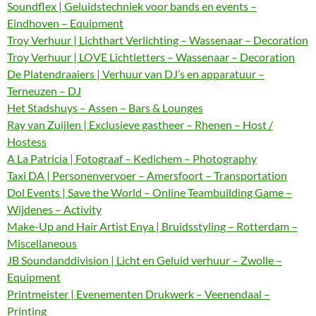
Soundflex | Geluidstechniek voor bands en events –
Eindhoven – Equipment
Troy Verhuur | Lichthart Verlichting – Wassenaar – Decoration
Troy Verhuur | LOVE Lichtletters – Wassenaar – Decoration
De Platendraaiers | Verhuur van DJ’s en apparatuur –
Terneuzen – DJ
Het Stadshuys – Assen – Bars & Lounges
Ray van Zuijlen | Exclusieve gastheer – Rhenen – Host /
Hostess
A La Patricia | Fotograaf – Kedichem – Photography
Taxi DA | Personenvervoer – Amersfoort – Transportation
Dol Events | Save the World – Online Teambuilding Game –
Wijdenes – Activity
Make-Up and Hair Artist Enya | Bruidsstyling – Rotterdam –
Miscellaneous
JB Soundanddivision | Licht en Geluid verhuur – Zwolle –
Equipment
Printmeister | Evenementen Drukwerk – Veenendaal –
Printing