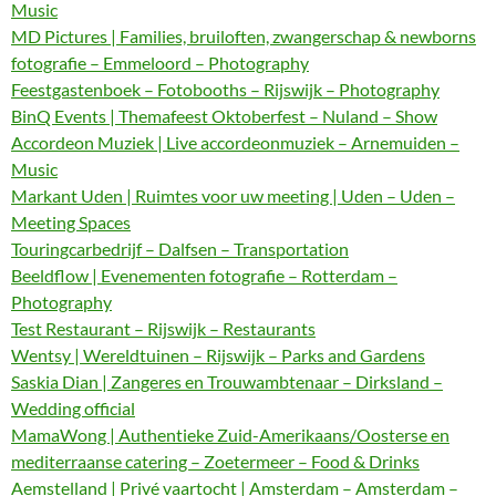
Music
MD Pictures | Families, bruiloften, zwangerschap & newborns
fotografie – Emmeloord – Photography
Feestgastenboek – Fotobooths – Rijswijk – Photography
BinQ Events | Themafeest Oktoberfest – Nuland – Show
Accordeon Muziek | Live accordeonmuziek – Arnemuiden –
Music
Markant Uden | Ruimtes voor uw meeting | Uden – Uden –
Meeting Spaces
Touringcarbedrijf – Dalfsen – Transportation
Beeldflow | Evenementen fotografie – Rotterdam –
Photography
Test Restaurant – Rijswijk – Restaurants
Wentsy | Wereldtuinen – Rijswijk – Parks and Gardens
Saskia Dian | Zangeres en Trouwambtenaar – Dirksland –
Wedding official
MamaWong | Authentieke Zuid-Amerikaans/Oosterse en
mediterraanse catering – Zoetermeer – Food & Drinks
Aemstelland | Privé vaartocht | Amsterdam – Amsterdam –