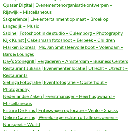
Quasar Digital | Evenementenorganisatie ontwerpen –
Rijswijk – Miscellaneous
Saxperience | Live entertainment op maat – Broek op
Langedijk – Music
Sabine | Fotoshoot in de studio – Culemborg – Photography
Kijk Kunst | Cake smash fotoshoot – Eerbeek – Children
Marken Express | Ms. Jan Smit sfeervolle boot – Volendam –
Bars & Lounges
Day’s Stonegrill | Vergaderen – Amsterdam – Business Centers
Restaurant Juliana | Evenementenlocatie | Utrecht – Utrecht –
Restaurants
Sietinga Fotografie | Eventfotografie – Oosterhout –
Photography
Nederlandse Zaken | Eventmanager – Heerhugowaard –
Miscellaneous
Friture De Prins | Friteswagen op locatie – Venlo – Snacks
Delicio Catering | Wereldse gerechten uit alle seizoenen –
Nunspeet – World