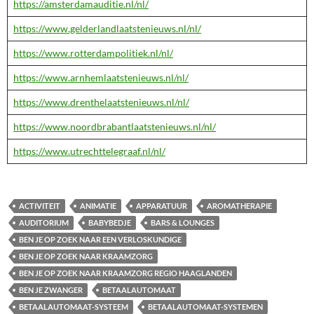
https://amsterdamauditie.nl/nl/
https://www.gelderlandlaatstenieuws.nl/nl/
https://www.rotterdampolitiek.nl/nl/
https://www.arnhemlaatstenieuws.nl/nl/
https://www.drenthelaatstenieuws.nl/nl/
https://www.noordbrabantlaatstenieuws.nl/nl/
https://www.utrechttelegraaf.nl/nl/
ACTIVITEIT
ANIMATIE
APPARATUUR
AROMATHERAPIE
AUDITORIUM
BABYBEDJE
BARS & LOUNGES
BEN JE OP ZOEK NAAR EEN VERLOSKUNDIGE
BEN JE OP ZOEK NAAR KRAAMZORG
BEN JE OP ZOEK NAAR KRAAMZORG REGIO HAAGLANDEN
BEN JE ZWANGER
BETAALAUTOMAAT
BETAALAUTOMAAT-SYSTEEM
BETAALAUTOMAAT-SYSTEMEN