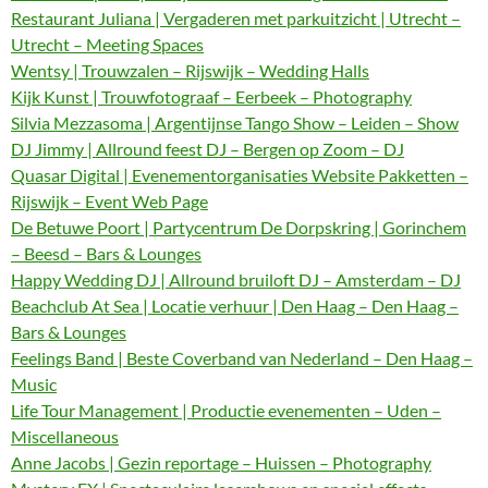
Restaurant Juliana | Vergaderen met parkuitzicht | Utrecht –
Utrecht – Meeting Spaces
Wentsy | Trouwzalen – Rijswijk – Wedding Halls
Kijk Kunst | Trouwfotograaf – Eerbeek – Photography
Silvia Mezzasoma | Argentijnse Tango Show – Leiden – Show
DJ Jimmy | Allround feest DJ – Bergen op Zoom – DJ
Quasar Digital | Evenementorganisaties Website Pakketten –
Rijswijk – Event Web Page
De Betuwe Poort | Partycentrum De Dorpskring | Gorinchem
– Beesd – Bars & Lounges
Happy Wedding DJ | Allround bruiloft DJ – Amsterdam – DJ
Beachclub At Sea | Locatie verhuur | Den Haag – Den Haag –
Bars & Lounges
Feelings Band | Beste Coverband van Nederland – Den Haag –
Music
Life Tour Management | Productie evenementen – Uden –
Miscellaneous
Anne Jacobs | Gezin reportage – Huissen – Photography