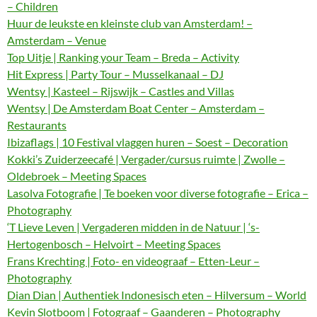
– Children
Huur de leukste en kleinste club van Amsterdam! –
Amsterdam – Venue
Top Uitje | Ranking your Team – Breda – Activity
Hit Express | Party Tour – Musselkanaal – DJ
Wentsy | Kasteel – Rijswijk – Castles and Villas
Wentsy | De Amsterdam Boat Center – Amsterdam –
Restaurants
Ibizaflags | 10 Festival vlaggen huren – Soest – Decoration
Kokki’s Zuiderzeecafé | Vergader/cursus ruimte | Zwolle –
Oldebroek – Meeting Spaces
Lasolva Fotografie | Te boeken voor diverse fotografie – Erica –
Photography
‘T Lieve Leven | Vergaderen midden in de Natuur | ‘s-
Hertogenbosch – Helvoirt – Meeting Spaces
Frans Krechting | Foto- en videograaf – Etten-Leur –
Photography
Dian Dian | Authentiek Indonesisch eten – Hilversum – World
Kevin Slotboom | Fotograaf – Gaanderen – Photography