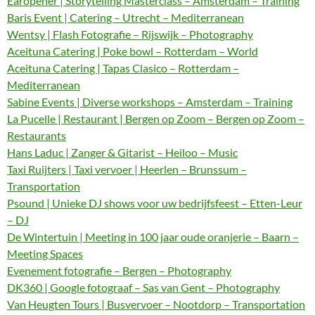
Earopener | Storytelling Masterclass – Amsterdam – Training
Baris Event | Catering – Utrecht – Mediterranean
Wentsy | Flash Fotografie – Rijswijk – Photography
Aceituna Catering | Poke bowl – Rotterdam – World
Aceituna Catering | Tapas Clasico – Rotterdam –
Mediterranean
Sabine Events | Diverse workshops – Amsterdam – Training
La Pucelle | Restaurant | Bergen op Zoom – Bergen op Zoom –
Restaurants
Hans Laduc | Zanger & Gitarist – Heiloo – Music
Taxi Ruijters | Taxi vervoer | Heerlen – Brunssum –
Transportation
Psound | Unieke DJ shows voor uw bedrijfsfeest – Etten-Leur
– DJ
De Wintertuin | Meeting in 100 jaar oude oranjerie – Baarn –
Meeting Spaces
Evenement fotografie – Bergen – Photography
DK360 | Google fotograaf – Sas van Gent – Photography
Van Heugten Tours | Busvervoer – Nootdorp – Transportation