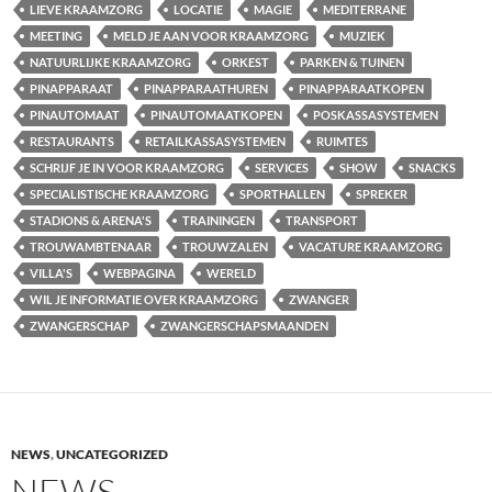
LIEVE KRAAMZORG
LOCATIE
MAGIE
MEDITERRANE
MEETING
MELD JE AAN VOOR KRAAMZORG
MUZIEK
NATUURLIJKE KRAAMZORG
ORKEST
PARKEN & TUINEN
PINAPPARAAT
PINAPPARAATHUREN
PINAPPARAATKOPEN
PINAUTOMAAT
PINAUTOMAATKOPEN
POSKASSASYSTEMEN
RESTAURANTS
RETAILKASSASYSTEMEN
RUIMTES
SCHRIJF JE IN VOOR KRAAMZORG
SERVICES
SHOW
SNACKS
SPECIALISTISCHE KRAAMZORG
SPORTHALLEN
SPREKER
STADIONS & ARENA'S
TRAININGEN
TRANSPORT
TROUWAMBTENAAR
TROUWZALEN
VACATURE KRAAMZORG
VILLA'S
WEBPAGINA
WERELD
WIL JE INFORMATIE OVER KRAAMZORG
ZWANGER
ZWANGERSCHAP
ZWANGERSCHAPSMAANDEN
NEWS
,
UNCATEGORIZED
NEWS