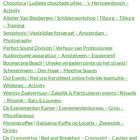
Chocoloca | Ludieke chocolade uitjes – ‘s-Hertogenbosch –
Activity
Altelier Van Biesbergen | Schilderworkshop | Tilburg – Tilburg
– Training
Semiphoto | Veelzijdige fotograaf – Amsterdam –
Photography
Perfect Sound Division | Verhuur van Professionele
Audiovisuele apparatuur – Amstelveen – Equipment
Boomerang Beach | Unieke vergaderruimte op het strand |
Scheveningen – Den Haag – Meeting Spaces
Dol Events | Red ons Kerstfeest online hybride teamuitje –
Wijdenes – Activity
Wentsy Zaalverhuur | Zakelijk & Particulieren events | Rijswijk
– Rijswijk – Bars & Lounges
De Evenementen Kamer | Evenementenbureau – Grou –
Miscellaneous
Movingcoffee | Italiaanse Koffie op Locatie – Zeewolde –
Drinks
De Cromvoirtse | Bed and Breakfast – Cromvoirt – Castles and