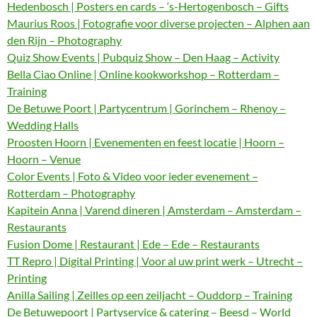
Hedenbosch | Posters en cards – ‘s-Hertogenbosch – Gifts
Maurius Roos | Fotografie voor diverse projecten – Alphen aan
den Rijn – Photography
Quiz Show Events | Pubquiz Show – Den Haag – Activity
Bella Ciao Online | Online kookworkshop – Rotterdam –
Training
De Betuwe Poort | Partycentrum | Gorinchem – Rhenoy –
Wedding Halls
Proosten Hoorn | Evenementen en feest locatie | Hoorn –
Hoorn – Venue
Color Events | Foto & Video voor ieder evenement –
Rotterdam – Photography
Kapitein Anna | Varend dineren | Amsterdam – Amsterdam –
Restaurants
Fusion Dome | Restaurant | Ede – Ede – Restaurants
TT Repro | Digital Printing | Voor al uw print werk – Utrecht –
Printing
Anilla Sailing | Zeilles op een zeiljacht – Ouddorp – Training
De Betuwepoort | Partyservice & catering – Beesd – World