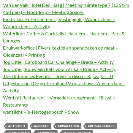
Van der Valk Hotel Den Haag | Meeting ruimte type 7 (136 t/m
450 pers) – Nootdorp – Meeting Spaces
First Class Entertainment | Vestinggolf | Woudrichem –
Woudrichem – Activity
Waterline | Coffee & Cocktails | Haarlem – Haarlem – Bars &
Lounges
Drukwerkoffice | Flyers, textiel en spandoeken op maat –
Oldenzaal – Printing
Top Uitje | Cardboard Car Challenge – Breda – Activity
Top Uitje | Bouw een fiets voor Afrika – Breda – Activity
The Differences Events – Drive-in disco – Rijswijk – DJ
Uitjesbureau | De grote online TV quiz show – Amsterdam –
Activity
Wentsy | Restaurant – Vergaderarrangement – Rijswijk –
Restaurants
wenslicht – ‘s-Hertogenbosch – Show
ACTIVITEIT
ANIMATIE
APPARATUUR
AROMATHERAPIE