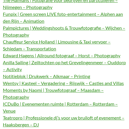
The Hafmans | Fotografie voor bedrijven en particulieren –
Nijmegen – Photography
Funpix | Green screen LIVE foto-entertainment – Alphen aan
den Rijn – Animation
Palmpictures | Weddingshoots & Trouwfotografie – Wijchen –
Photography
Chauffeur Service Holland | Limousine & Taxi vervoer –
Schiedam – Transportation
Edward Hagens | Allround fotograaf – Horst – Photography
Anilla Sailing | Zeiltochten op het Grevelingenmeer – Ouddorp
– Activity
Notitieblok | Drukwerk – Alkmaar – Printing
Wentsy | Kasteel – Vergadering – Rijswijk – Castles and Villas
Moments by Naomi | Trouwfotograaf – Maasdam –
Photography
ICDuBo | Evenementen ruimte | Rotterdam – Rotterdam –
Venue
Teatropro | Professionele dj’s voor uw bruiloft of evenement –
Haaksbergen – DJ