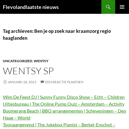
Ga
Zoeken
Flevolandlaatste nieuws
naar
PRIMAI
de
MENU
inhoud
Tag archieven: Ben je op zoek naar kraamzorg regio
haaglanden
UNCATEGORIZED
,
WENTSY
WENTSY SP
JANUARI 18, 2021
EEN REACTIE PLAATSEN
Wim De Feest DJ | Sunny Funny Disco Show – Echt – Children
Uitjesbureau | The Online Pump Quiz – Amsterdam – Activity
Boomerang Beach | BBQ arrangementen | Scheveningen – Den
Haag – World
Toonaangevend | The Jukebox Pianist – Berkel-Enschot –