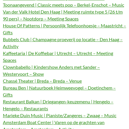
Toonaangevend | Classic meets pop – Berkel-Enschot – Music
Van der Valk Hotel Den Haag | Meeting ruimte type 5 (26 t/m
90 pers) – Nootdorp – Meeting Spaces
House Of Patterns | Persoonlijk Telefoonhoesje – Maastricht –
Gifts
Bubbels Club | Champagne proeverij op locatie – Den Haag –
Activity
Kaffeetaria | De Koffiebar | Utrecht – Utrecht – Meeting
Spaces
Clownbabello | Kindershow Anders met Sander –
Westervoort – Show
Chassé Theater | Breda – Breda – Venue
Bureau Ben | Natuurboek Heimweevogel – Doetinchem –
Gifts
Restaurant Balkan | Driegangen-keuzemenu | Hengelo –
Hengelo – Restaurants
Marieke Duin Music | Pianiste/Zangeres – Zwaag – Music
Amsterdam Boat Center | Varen op de grachten van