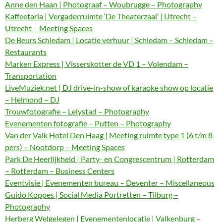
Anne den Haan | Photograaf – Woubrugge – Photography
Kaffeetaria | Vergaderruimte ‘De Theaterzaal’ | Utrecht –
Utrecht – Meeting Spaces
De Beurs Schiedam | Locatie verhuur | Schiedam – Schiedam –
Restaurants
Marken Express | Visserskotter de VD 1 – Volendam –
Transportation
LiveMuziek.net | DJ drive-in-show of karaoke show op locatie
– Helmond – DJ
Trouwfotografie – Lelystad – Photography
Evenementen fotografie – Putten – Photography
Van der Valk Hotel Den Haag | Meeting ruimte type 1 (6 t/m 8
pers) – Nootdorp – Meeting Spaces
Park De Heerlijkheid | Party- en Congrescentrum | Rotterdam
– Rotterdam – Business Centers
Eventvisie | Evenementen bureau – Deventer – Miscellaneous
Guido Koppes | Social Media Portretten – Tilburg –
Photography
Herberg Welgelegen | Evenementenlocatie | Valkenburg –