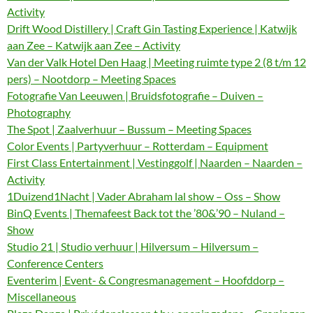
Activity
Drift Wood Distillery | Craft Gin Tasting Experience | Katwijk
aan Zee – Katwijk aan Zee – Activity
Van der Valk Hotel Den Haag | Meeting ruimte type 2 (8 t/m 12
pers) – Nootdorp – Meeting Spaces
Fotografie Van Leeuwen | Bruidsfotografie – Duiven –
Photography
The Spot | Zaalverhuur – Bussum – Meeting Spaces
Color Events | Partyverhuur – Rotterdam – Equipment
First Class Entertainment | Vestinggolf | Naarden – Naarden –
Activity
1Duizend1Nacht | Vader Abraham lal show – Oss – Show
BinQ Events | Themafeest Back tot the ’80&’90 – Nuland –
Show
Studio 21 | Studio verhuur | Hilversum – Hilversum –
Conference Centers
Eventerim | Event- & Congresmanagement – Hoofddorp –
Miscellaneous