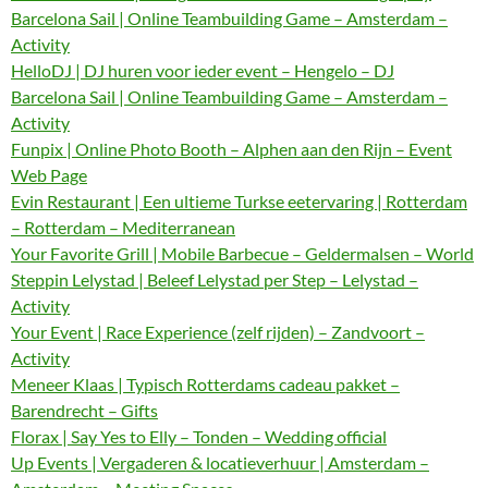
Barcelona Sail | Online Teambuilding Game – Amsterdam –
Activity
HelloDJ | DJ huren voor ieder event – Hengelo – DJ
Barcelona Sail | Online Teambuilding Game – Amsterdam –
Activity
Funpix | Online Photo Booth – Alphen aan den Rijn – Event
Web Page
Evin Restaurant | Een ultieme Turkse eetervaring | Rotterdam
– Rotterdam – Mediterranean
Your Favorite Grill | Mobile Barbecue – Geldermalsen – World
Steppin Lelystad | Beleef Lelystad per Step – Lelystad –
Activity
Your Event | Race Experience (zelf rijden) – Zandvoort –
Activity
Meneer Klaas | Typisch Rotterdams cadeau pakket –
Barendrecht – Gifts
Florax | Say Yes to Elly – Tonden – Wedding official
Up Events | Vergaderen & locatieverhuur | Amsterdam –