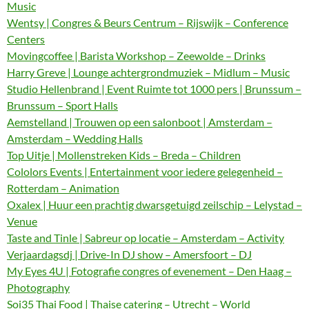
Music
Wentsy | Congres & Beurs Centrum – Rijswijk – Conference
Centers
Movingcoffee | Barista Workshop – Zeewolde – Drinks
Harry Greve | Lounge achtergrondmuziek – Midlum – Music
Studio Hellenbrand | Event Ruimte tot 1000 pers | Brunssum –
Brunssum – Sport Halls
Aemstelland | Trouwen op een salonboot | Amsterdam –
Amsterdam – Wedding Halls
Top Uitje | Mollenstreken Kids – Breda – Children
Cololors Events | Entertainment voor iedere gelegenheid –
Rotterdam – Animation
Oxalex | Huur een prachtig dwarsgetuigd zeilschip – Lelystad –
Venue
Taste and Tinle | Sabreur op locatie – Amsterdam – Activity
Verjaardagsdj | Drive-In DJ show – Amersfoort – DJ
My Eyes 4U | Fotografie congres of evenement – Den Haag –
Photography
Soi35 Thai Food | Thaise catering – Utrecht – World