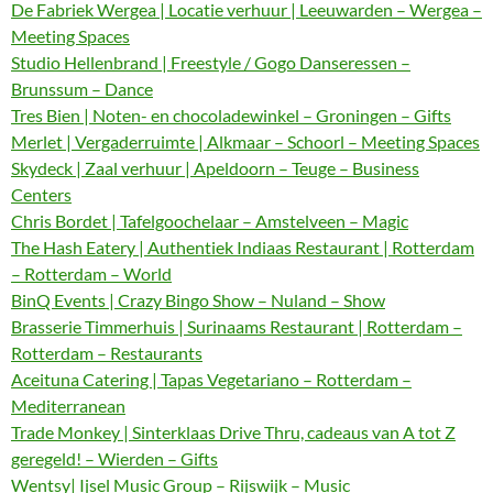
De Fabriek Wergea | Locatie verhuur | Leeuwarden – Wergea –
Meeting Spaces
Studio Hellenbrand | Freestyle / Gogo Danseressen –
Brunssum – Dance
Tres Bien | Noten- en chocoladewinkel – Groningen – Gifts
Merlet | Vergaderruimte | Alkmaar – Schoorl – Meeting Spaces
Skydeck | Zaal verhuur | Apeldoorn – Teuge – Business
Centers
Chris Bordet | Tafelgoochelaar – Amstelveen – Magic
The Hash Eatery | Authentiek Indiaas Restaurant | Rotterdam
– Rotterdam – World
BinQ Events | Crazy Bingo Show – Nuland – Show
Brasserie Timmerhuis | Surinaams Restaurant | Rotterdam –
Rotterdam – Restaurants
Aceituna Catering | Tapas Vegetariano – Rotterdam –
Mediterranean
Trade Monkey | Sinterklaas Drive Thru, cadeaus van A tot Z
geregeld! – Wierden – Gifts
Wentsy| Ijsel Music Group – Rijswijk – Music