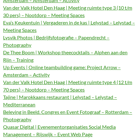
Amsterdam – Amsterdam – Activity
Van der Valk Hotel Den Haag | Meeting ruimte type 3 (10 t/m
30 pers) – Nootdorp – Meeting Spaces
Eva’s Keukentuin | Vergaderen in de kas | Lelystad – Lelystad –
Meeting Spaces
Lysvik Photos | Bedrijfsfotografie – Papendrecht –
Photography
De Thee Boom | Workshop theecocktails – Alphen aan den
Rijn – Training
Up Events | Online teambuilding game: Project Arrow –
Amsterdam – Activity
Van der Valk Hotel Den Haag | Meeting ruimte type 4 (12 t/m
70 pers) – Nootdorp – Meeting Spaces
Tajine | Marokkaans restaurant | Lelystad – Lelystad –
Mediterranean
Beleving in Beeld. Congres en Event Fotograaf – Rotterdam –
Photography
Quasar Digital | Evenementorganisaties Social Media
Management – Rijswijk – Event Web Page