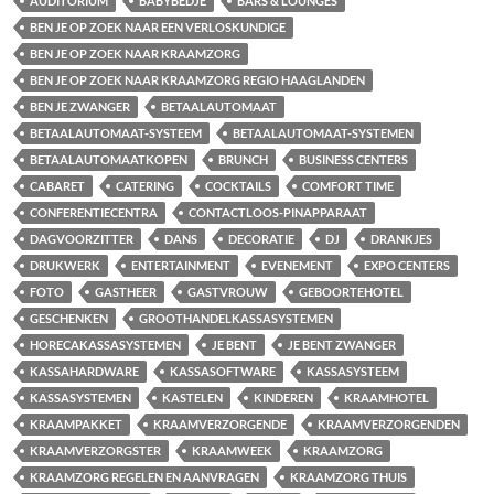
AUDITORIUM
BABYBEDJE
BARS & LOUNGES
BEN JE OP ZOEK NAAR EEN VERLOSKUNDIGE
BEN JE OP ZOEK NAAR KRAAMZORG
BEN JE OP ZOEK NAAR KRAAMZORG REGIO HAAGLANDEN
BEN JE ZWANGER
BETAALAUTOMAAT
BETAALAUTOMAAT-SYSTEEM
BETAALAUTOMAAT-SYSTEMEN
BETAALAUTOMAATKOPEN
BRUNCH
BUSINESS CENTERS
CABARET
CATERING
COCKTAILS
COMFORT TIME
CONFERENTIECENTRA
CONTACTLOOS-PINAPPARAAT
DAGVOORZITTER
DANS
DECORATIE
DJ
DRANKJES
DRUKWERK
ENTERTAINMENT
EVENEMENT
EXPO CENTERS
FOTO
GASTHEER
GASTVROUW
GEBOORTEHOTEL
GESCHENKEN
GROOTHANDELKASSASYSTEMEN
HORECAKASSASYSTEMEN
JE BENT
JE BENT ZWANGER
KASSAHARDWARE
KASSASOFTWARE
KASSASYSTEEM
KASSASYSTEMEN
KASTELEN
KINDEREN
KRAAMHOTEL
KRAAMPAKKET
KRAAMVERZORGENDE
KRAAMVERZORGENDEN
KRAAMVERZORGSTER
KRAAMWEEK
KRAAMZORG
KRAAMZORG REGELEN EN AANVRAGEN
KRAAMZORG THUIS