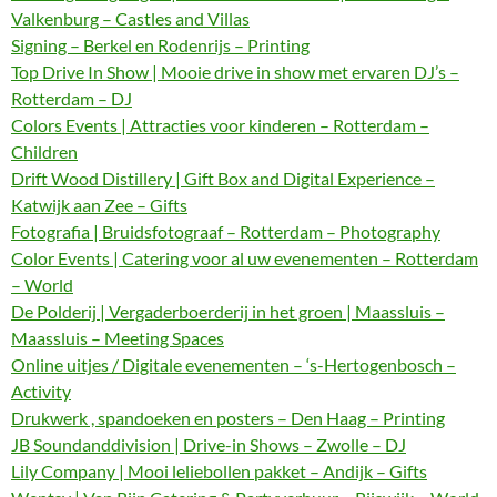
Valkenburg – Castles and Villas
Signing – Berkel en Rodenrijs – Printing
Top Drive In Show | Mooie drive in show met ervaren DJ’s –
Rotterdam – DJ
Colors Events | Attracties voor kinderen – Rotterdam –
Children
Drift Wood Distillery | Gift Box and Digital Experience –
Katwijk aan Zee – Gifts
Fotografia | Bruidsfotograaf – Rotterdam – Photography
Color Events | Catering voor al uw evenementen – Rotterdam
– World
De Polderij | Vergaderboerderij in het groen | Maassluis –
Maassluis – Meeting Spaces
Online uitjes / Digitale evenementen – ‘s-Hertogenbosch –
Activity
Drukwerk , spandoeken en posters – Den Haag – Printing
JB Soundanddivision | Drive-in Shows – Zwolle – DJ
Lily Company | Mooi leliebollen pakket – Andijk – Gifts