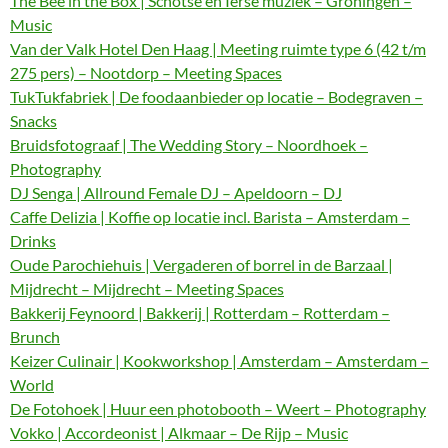
The Bee in the Box | Schotse en Ierse muziek – Groningen –
Music
Van der Valk Hotel Den Haag | Meeting ruimte type 6 (42 t/m
275 pers) – Nootdorp – Meeting Spaces
TukTukfabriek | De foodaanbieder op locatie – Bodegraven –
Snacks
Bruidsfotograaf | The Wedding Story – Noordhoek –
Photography
DJ Senga | Allround Female DJ – Apeldoorn – DJ
Caffe Delizia | Koffie op locatie incl. Barista – Amsterdam –
Drinks
Oude Parochiehuis | Vergaderen of borrel in de Barzaal |
Mijdrecht – Mijdrecht – Meeting Spaces
Bakkerij Feynoord | Bakkerij | Rotterdam – Rotterdam –
Brunch
Keizer Culinair | Kookworkshop | Amsterdam – Amsterdam –
World
De Fotohoek | Huur een photobooth – Weert – Photography
Vokko | Accordeonist | Alkmaar – De Rijp – Music