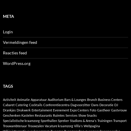
META
Login
Vermeldingen feed
Reacties feed
WordPress.org
TAGS
Activiteit
Animatie
Apparatuur
Auditorium
Bars & Lounges
Brunch
Business Centers
Cabaret
Catering
Cocktails
Conferentiecentra
Dagvoorzitter
Dans
Decoratie
DJ
Drankjes
Drukwerk
Entertainment
Evenement
Expo Centers
Foto
Gastheer
Gastvrouw
Geschenken
Kastelen
Restaurants
Ruimtes
Services
Show
Snacks
Specialistische kraamzorg
Sporthallen
Spreker
Stadions & Arena's
Trainingen
Transport
Trouwambtenaar
Trouwzalen
Vacature kraamzorg
Villa's
Webpagina