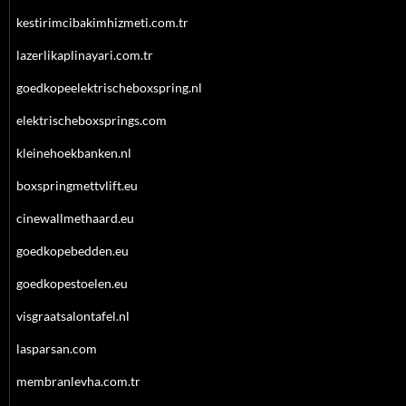
kestirimcibakimhizmeti.com.tr
lazerlikaplinayari.com.tr
goedkopeelektrischeboxspring.nl
elektrischeboxsprings.com
kleinehoekbanken.nl
boxspringmettvlift.eu
cinewallmethaard.eu
goedkopebedden.eu
goedkopestoelen.eu
visgraatsalontafel.nl
lasparsan.com
membranlevha.com.tr