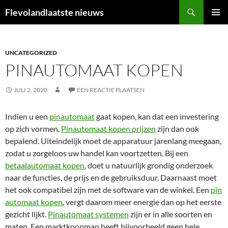
Ga
Zoeken
Flevolandlaatste nieuws
naar
PRIMAI
de
MENU
inhoud
UNCATEGORIZED
PINAUTOMAAT KOPEN
JULI 2, 2020
EEN REACTIE PLAATSEN
Indien u een
pinautomaat
gaat kopen, kan dat een investering
op zich vormen.
Pinautomaat kopen prijzen
zijn dan ook
bepalend. Uiteindelijk moet de apparatuur jarenlang meegaan,
zodat u zorgeloos uw handel kan voortzetten. Bij een
betaalautomaat kopen
, doet u natuurlijk grondig onderzoek
naar de functies, de prijs en de gebruiksduur. Daarnaast moet
het ook compatibel zijn met de software van de winkel. Een
pin
automaat kopen
, vergt daarom meer energie dan op het eerste
gezicht lijkt.
Pinautomaat systemen
zijn er in alle soorten en
maten. Een marktkoopman heeft bijvoorbeeld geen hele