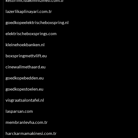
kestirimcibakimhizmeti.com.tr
lazerlikaplinayari.com.tr
goedkopeelektrischeboxspring.nl
elektrischeboxsprings.com
kleinehoekbanken.nl
boxspringmettvlift.eu
cinewallmethaard.eu
goedkopebedden.eu
goedkopestoelen.eu
visgraatsalontafel.nl
lasparsan.com
membranlevha.com.tr
harckarmamakinesi.com.tr