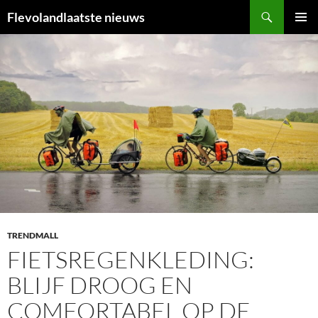
Ga
Zoeken
Flevolandlaatste nieuws
naar
PRIMAI
de
MENU
inhoud
TRENDMALL
FIETSREGENKLEDING:
BLIJF DROOG EN
COMFORTABEL OP DE