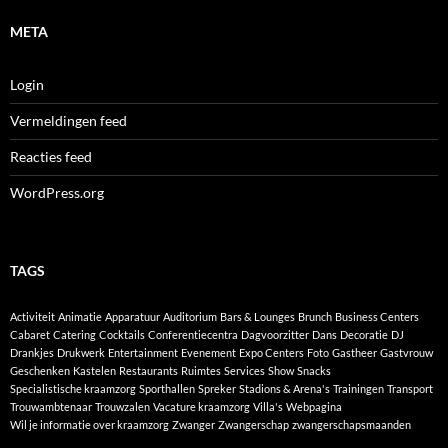
META
Login
Vermeldingen feed
Reacties feed
WordPress.org
TAGS
Activiteit
Animatie
Apparatuur
Auditorium
Bars & Lounges
Brunch
Business Centers
Cabaret
Catering
Cocktails
Conferentiecentra
Dagvoorzitter
Dans
Decoratie
DJ
Drankjes
Drukwerk
Entertainment
Evenement
Expo Centers
Foto
Gastheer
Gastvrouw
Geschenken
Kastelen
Restaurants
Ruimtes
Services
Show
Snacks
Specialistische kraamzorg
Sporthallen
Spreker
Stadions & Arena's
Trainingen
Transport
Trouwambtenaar
Trouwzalen
Vacature kraamzorg
Villa's
Webpagina
Wil je informatie over kraamzorg
Zwanger
Zwangerschap
zwangerschapsmaanden