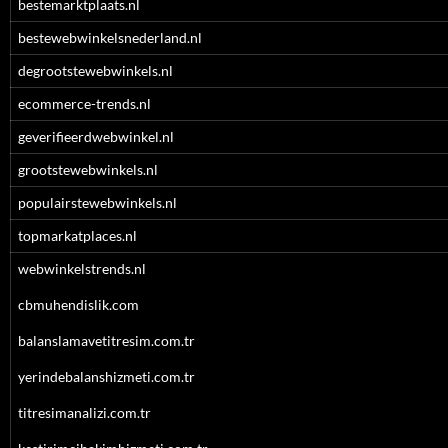
bestemarktplaats.nl
bestewebwinkelsnederland.nl
degrootstewebwinkels.nl
ecommerce-trends.nl
geverifieerdwebwinkel.nl
grootstewebwinkels.nl
populairstewebwinkels.nl
topmarkatplaces.nl
webwinkelstrends.nl
cbmuhendislik.com
balanslamavetitresim.com.tr
yerindebalanshizmeti.com.tr
titresimanalizi.com.tr