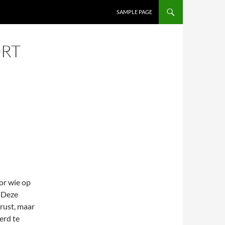
SAMPLE PAGE
RT
or wie op
. Deze
trust, maar
erd te