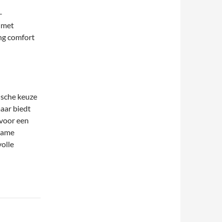
-
 met
ng comfort
tische keuze
aar biedt
 voor een
rzame
olle