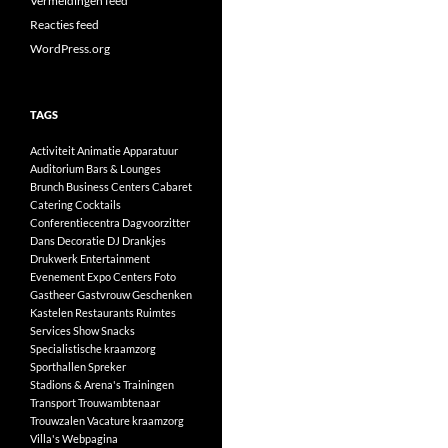
Vermeldingen feed
Reacties feed
WordPress.org
TAGS
Activiteit
Animatie
Apparatuur
Auditorium
Bars & Lounges
Brunch
Business Centers
Cabaret
Catering
Cocktails
Conferentiecentra
Dagvoorzitter
Dans
Decoratie
DJ
Drankjes
Drukwerk
Entertainment
Evenement
Expo Centers
Foto
Gastheer
Gastvrouw
Geschenken
Kastelen
Restaurants
Ruimtes
Services
Show
Snacks
Specialistische kraamzorg
Sporthallen
Spreker
Stadions & Arena's
Trainingen
Transport
Trouwambtenaar
Trouwzalen
Vacature kraamzorg
Villa's
Webpagina