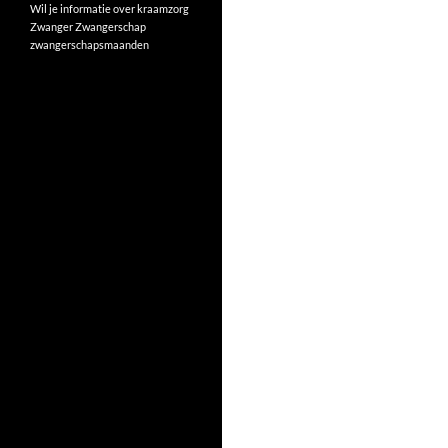
Wil je informatie over kraamzorg
Zwanger
Zwangerschap
zwangerschapsmaanden