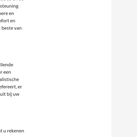
rsteuning
pere en
fort en
t beste van
illende
ur een
alistische
efereert, er
uit bij uw
t u rekenen