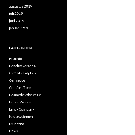
augustus 2019
juli 2019
juni 2019
januari 1970
CATEGORIEËN
Beachfit
Benelux veranda
C2C Marketplace
Cermepos
Comfort Time
Cosmetic Wholesale
Decor Wonen
Enjoy Company
Kassasystemen
Munazzo
News