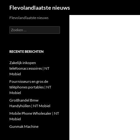
Zoeken
Flevolandlaatste nieuws
Ga
Flevolandlaatste nieuws
naar
Zoeken
de
naar:
inhoud
RECENTE BERICHTEN
Zakelijk inkopen
telefoonaccessoires | NT
Mobiel
Fournisseurs en gros de
téléphones portables | NT
Mobiel
Großhandel Bmw
Handyhüllen | NT Mobiel
Mobile Phone Wholesaler | NT
Mobiel
Gunmak Machine