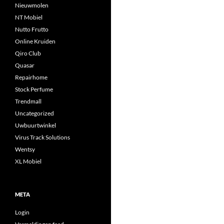
Nieuwmolen
NT Mobiel
Nutto Frutto
Online Kruiden
Qiro Club
Quasar
Repairhome
Stock Perfume
Trendmall
Uncategorized
Uwbuurtwinkel
Virus Track Solutions
Wentsy
XL Mobiel
META
Login