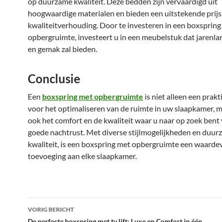
op duurzame kwaliteit. Deze bedden zijn vervaardigd uit
hoogwaardige materialen en bieden een uitstekende prijs
kwaliteitverhouding. Door te investeren in een boxspring
opbergruimte, investeert u in een meubelstuk dat jarenla
en gemak zal bieden.
Conclusie
Een
boxspring met opbergruimte
is niet alleen een prak
voor het optimaliseren van de ruimte in uw slaapkamer, m
ook het comfort en de kwaliteit waar u naar op zoek bent
goede nachtrust. Met diverse stijlmogelijkheden en duu
kwaliteit, is een boxspring met opbergruimte een waardev
toevoeging aan elke slaapkamer.
Bericht
VORIG BERICHT
De perfecte boxspring met tv lift: Luxe en Comfort in één