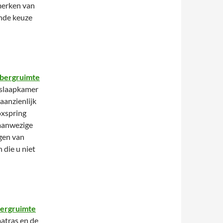
merken van
nde keuze
pbergruimte
n slaapkamer
aanzienlijk
oxspring
 aanwezige
gen van
 die u niet
bergruimte
atras en de