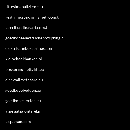
titresimanalizi.com.tr
kestirimcibakimhizmeti.com.tr
lazerlikaplinayari.com.tr
goedkopeelektrischeboxspring.nl
elektrischeboxsprings.com
kleinehoekbanken.nl
boxspringmettvlift.eu
cinewallmethaard.eu
goedkopebedden.eu
goedkopestoelen.eu
visgraatsalontafel.nl
lasparsan.com