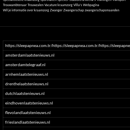
Trouwambtenaar
Trouwzalen
Vacature kraamzorg
Villa's
Webpagina
Wil je informatie over kraamzorg
Zwanger
Zwangerschap
zwangerschapsmaanden
https://sleepapnea.com.tr/https://sleepapnea.com.tr/https://sleepapne
amsterdamlaatstenieuws.nl
amsterdamtelegraaf.nl
arnhemlaatstenieuws.nl
drenthelaatstenieuws.nl
dutchlaatstenieuws.nl
eindhovenlaatstenieuws.nl
flevolandlaatstenieuws.nl
frieslandlaatstenieuws.nl