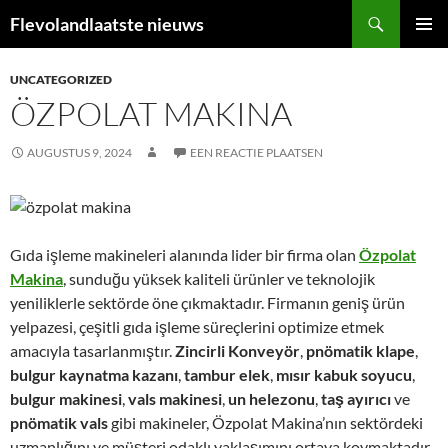
Ga
Zoeken
Flevolandlaatste nieuws
naar
PRIMAI
de
MENU
UNCATEGORIZED
inhoud
ÖZPOLAT MAKINA
AUGUSTUS 9, 2024
EEN REACTIE PLAATSEN
Gıda işleme makineleri alanında lider bir firma olan
Özpolat
Makina
, sunduğu yüksek kaliteli ürünler ve teknolojik
yeniliklerle sektörde öne çıkmaktadır. Firmanın geniş ürün
yelpazesi, çeşitli gıda işleme süreçlerini optimize etmek
amacıyla tasarlanmıştır.
Zincirli Konveyör
,
pnömatik klape
,
bulgur kaynatma kazanı
,
tambur elek
,
mısır kabuk soyucu
,
bulgur makinesi
,
vals makinesi
,
un helezonu
,
taş ayırıcı
ve
pnömatik vals
gibi makineler, Özpolat Makina’nın sektördeki
uzmanlığını ve müşteri odaklı yaklaşımını ortaya koymaktadır.