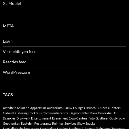
XL Mobiel
META
Login
Vermeldingen feed
Reacties feed
WordPress.org
TAGS
Activiteit
Animatie
Apparatuur
Auditorium
Bars & Lounges
Brunch
Business Centers
Cabaret
Catering
Cocktails
Conferentiecentra
Dagvoorzitter
Dans
Decoratie
DJ
Drankjes
Drukwerk
Entertainment
Evenement
Expo Centers
Foto
Gastheer
Gastvrouw
Geschenken
Kastelen
Restaurants
Ruimtes
Services
Show
Snacks
Specialistische kraamzorg
Sporthallen
Spreker
Stadions & Arena's
Trainingen
Transport