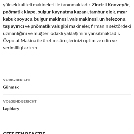
yüksek kaliteli makineleri ile tanınmaktadır.
Zincirli Konveyör
,
pnömatik klape
,
bulgur kaynatma kazanı
,
tambur elek
,
mısır
kabuk soyucu
,
bulgur makinesi
,
vals makinesi
,
un helezonu
,
taş ayırıcı
ve
pnömatik vals
gibi makineler, firmanın sektördeki
uzmanlığını ve müşteri odaklı yaklaşımını yansıtmaktadır.
Özpolat Makina ile üretim süreçlerinizi optimize edin ve
verimliliği artırın.
Bericht
VORIG BERICHT
navigatie
Günmak
VOLGEND BERICHT
Lapidary
GEEF EEN REACTIE