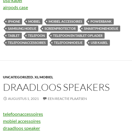
usb kabel
airpods case
IPHONE
MOBIEL
MOBIEL ACCESSOIRES
POWERBANK
SAMSUNG HOESJE
SCREENPROTECTOR
SMARTPHONEHOESJE
TABLET
TELEFOON
TELEFOON EN TABLET OPLADER
TELEFOONACCESSOIRES
TELEFOONHOESJE
USB KABEL
UNCATEGORIZED
,
XL MOBIEL
DRAADLOOS SPEAKERS
AUGUSTUS 1, 2021
EEN REACTIE PLAATSEN
telefoonaccessoires
mobiel accessoires
draadloos speaker