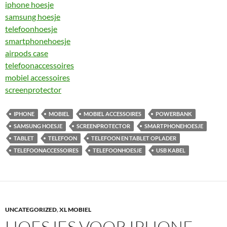
iphone hoesje
samsung hoesje
telefoonhoesje
smartphonehoesje
airpods case
telefoonaccessoires
mobiel accessoires
screenprotector
IPHONE
MOBIEL
MOBIEL ACCESSOIRES
POWERBANK
SAMSUNG HOESJE
SCREENPROTECTOR
SMARTPHONEHOESJE
TABLET
TELEFOON
TELEFOON EN TABLET OPLADER
TELEFOONACCESSOIRES
TELEFOONHOESJE
USB KABEL
UNCATEGORIZED
,
XL MOBIEL
HOESJES VOOR IPHONE