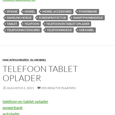
IPHONE
MOBIEL
MOBIEL ACCESSOIRES
POWERBANK
SAMSUNG HOESJE
SCREENPROTECTOR
SMARTPHONEHOESJE
TABLET
TELEFOON
TELEFOON EN TABLET OPLADER
TELEFOONACCESSOIRES
TELEFOONHOESJE
USB KABEL
UNCATEGORIZED
,
XL MOBIEL
TELEFOON TABLET
OPLADER
AUGUSTUS 1, 2021
EEN REACTIE PLAATSEN
telefoon en tablet oplader
powerbank
autolader