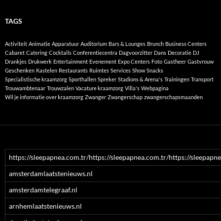
TAGS
Activiteit
Animatie
Apparatuur
Auditorium
Bars & Lounges
Brunch
Business Centers
Cabaret
Catering
Cocktails
Conferentiecentra
Dagvoorzitter
Dans
Decoratie
DJ
Drankjes
Drukwerk
Entertainment
Evenement
Expo Centers
Foto
Gastheer
Gastvrouw
Geschenken
Kastelen
Restaurants
Ruimtes
Services
Show
Snacks
Specialistische kraamzorg
Sporthallen
Spreker
Stadions & Arena's
Trainingen
Transport
Trouwambtenaar
Trouwzalen
Vacature kraamzorg
Villa's
Webpagina
Wil je informatie over kraamzorg
Zwanger
Zwangerschap
zwangerschapsmaanden
https://sleepapnea.com.tr/https://sleepapnea.com.tr/https://sleepapne
amsterdamlaatstenieuws.nl
amsterdamtelegraaf.nl
arnhemlaatstenieuws.nl