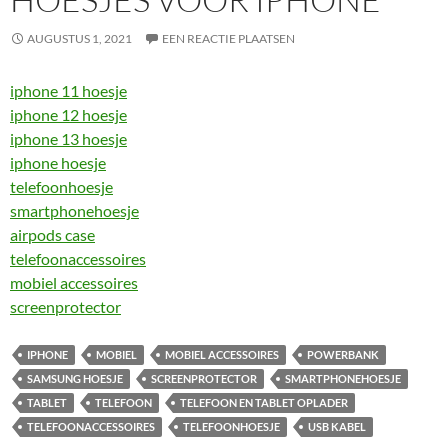
AUGUSTUS 1, 2021
EEN REACTIE PLAATSEN
iphone 11 hoesje
iphone 12 hoesje
iphone 13 hoesje
iphone hoesje
telefoonhoesje
smartphonehoesje
airpods case
telefoonaccessoires
mobiel accessoires
screenprotector
IPHONE
MOBIEL
MOBIEL ACCESSOIRES
POWERBANK
SAMSUNG HOESJE
SCREENPROTECTOR
SMARTPHONEHOESJE
TABLET
TELEFOON
TELEFOON EN TABLET OPLADER
TELEFOONACCESSOIRES
TELEFOONHOESJE
USB KABEL