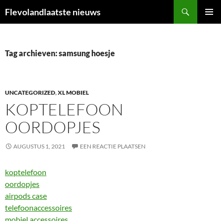
Ga
Zoeken
Flevolandlaatste nieuws
naar
PRIMAI
de
MENU
inhoud
Tag archieven: samsung hoesje
UNCATEGORIZED
,
XL MOBIEL
KOPTELEFOON
OORDOPJES
AUGUSTUS 1, 2021
EEN REACTIE PLAATSEN
koptelefoon
oordopjes
airpods case
telefoonaccessoires
mobiel accessoires