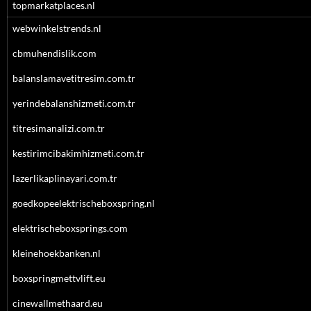
topmarkatplaces.nl
webwinkelstrends.nl
cbmuhendislik.com
balanslamavetitresim.com.tr
yerindebalanshizmeti.com.tr
titresimanalizi.com.tr
kestirimcibakimhizmeti.com.tr
lazerlikaplinayari.com.tr
goedkopeelektrischeboxspring.nl
elektrischeboxsprings.com
kleinehoekbanken.nl
boxspringmettvlift.eu
cinewallmethaard.eu