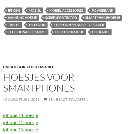
IPHONE
MOBIEL
MOBIEL ACCESSOIRES
POWERBANK
SAMSUNG HOESJE
SCREENPROTECTOR
SMARTPHONEHOESJE
TABLET
TELEFOON
TELEFOON EN TABLET OPLADER
TELEFOONACCESSOIRES
TELEFOONHOESJE
USB KABEL
UNCATEGORIZED
,
XL MOBIEL
HOESJES VOOR
SMARTPHONES
AUGUSTUS 1, 2021
EEN REACTIE PLAATSEN
iphone 11 hoesje
iphone 12 hoesje
iphone 13 hoesje