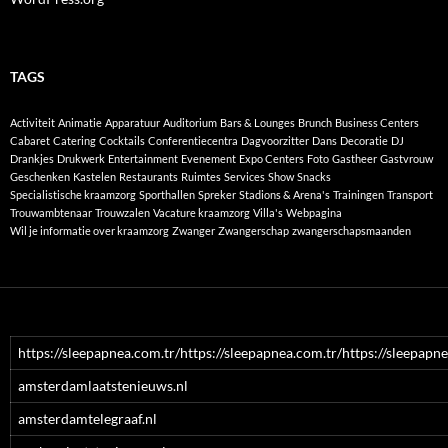
TAGS
Activiteit
Animatie
Apparatuur
Auditorium
Bars & Lounges
Brunch
Business Centers
Cabaret
Catering
Cocktails
Conferentiecentra
Dagvoorzitter
Dans
Decoratie
DJ
Drankjes
Drukwerk
Entertainment
Evenement
Expo Centers
Foto
Gastheer
Gastvrouw
Geschenken
Kastelen
Restaurants
Ruimtes
Services
Show
Snacks
Specialistische kraamzorg
Sporthallen
Spreker
Stadions & Arena's
Trainingen
Transport
Trouwambtenaar
Trouwzalen
Vacature kraamzorg
Villa's
Webpagina
Wil je informatie over kraamzorg
Zwanger
Zwangerschap
zwangerschapsmaanden
https://sleepapnea.com.tr/https://sleepapnea.com.tr/https://sleepapne
amsterdamlaatstenieuws.nl
amsterdamtelegraaf.nl