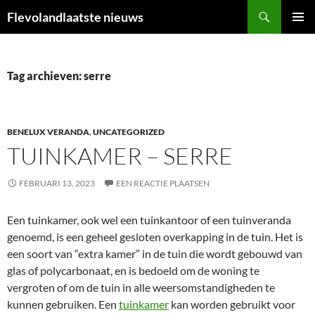
Ga
Zoeken
Flevolandlaatste nieuws
naar
PRIMAI
de
MENU
inhoud
Tag archieven: serre
BENELUX VERANDA
,
UNCATEGORIZED
TUINKAMER – SERRE
FEBRUARI 13, 2023
EEN REACTIE PLAATSEN
Een tuinkamer, ook wel een tuinkantoor of een tuinveranda
genoemd, is een geheel gesloten overkapping in de tuin. Het is
een soort van “extra kamer” in de tuin die wordt gebouwd van
glas of polycarbonaat, en is bedoeld om de woning te
vergroten of om de tuin in alle weersomstandigheden te
kunnen gebruiken. Een
tuinkamer
kan worden gebruikt voor