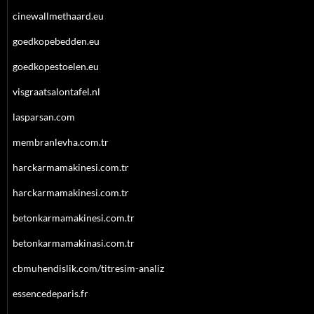
cinewallmethaard.eu
goedkopebedden.eu
goedkopestoelen.eu
visgraatsalontafel.nl
lasparsan.com
membranlevha.com.tr
harckarmamakinesi.com.tr
harckarmamakinesi.com.tr
betonkarmamakinesi.com.tr
betonkarmamakinasi.com.tr
cbmuhendislik.com/titresim-analiz
essencedeparis.fr