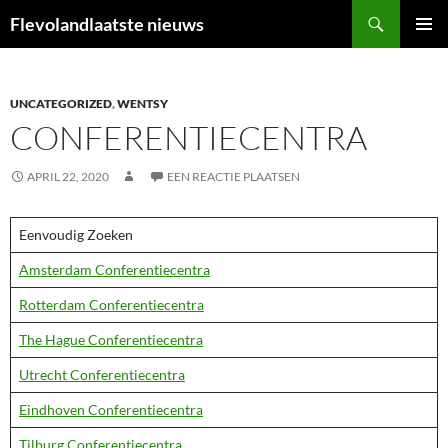
Ga
Zoeken
Flevolandlaatste nieuws
naar
PRIMAI
de
MENU
inhoud
UNCATEGORIZED
,
WENTSY
CONFERENTIECENTRA
APRIL 22, 2020
EEN REACTIE PLAATSEN
Eenvoudig Zoeken
Amsterdam Conferentiecentra
Rotterdam Conferentiecentra
The Hague Conferentiecentra
Utrecht Conferentiecentra
Eindhoven Conferentiecentra
Tilburg Conferentiecentra