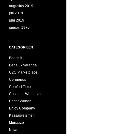
augustus 2019
juli 2019
juni 2019
januari 1970
CATEGORIEËN
Beachfit
Benelux veranda
C2C Marketplace
Cermepos
Comfort Time
Cosmetic Wholesale
Decor Wonen
Enjoy Company
Kassasystemen
Munazzo
News