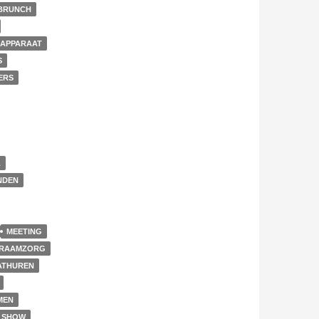
BRUNCH
NAPPARAAT
S
ERS
L
NDEN
MEETING
KRAAMZORG
ATHUREN
MEN
SHOW