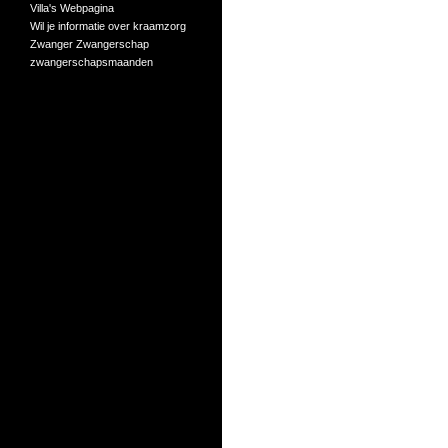
Villa's
Webpagina
Wil je informatie over kraamzorg
Zwanger
Zwangerschap
zwangerschapsmaanden