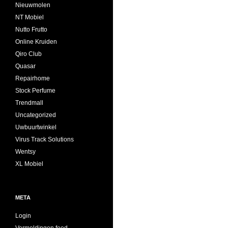
Nieuwmolen
NT Mobiel
Nutto Frutto
Online Kruiden
Qiro Club
Quasar
Repairhome
Stock Perfume
Trendmall
Uncategorized
Uwbuurtwinkel
Virus Track Solutions
Wentsy
XL Mobiel
META
Login