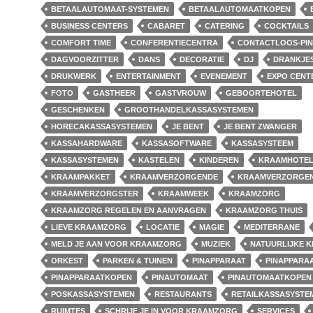
BETAALAUTOMAAT-SYSTEMEN
BETAALAUTOMAATKOPEN
BUSINESS CENTERS
CABARET
CATERING
COCKTAILS
COMFORT TIME
CONFERENTIECENTRA
CONTACTLOOS-PI
DAGVOORZITTER
DANS
DECORATIE
DJ
DRANKJE
DRUKWERK
ENTERTAINMENT
EVENEMENT
EXPO CENT
FOTO
GASTHEER
GASTVROUW
GEBOORTEHOTEL
GESCHENKEN
GROOTHANDELKASSASYSTEMEN
HORECAKASSASYSTEMEN
JE BENT
JE BENT ZWANGER
KASSAHARDWARE
KASSASOFTWARE
KASSASYSTEEM
KASSASYSTEMEN
KASTELEN
KINDEREN
KRAAMHOTE
KRAAMPAKKET
KRAAMVERZORGENDE
KRAAMVERZORGE
KRAAMVERZORGSTER
KRAAMWEEK
KRAAMZORG
KRAAMZORG REGELEN EN AANVRAGEN
KRAAMZORG THUIS
LIEVE KRAAMZORG
LOCATIE
MAGIE
MEDITERRANE
MELD JE AAN VOOR KRAAMZORG
MUZIEK
NATUURLIJKE 
ORKEST
PARKEN & TUINEN
PINAPPARAAT
PINAPPARA
PINAPPARAATKOPEN
PINAUTOMAAT
PINAUTOMAATKOPEN
POSKASSASYSTEMEN
RESTAURANTS
RETAILKASSASYSTE
RUIMTES
SCHRIJF JE IN VOOR KRAAMZORG
SERVICES