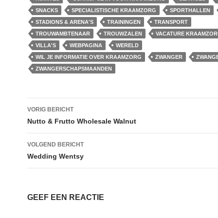
SNACKS
SPECIALISTISCHE KRAAMZORG
SPORTHALLEN
STADIONS & ARENA'S
TRAININGEN
TRANSPORT
TROUWAMBTENAAR
TROUWZALEN
VACATURE KRAAMZO
VILLA'S
WEBPAGINA
WERELD
WIL JE INFORMATIE OVER KRAAMZORG
ZWANGER
ZWANG
ZWANGERSCHAPSMAANDEN
Bericht
VORIG BERICHT
navigatie
Nutto & Frutto Wholesale Walnut
VOLGEND BERICHT
Wedding Wentsy
GEEF EEN REACTIE