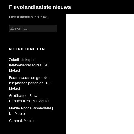
Zoeken
Flevolandlaatste nieuws
Ga
Flevolandlaatste nieuws
naar
Zoeken
de
naar:
inhoud
RECENTE BERICHTEN
Zakelijk inkopen
telefoonaccessoires | NT
Mobiel
Fournisseurs en gros de
téléphones portables | NT
Mobiel
Großhandel Bmw
Handyhüllen | NT Mobiel
Mobile Phone Wholesaler |
NT Mobiel
Gunmak Machine