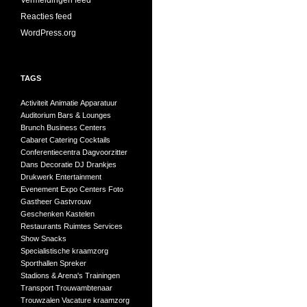
Vermeldingen feed
Reacties feed
WordPress.org
TAGS
Activiteit
Animatie
Apparatuur
Auditorium
Bars & Lounges
Brunch
Business Centers
Cabaret
Catering
Cocktails
Conferentiecentra
Dagvoorzitter
Dans
Decoratie
DJ
Drankjes
Drukwerk
Entertainment
Evenement
Expo Centers
Foto
Gastheer
Gastvrouw
Geschenken
Kastelen
Restaurants
Ruimtes
Services
Show
Snacks
Specialistische kraamzorg
Sporthallen
Spreker
Stadions & Arena's
Trainingen
Transport
Trouwambtenaar
Trouwzalen
Vacature kraamzorg