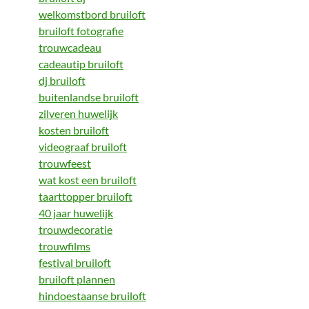
welkomstbord bruiloft
bruiloft fotografie
trouwcadeau
cadeautip bruiloft
dj bruiloft
buitenlandse bruiloft
zilveren huwelijk
kosten bruiloft
videograaf bruiloft
trouwfeest
wat kost een bruiloft
taarttopper bruiloft
40 jaar huwelijk
trouwdecoratie
trouwfilms
festival bruiloft
bruiloft plannen
hindoestaanse bruiloft