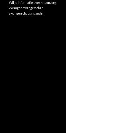
Wil je informatie over kraamzorg
Zwanger
Zwangerschap
zwangerschapsmaanden