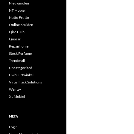
Nieuwmolen
NT Mobiel
Nutto Frutto
Online Kruiden
Qiro Club
Quasar
Repairhome
Stock Perfume
Trendmall
Uncategorized
Uwbuurtwinkel
Virus Track Solutions
Wentsy
XL Mobiel
META
Login