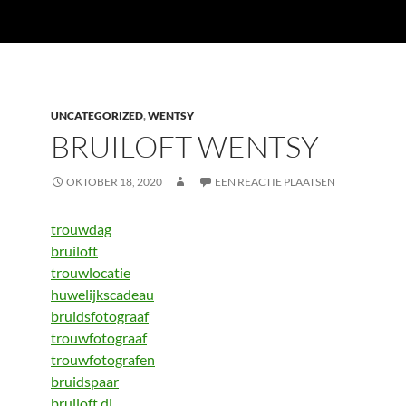
UNCATEGORIZED
,
WENTSY
BRUILOFT WENTSY
OKTOBER 18, 2020
EEN REACTIE PLAATSEN
trouwdag
bruiloft
trouwlocatie
huwelijkscadeau
bruidsfotograaf
trouwfotograaf
trouwfotografen
bruidspaar
bruiloft dj