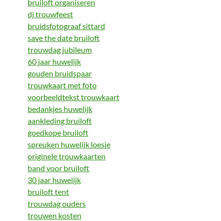
bruiloft organiseren
dj trouwfeest
bruidsfotograaf sittard
save the date bruiloft
trouwdag jubileum
60 jaar huwelijk
gouden bruidspaar
trouwkaart met foto
voorbeeldtekst trouwkaart
bedankjes huwelijk
aankleding bruiloft
goedkope bruiloft
spreuken huwelijk loesje
originele trouwkaarten
band voor bruiloft
30 jaar huwelijk
bruiloft tent
trouwdag ouders
trouwen kosten