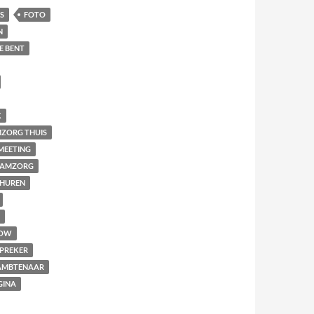
S
FOTO
N
E BENT
K
ZORG THUIS
MEETING
AAMZORG
THUREN
OW
PREKER
MBTENAAR
GINA