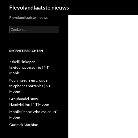
Zoeken
Flevolandlaatste nieuws
Ga
Flevolandlaatste nieuws
naar
Zoeken
de
naar:
inhoud
RECENTE BERICHTEN
Zakelijk inkopen
telefoonaccessoires | NT
Mobiel
Fournisseurs en gros de
téléphones portables | NT
Mobiel
Großhandel Bmw
Handyhüllen | NT Mobiel
Mobile Phone Wholesaler | NT
Mobiel
Gunmak Machine