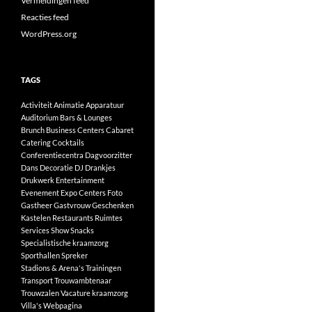
Vermeldingen feed
Reacties feed
WordPress.org
TAGS
Activiteit
Animatie
Apparatuur
Auditorium
Bars & Lounges
Brunch
Business Centers
Cabaret
Catering
Cocktails
Conferentiecentra
Dagvoorzitter
Dans
Decoratie
DJ
Drankjes
Drukwerk
Entertainment
Evenement
Expo Centers
Foto
Gastheer
Gastvrouw
Geschenken
Kastelen
Restaurants
Ruimtes
Services
Show
Snacks
Specialistische kraamzorg
Sporthallen
Spreker
Stadions & Arena's
Trainingen
Transport
Trouwambtenaar
Trouwzalen
Vacature kraamzorg
Villa's
Webpagina