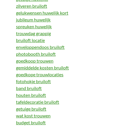
zilveren bruiloft
gelukwensen huwelijk kort
jubileum huwelijk
spreuken huwelijk
trouwdag grappig
bruiloft locatie
enveloppendoos bruiloft
photobooth bruiloft
goedkoop trouwen
gemiddelde kosten bruiloft
goedkope trouwlocaties
fotohokje bruiloft
band bruiloft
houten bruiloft
tafeldecoratie bruiloft
getuige bruiloft
wat kost trouwen
budget bruiloft