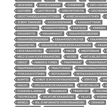
DRUKWERK
ENTERTAINMENT
EVENEMENT
EXPO CENTER
GASTHEER
GASTVROUW
GEBOORTEHOTEL
GESCHENKE
GROOTHANDELKASSASYSTEMEN
HORECAKASSASYSTEMEN
J
JE BENT ZWANGER
KASSAHARDWARE
KASSASOFTWARE
KASSASYSTEEM
KASSASYSTEMEN
KASTELEN
KINDEREN
KRAAMHOTEL
KRAAMPAKKET
KRAAMVERZORGENDE
KRAAMVERZORGENDEN
KRAAMVERZORGSTER
KRAAMWEE
KRAAMZORG
KRAAMZORG REGELEN EN AANVRAGEN
KRAAM
LIEVE KRAAMZORG
LOCATIE
MAGIE
MEDITERRANE
MELD JE AAN VOOR KRAAMZORG
MUZIEK
NATUURLIJKE KR
ORKEST
PARKEN & TUINEN
PINAPPARAAT
PINAPPARAA
PINAPPARAATKOPEN
PINAUTOMAAT
PINAUTOMAATKOPEN
POSKASSASYSTEMEN
RESTAURANTS
RETAILKASSASYSTEMEN
RUIMTES
SCHRIJF JE IN VOOR KRAAMZORG
SERVICES
SH
SNACKS
SPECIALISTISCHE KRAAMZORG
SPORTHALLEN
S
STADIONS & ARENA'S
TRAININGEN
TRANSPORT
TROUWA
TROUWZALEN
VACATURE KRAAMZORG
VILLA'S
WEBPA
WERELD
WIL JE INFORMATIE OVER KRAAMZORG
ZWANGER