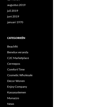
augustus 2019
juli 2019
juni 2019
januari 1970
CATEGORIEËN
Beachfit
Benelux veranda
C2C Marketplace
Cermepos
Comfort Time
Cosmetic Wholesale
Decor Wonen
Enjoy Company
Kassasystemen
Munazzo
News