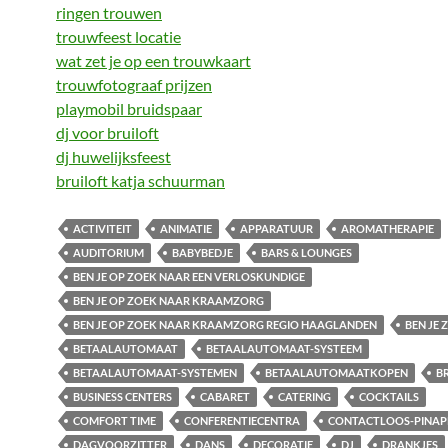
ringen trouwen
trouwfeest locatie
wat zet je op een trouwkaart
trouwfotograaf prijzen
playmobil bruidspaar
dj voor bruiloft
dj huwelijksfeest
bruiloft katja schuurman
ACTIVITEIT
ANIMATIE
APPARATUUR
AROMATHERAPIE
AUDITORIUM
BABYBEDJE
BARS & LOUNGES
BEN JE OP ZOEK NAAR EEN VERLOSKUNDIGE
BEN JE OP ZOEK NAAR KRAAMZORG
BEN JE OP ZOEK NAAR KRAAMZORG REGIO HAAGLANDEN
BEN JE
BETAALAUTOMAAT
BETAALAUTOMAAT-SYSTEEM
BETAALAUTOMAAT-SYSTEMEN
BETAALAUTOMAATKOPEN
B
BUSINESS CENTERS
CABARET
CATERING
COCKTAILS
COMFORT TIME
CONFERENTIECENTRA
CONTACTLOOS-PINAP
DAGVOORZITTER
DANS
DECORATIE
DJ
DRANKJES