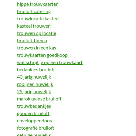
hippe trouwkaarten
bruiloft catering
trouwlocatie kasteel
kasteel trouwen
trouwen op locatie
bruiloft thema
trouwen in een kas
trouwkaarten goedkoop
wat schrijf je op een trouwkaart
bedankjes bruiloft
40 jarig huwelijk
robijnen huwelijk
25 jarig huwelijk
marokkaanse bruiloft
trouwbedankjes
gouden bruiloft
enveloppendoos
fotografie bruiloft
getuige huwelijk