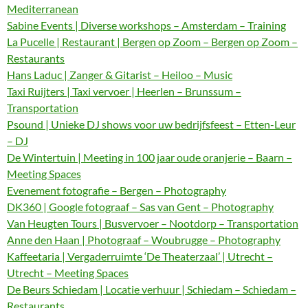
Mediterranean
Sabine Events | Diverse workshops – Amsterdam – Training
La Pucelle | Restaurant | Bergen op Zoom – Bergen op Zoom –
Restaurants
Hans Laduc | Zanger & Gitarist – Heiloo – Music
Taxi Ruijters | Taxi vervoer | Heerlen – Brunssum –
Transportation
Psound | Unieke DJ shows voor uw bedrijfsfeest – Etten-Leur
– DJ
De Wintertuin | Meeting in 100 jaar oude oranjerie – Baarn –
Meeting Spaces
Evenement fotografie – Bergen – Photography
DK360 | Google fotograaf – Sas van Gent – Photography
Van Heugten Tours | Busvervoer – Nootdorp – Transportation
Anne den Haan | Photograaf – Woubrugge – Photography
Kaffeetaria | Vergaderruimte ‘De Theaterzaal’ | Utrecht –
Utrecht – Meeting Spaces
De Beurs Schiedam | Locatie verhuur | Schiedam – Schiedam –
Restaurants