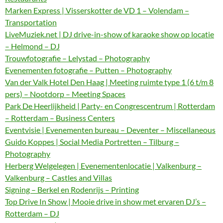
Marken Express | Visserskotter de VD 1 – Volendam –
Transportation
LiveMuziek.net | DJ drive-in-show of karaoke show op locatie
– Helmond – DJ
Trouwfotografie – Lelystad – Photography
Evenementen fotografie – Putten – Photography
Van der Valk Hotel Den Haag | Meeting ruimte type 1 (6 t/m 8
pers) – Nootdorp – Meeting Spaces
Park De Heerlijkheid | Party- en Congrescentrum | Rotterdam
– Rotterdam – Business Centers
Eventvisie | Evenementen bureau – Deventer – Miscellaneous
Guido Koppes | Social Media Portretten – Tilburg –
Photography
Herberg Welgelegen | Evenementenlocatie | Valkenburg –
Valkenburg – Castles and Villas
Signing – Berkel en Rodenrijs – Printing
Top Drive In Show | Mooie drive in show met ervaren DJ’s –
Rotterdam – DJ