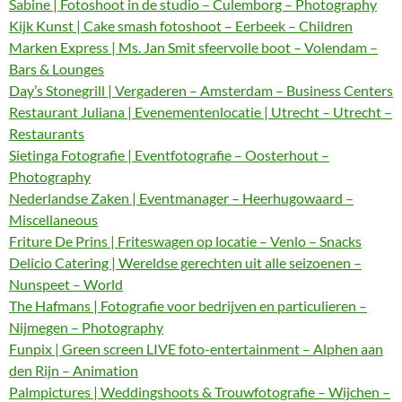
Sabine | Fotoshoot in de studio – Culemborg – Photography
Kijk Kunst | Cake smash fotoshoot – Eerbeek – Children
Marken Express | Ms. Jan Smit sfeervolle boot – Volendam –
Bars & Lounges
Day’s Stonegrill | Vergaderen – Amsterdam – Business Centers
Restaurant Juliana | Evenementenlocatie | Utrecht – Utrecht –
Restaurants
Sietinga Fotografie | Eventfotografie – Oosterhout –
Photography
Nederlandse Zaken | Eventmanager – Heerhugowaard –
Miscellaneous
Friture De Prins | Friteswagen op locatie – Venlo – Snacks
Delicio Catering | Wereldse gerechten uit alle seizoenen –
Nunspeet – World
The Hafmans | Fotografie voor bedrijven en particulieren –
Nijmegen – Photography
Funpix | Green screen LIVE foto-entertainment – Alphen aan
den Rijn – Animation
Palmpictures | Weddingshoots & Trouwfotografie – Wijchen –