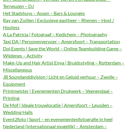
Terneuzen – DJ
Het Stadshuys – Assen – Bars & Lounges
Ray van Zuijlen | Exclusieve gastheer – Rhenen – Host /
Hostess
A La Patricia | Fotograaf – Kedichem – Photography
Taxi DA | Personenvervoer – Amersfoort – Transportation
Dol Events | Save the World – Online Teambuilding Game –
Wijdenes – Activity
Make-Up and Hair Artist Enya | Bruidsstyling – Rotterdam –
Miscellaneous
JB Soundanddivision | Licht en Geluid verhuur – Zwolle –
Equipment
Printmeister | Evenementen Drukwerk – Veenendaal –
Printing
De Mof | Ideale trouwlocatie | Amersfoort – Leusden –
Wedding Halls
Event2foto | Sport – en evenementenfotografie in heel
Nederland (internationaal mogelijk) – Amsterdam –