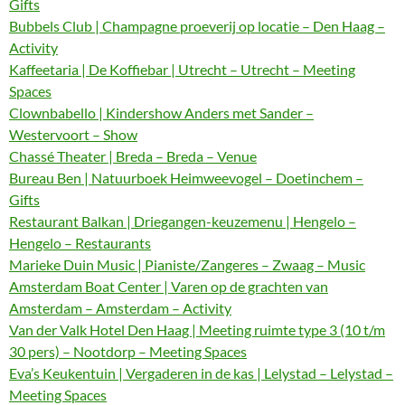
Gifts
Bubbels Club | Champagne proeverij op locatie – Den Haag –
Activity
Kaffeetaria | De Koffiebar | Utrecht – Utrecht – Meeting
Spaces
Clownbabello | Kindershow Anders met Sander –
Westervoort – Show
Chassé Theater | Breda – Breda – Venue
Bureau Ben | Natuurboek Heimweevogel – Doetinchem –
Gifts
Restaurant Balkan | Driegangen-keuzemenu | Hengelo –
Hengelo – Restaurants
Marieke Duin Music | Pianiste/Zangeres – Zwaag – Music
Amsterdam Boat Center | Varen op de grachten van
Amsterdam – Amsterdam – Activity
Van der Valk Hotel Den Haag | Meeting ruimte type 3 (10 t/m
30 pers) – Nootdorp – Meeting Spaces
Eva’s Keukentuin | Vergaderen in de kas | Lelystad – Lelystad –
Meeting Spaces