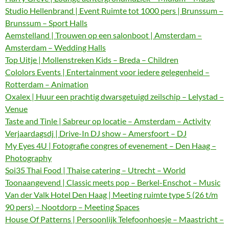
Studio Hellenbrand | Event Ruimte tot 1000 pers | Brunssum –
Brunssum – Sport Halls
Aemstelland | Trouwen op een salonboot | Amsterdam –
Amsterdam – Wedding Halls
Top Uitje | Mollenstreken Kids – Breda – Children
Cololors Events | Entertainment voor iedere gelegenheid –
Rotterdam – Animation
Oxalex | Huur een prachtig dwarsgetuigd zeilschip – Lelystad –
Venue
Taste and Tinle | Sabreur op locatie – Amsterdam – Activity
Verjaardagsdj | Drive-In DJ show – Amersfoort – DJ
My Eyes 4U | Fotografie congres of evenement – Den Haag –
Photography
Soi35 Thai Food | Thaise catering – Utrecht – World
Toonaangevend | Classic meets pop – Berkel-Enschot – Music
Van der Valk Hotel Den Haag | Meeting ruimte type 5 (26 t/m
90 pers) – Nootdorp – Meeting Spaces
House Of Patterns | Persoonlijk Telefoonhoesje – Maastricht –