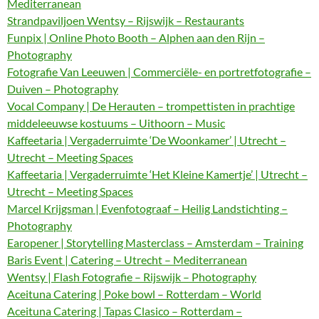
Mediterranean
Strandpaviljoen Wentsy – Rijswijk – Restaurants
Funpix | Online Photo Booth – Alphen aan den Rijn –
Photography
Fotografie Van Leeuwen | Commerciële- en portretfotografie –
Duiven – Photography
Vocal Company | De Herauten – trompettisten in prachtige
middeleeuwse kostuums – Uithoorn – Music
Kaffeetaria | Vergaderruimte ‘De Woonkamer’ | Utrecht –
Utrecht – Meeting Spaces
Kaffeetaria | Vergaderruimte ‘Het Kleine Kamertje’ | Utrecht –
Utrecht – Meeting Spaces
Marcel Krijgsman | Evenfotograaf – Heilig Landstichting –
Photography
Earopener | Storytelling Masterclass – Amsterdam – Training
Baris Event | Catering – Utrecht – Mediterranean
Wentsy | Flash Fotografie – Rijswijk – Photography
Aceituna Catering | Poke bowl – Rotterdam – World
Aceituna Catering | Tapas Clasico – Rotterdam –