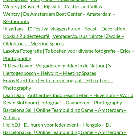
Wentsy | Kasteel – Rijswijk – Castles and Villas
Wentsy | De Amsterdam Boat Center – Amsterdam –
Restaurants
Ibizaflags | 10 Festival vlaggen huren – Soest – Decoration
Kokki’s Zuiderzeecafé | Vergader/cursus ruimte | Zwolle –
Oldebroek – Meeting Spaces
Lasolva Fotografie | Te boeken voor diverse fotografie – Erica –
Photography
‘T Lieve Leven | Vergaderen midden in de Natuur | ‘s-
Hertogenbosch – Helvoirt – Meeting Spaces
Frans Krechting | Foto- en videograaf – Etten-Leur –
Photography
Dian Dian | Authentiek Indonesisch eten – Hilversum – World
Kevin Slotboom | Fotograaf – Gaanderen – Photography
Barcelona Sail | Online Teambuilding Game – Amsterdam –
Activity
HelloDJ | DJ huren voor ieder event – Hengelo – DJ
Barcelona Sail | Online Teambuilding Game – Amsterdam –