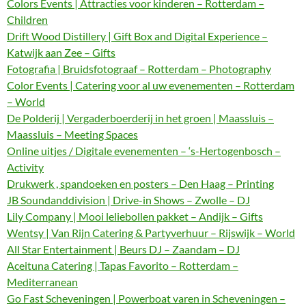
Colors Events | Attracties voor kinderen – Rotterdam –
Children
Drift Wood Distillery | Gift Box and Digital Experience –
Katwijk aan Zee – Gifts
Fotografia | Bruidsfotograaf – Rotterdam – Photography
Color Events | Catering voor al uw evenementen – Rotterdam
– World
De Polderij | Vergaderboerderij in het groen | Maassluis –
Maassluis – Meeting Spaces
Online uitjes / Digitale evenementen – ‘s-Hertogenbosch –
Activity
Drukwerk , spandoeken en posters – Den Haag – Printing
JB Soundanddivision | Drive-in Shows – Zwolle – DJ
Lily Company | Mooi leliebollen pakket – Andijk – Gifts
Wentsy | Van Rijn Catering & Partyverhuur – Rijswijk – World
All Star Entertainment | Beurs DJ – Zaandam – DJ
Aceituna Catering | Tapas Favorito – Rotterdam –
Mediterranean
Go Fast Scheveningen | Powerboat varen in Scheveningen –