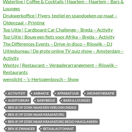
Waterline | Coffee & Cocktails | Haarlem – Haarlem – Bars &
Lounges
Drukwerkoffice | Flyers, textiel en spandoeken op maat –
Oldenzaal – Printing
Top Uitje | Cardboard Car Challenge – Breda – Activity
Top Uitje | Bouw een fiets voor Afrika – Breda – Activity
The Differences Events – Drive-in disco – Rijswijk – DJ
Uitjesbureau | De grote online TV quiz show – Amsterdam –
Activity
Wentsy | Restaurant – Vergaderarrangement – Rijswijk –
Restaurants
wenslicht – ‘s-Hertogenbosch – Show
ACTIVITEIT
ANIMATIE
APPARATUUR
AROMATHERAPIE
AUDITORIUM
BABYBEDJE
BARS & LOUNGES
BEN JE OP ZOEK NAAR EEN VERLOSKUNDIGE
BEN JE OP ZOEK NAAR KRAAMZORG
BEN JE OP ZOEK NAAR KRAAMZORG REGIO HAAGLANDEN
BEN JE ZWANGER
BETAALAUTOMAAT