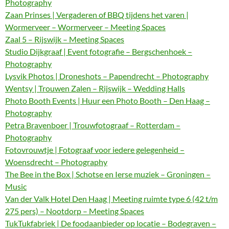
Photography
Zaan Prinses | Vergaderen of BBQ tijdens het varen |
Wormerveer – Wormerveer – Meeting Spaces
Zaal 5 – Rijswijk – Meeting Spaces
Studio Dijkgraaf | Event fotografie – Bergschenhoek –
Photography
Lysvik Photos | Droneshots – Papendrecht – Photography
Wentsy | Trouwen Zalen – Rijswijk – Wedding Halls
Photo Booth Events | Huur een Photo Booth – Den Haag –
Photography
Petra Bravenboer | Trouwfotograaf – Rotterdam –
Photography
Fotovrouwtje | Fotograaf voor iedere gelegenheid –
Woensdrecht – Photography
The Bee in the Box | Schotse en Ierse muziek – Groningen –
Music
Van der Valk Hotel Den Haag | Meeting ruimte type 6 (42 t/m
275 pers) – Nootdorp – Meeting Spaces
TukTukfabriek | De foodaanbieder op locatie – Bodegraven –