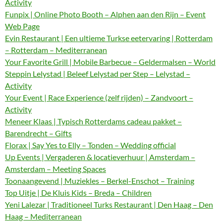
Activity
Funpix | Online Photo Booth – Alphen aan den Rijn – Event
Web Page
Evin Restaurant | Een ultieme Turkse eetervaring | Rotterdam
– Rotterdam – Mediterranean
Your Favorite Grill | Mobile Barbecue – Geldermalsen – World
Steppin Lelystad | Beleef Lelystad per Step – Lelystad –
Activity
Your Event | Race Experience (zelf rijden) – Zandvoort –
Activity
Meneer Klaas | Typisch Rotterdams cadeau pakket –
Barendrecht – Gifts
Florax | Say Yes to Elly – Tonden – Wedding official
Up Events | Vergaderen & locatieverhuur | Amsterdam –
Amsterdam – Meeting Spaces
Toonaangevend | Muziekles – Berkel-Enschot – Training
Top Uitje | De Kluis Kids – Breda – Children
Yeni Lalezar | Traditioneel Turks Restaurant | Den Haag – Den
Haag – Mediterranean