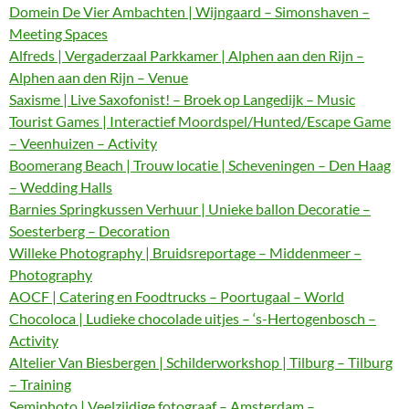
Domein De Vier Ambachten | Wijngaard – Simonshaven –
Meeting Spaces
Alfreds | Vergaderzaal Parkkamer | Alphen aan den Rijn –
Alphen aan den Rijn – Venue
Saxisme | Live Saxofonist! – Broek op Langedijk – Music
Tourist Games | Interactief Moordspel/Hunted/Escape Game
– Veenhuizen – Activity
Boomerang Beach | Trouw locatie | Scheveningen – Den Haag
– Wedding Halls
Barnies Springkussen Verhuur | Unieke ballon Decoratie –
Soesterberg – Decoration
Willeke Photography | Bruidsreportage – Middenmeer –
Photography
AOCF | Catering en Foodtrucks – Poortugaal – World
Chocoloca | Ludieke chocolade uitjes – ‘s-Hertogenbosch –
Activity
Altelier Van Biesbergen | Schilderworkshop | Tilburg – Tilburg
– Training
Semiphoto | Veelzijdige fotograaf – Amsterdam –