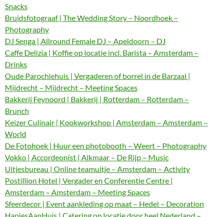
Snacks
Bruidsfotograaf | The Wedding Story – Noordhoek –
Photography
DJ Senga | Allround Female DJ – Apeldoorn – DJ
Caffe Delizia | Koffie op locatie incl. Barista – Amsterdam –
Drinks
Oude Parochiehuis | Vergaderen of borrel in de Barzaal |
Mijdrecht – Mijdrecht – Meeting Spaces
Bakkerij Feynoord | Bakkerij | Rotterdam – Rotterdam –
Brunch
Keizer Culinair | Kookworkshop | Amsterdam – Amsterdam –
World
De Fotohoek | Huur een photobooth – Weert – Photography
Vokko | Accordeonist | Alkmaar – De Rijp – Music
Uitjesbureau | Online teamuitje – Amsterdam – Activity
Postillion Hotel | Vergader en Conferentie Centre |
Amsterdam – Amsterdam – Meeting Spaces
Sfeerdecor | Event aankleding op maat – Hedel – Decoration
HapjesAanHuis | Catering op locatie door heel Nederland –