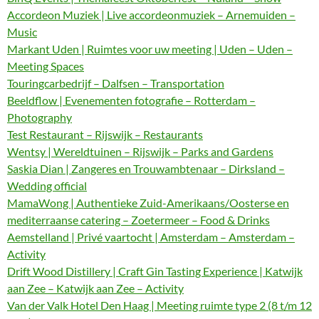
Accordeon Muziek | Live accordeonmuziek – Arnemuiden –
Music
Markant Uden | Ruimtes voor uw meeting | Uden – Uden –
Meeting Spaces
Touringcarbedrijf – Dalfsen – Transportation
Beeldflow | Evenementen fotografie – Rotterdam –
Photography
Test Restaurant – Rijswijk – Restaurants
Wentsy | Wereldtuinen – Rijswijk – Parks and Gardens
Saskia Dian | Zangeres en Trouwambtenaar – Dirksland –
Wedding official
MamaWong | Authentieke Zuid-Amerikaans/Oosterse en
mediterraanse catering – Zoetermeer – Food & Drinks
Aemstelland | Privé vaartocht | Amsterdam – Amsterdam –
Activity
Drift Wood Distillery | Craft Gin Tasting Experience | Katwijk
aan Zee – Katwijk aan Zee – Activity
Van der Valk Hotel Den Haag | Meeting ruimte type 2 (8 t/m 12