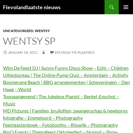
Ga
Zoeken
Flevolandlaatste nieuws
naar
PRIMAI
de
MENU
inhoud
UNCATEGORIZED
,
WENTSY
WENTSY SP
JANUARI 18, 2021
EEN REACTIE PLAATSEN
Wim De Feest DJ | Sunny Funny Disco Show – Echt – Children
Uitjesbureau | The Online Pump Quiz – Amsterdam – Activity
Boomerang Beach | BBQ arrangementen | Scheveningen – Den
Haag – World
Toonaangevend | The Jukebox Pianist – Berkel-Enschot –
Music
MD Pictures | Families, bruiloften, zwangerschap & newborns
fotografie – Emmeloord – Photography
Feestgastenboek – Fotobooths – Rijswijk – Photography
BinQ Events | Themafeest Oktoberfest – Nuland – Show