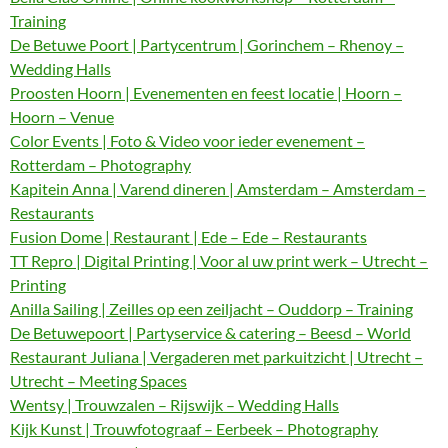
Training
De Betuwe Poort | Partycentrum | Gorinchem – Rhenoy –
Wedding Halls
Proosten Hoorn | Evenementen en feest locatie | Hoorn –
Hoorn – Venue
Color Events | Foto & Video voor ieder evenement –
Rotterdam – Photography
Kapitein Anna | Varend dineren | Amsterdam – Amsterdam –
Restaurants
Fusion Dome | Restaurant | Ede – Ede – Restaurants
TT Repro | Digital Printing | Voor al uw print werk – Utrecht –
Printing
Anilla Sailing | Zeilles op een zeiljacht – Ouddorp – Training
De Betuwepoort | Partyservice & catering – Beesd – World
Restaurant Juliana | Vergaderen met parkuitzicht | Utrecht –
Utrecht – Meeting Spaces
Wentsy | Trouwzalen – Rijswijk – Wedding Halls
Kijk Kunst | Trouwfotograaf – Eerbeek – Photography