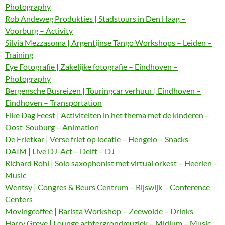
Photography
Rob Andeweg Produkties | Stadstours in Den Haag –
Voorburg – Activity
Silvia Mezzasoma | Argentijnse Tango Workshops – Leiden –
Training
Eye Fotografie | Zakelijke fotografie – Eindhoven –
Photography
Bergensche Busreizen | Touringcar verhuur | Eindhoven –
Eindhoven – Transportation
Elke Dag Feest | Activiteiten in het thema met de kinderen –
Oost-Souburg – Animation
De Frietkar | Verse friet op locatie – Hengelo – Snacks
DAIM | Live DJ-Act – Delft – DJ
Richard Rohi | Solo saxophonist met virtual orkest – Heerlen –
Music
Wentsy | Congres & Beurs Centrum – Rijswijk – Conference
Centers
Movingcoffee | Barista Workshop – Zeewolde – Drinks
Harry Greve | Lounge achtergrondmuziek – Midlum – Music