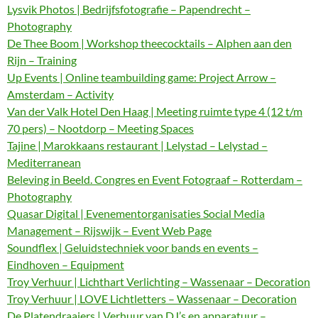
Lysvik Photos | Bedrijfsfotografie – Papendrecht –
Photography
De Thee Boom | Workshop theecocktails – Alphen aan den
Rijn – Training
Up Events | Online teambuilding game: Project Arrow –
Amsterdam – Activity
Van der Valk Hotel Den Haag | Meeting ruimte type 4 (12 t/m
70 pers) – Nootdorp – Meeting Spaces
Tajine | Marokkaans restaurant | Lelystad – Lelystad –
Mediterranean
Beleving in Beeld. Congres en Event Fotograaf – Rotterdam –
Photography
Quasar Digital | Evenementorganisaties Social Media
Management – Rijswijk – Event Web Page
Soundflex | Geluidstechniek voor bands en events –
Eindhoven – Equipment
Troy Verhuur | Lichthart Verlichting – Wassenaar – Decoration
Troy Verhuur | LOVE Lichtletters – Wassenaar – Decoration
De Platendraaiers | Verhuur van DJ’s en apparatuur –