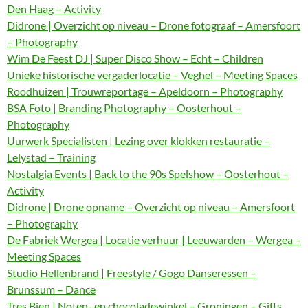
Den Haag – Activity
Didrone | Overzicht op niveau – Drone fotograaf – Amersfoort
– Photography
Wim De Feest DJ | Super Disco Show – Echt – Children
Unieke historische vergaderlocatie – Veghel – Meeting Spaces
Roodhuizen | Trouwreportage – Apeldoorn – Photography
BSA Foto | Branding Photography – Oosterhout –
Photography
Uurwerk Specialisten | Lezing over klokken restauratie –
Lelystad – Training
Nostalgia Events | Back to the 90s Spelshow – Oosterhout –
Activity
Didrone | Drone opname – Overzicht op niveau – Amersfoort
– Photography
De Fabriek Wergea | Locatie verhuur | Leeuwarden – Wergea –
Meeting Spaces
Studio Hellenbrand | Freestyle / Gogo Danseressen –
Brunssum – Dance
Tres Bien | Noten- en chocoladewinkel – Groningen – Gifts