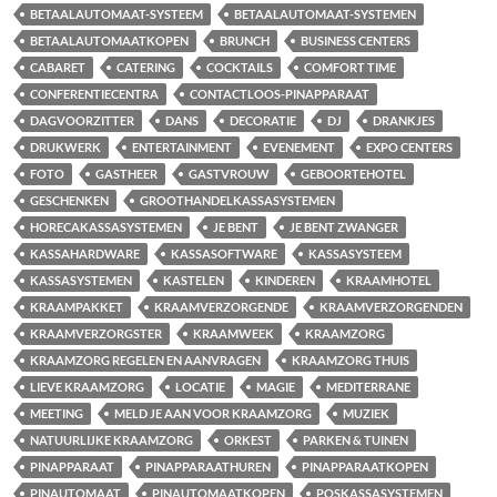
BETAALAUTOMAAT-SYSTEEM
BETAALAUTOMAAT-SYSTEMEN
BETAALAUTOMAATKOPEN
BRUNCH
BUSINESS CENTERS
CABARET
CATERING
COCKTAILS
COMFORT TIME
CONFERENTIECENTRA
CONTACTLOOS-PINAPPARAAT
DAGVOORZITTER
DANS
DECORATIE
DJ
DRANKJES
DRUKWERK
ENTERTAINMENT
EVENEMENT
EXPO CENTERS
FOTO
GASTHEER
GASTVROUW
GEBOORTEHOTEL
GESCHENKEN
GROOTHANDELKASSASYSTEMEN
HORECAKASSASYSTEMEN
JE BENT
JE BENT ZWANGER
KASSAHARDWARE
KASSASOFTWARE
KASSASYSTEEM
KASSASYSTEMEN
KASTELEN
KINDEREN
KRAAMHOTEL
KRAAMPAKKET
KRAAMVERZORGENDE
KRAAMVERZORGENDEN
KRAAMVERZORGSTER
KRAAMWEEK
KRAAMZORG
KRAAMZORG REGELEN EN AANVRAGEN
KRAAMZORG THUIS
LIEVE KRAAMZORG
LOCATIE
MAGIE
MEDITERRANE
MEETING
MELD JE AAN VOOR KRAAMZORG
MUZIEK
NATUURLIJKE KRAAMZORG
ORKEST
PARKEN & TUINEN
PINAPPARAAT
PINAPPARAATHUREN
PINAPPARAATKOPEN
PINAUTOMAAT
PINAUTOMAATKOPEN
POSKASSASYSTEMEN