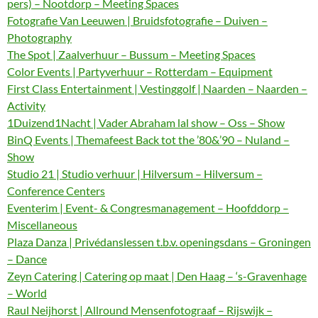
pers) – Nootdorp – Meeting Spaces
Fotografie Van Leeuwen | Bruidsfotografie – Duiven –
Photography
The Spot | Zaalverhuur – Bussum – Meeting Spaces
Color Events | Partyverhuur – Rotterdam – Equipment
First Class Entertainment | Vestinggolf | Naarden – Naarden –
Activity
1Duizend1Nacht | Vader Abraham lal show – Oss – Show
BinQ Events | Themafeest Back tot the ’80&’90 – Nuland –
Show
Studio 21 | Studio verhuur | Hilversum – Hilversum –
Conference Centers
Eventerim | Event- & Congresmanagement – Hoofddorp –
Miscellaneous
Plaza Danza | Privédanslessen t.b.v. openingsdans – Groningen
– Dance
Zeyn Catering | Catering op maat | Den Haag – ‘s-Gravenhage
– World
Raul Neijhorst | Allround Mensenfotograaf – Rijswijk –