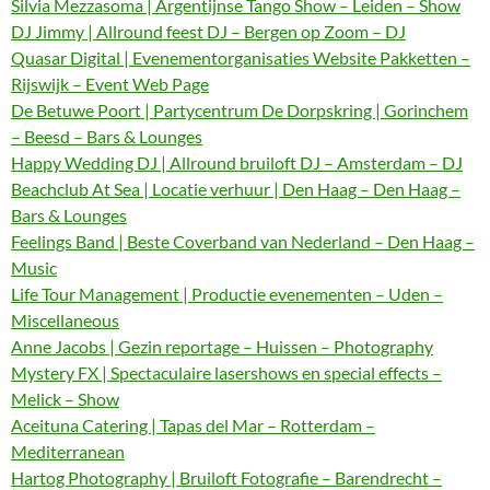
Silvia Mezzasoma | Argentijnse Tango Show – Leiden – Show
DJ Jimmy | Allround feest DJ – Bergen op Zoom – DJ
Quasar Digital | Evenementorganisaties Website Pakketten –
Rijswijk – Event Web Page
De Betuwe Poort | Partycentrum De Dorpskring | Gorinchem
– Beesd – Bars & Lounges
Happy Wedding DJ | Allround bruiloft DJ – Amsterdam – DJ
Beachclub At Sea | Locatie verhuur | Den Haag – Den Haag –
Bars & Lounges
Feelings Band | Beste Coverband van Nederland – Den Haag –
Music
Life Tour Management | Productie evenementen – Uden –
Miscellaneous
Anne Jacobs | Gezin reportage – Huissen – Photography
Mystery FX | Spectaculaire lasershows en special effects –
Melick – Show
Aceituna Catering | Tapas del Mar – Rotterdam –
Mediterranean
Hartog Photography | Bruiloft Fotografie – Barendrecht –