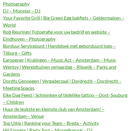
Photography
DJ – Monster – DJ
Your Favorite Grill | Big Green Egg bakfiets – Geldermalsen –
World
Rob Reurings| Fotografie voor uw bedrijf en website –
Eindhoven – Photography
Borduur Servicepunt | Handdoek met geborduurd logo –
Tilburg – Gifts
Earopener | Kralingen – Music Act – Amsterdam – Music
Wentsy | Wereldtuinen verjaardag – Rijswijk – Parks and
Gardens
Dordts Genoegen | Vergaderzaal | Dordrecht – Dordrecht –
Meeting Spaces
Elke Dag Feest | Schminken of tijdelijke tattoo – Oost-Souburg
– Children
Huur de leukste en kleinste club van Amsterdam! –
Amsterdam – Venue
Top Uitje | Ranking your Team – Breda – Activity
Hit Express | Party Tour – Musselkanaal – DJ