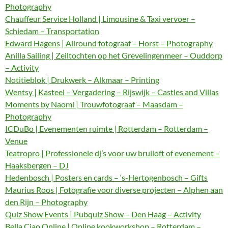
Photography
Chauffeur Service Holland | Limousine & Taxi vervoer –
Schiedam – Transportation
Edward Hagens | Allround fotograaf – Horst – Photography
Anilla Sailing | Zeiltochten op het Grevelingenmeer – Ouddorp
– Activity
Notitieblok | Drukwerk – Alkmaar – Printing
Wentsy | Kasteel – Vergadering – Rijswijk – Castles and Villas
Moments by Naomi | Trouwfotograaf – Maasdam –
Photography
ICDuBo | Evenementen ruimte | Rotterdam – Rotterdam –
Venue
Teatropro | Professionele dj’s voor uw bruiloft of evenement –
Haaksbergen – DJ
Hedenbosch | Posters en cards – ‘s-Hertogenbosch – Gifts
Maurius Roos | Fotografie voor diverse projecten – Alphen aan
den Rijn – Photography
Quiz Show Events | Pubquiz Show – Den Haag – Activity
Bella Ciao Online | Online kookworkshop – Rotterdam –