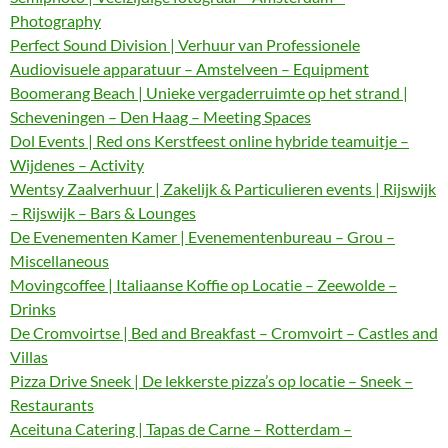
Photography
Perfect Sound Division | Verhuur van Professionele
Audiovisuele apparatuur – Amstelveen – Equipment
Boomerang Beach | Unieke vergaderruimte op het strand |
Scheveningen – Den Haag – Meeting Spaces
Dol Events | Red ons Kerstfeest online hybride teamuitje –
Wijdenes – Activity
Wentsy Zaalverhuur | Zakelijk & Particulieren events | Rijswijk
– Rijswijk – Bars & Lounges
De Evenementen Kamer | Evenementenbureau – Grou –
Miscellaneous
Movingcoffee | Italiaanse Koffie op Locatie – Zeewolde –
Drinks
De Cromvoirtse | Bed and Breakfast – Cromvoirt – Castles and
Villas
Pizza Drive Sneek | De lekkerste pizza’s op locatie – Sneek –
Restaurants
Aceituna Catering | Tapas de Carne – Rotterdam –