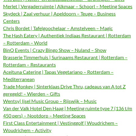
Merlet | Vergaderruimte | Alkmaar – Schoorl – Meeting Spaces
Skydeck | Zaal verhuur | Apeldoorn – Teuge – Business
Centers
Chris Bordet | Tafelgoochelaar – Amstelveen – Magic
The Hash Eatery | Authentiek Indiaas Restaurant | Rotterdam
– Rotterdam – World
BinQ Events | Crazy Bingo Show – Nuland – Show
Brasserie Timmerhuis | Surinaams Restaurant | Rotterdam –
Rotterdam – Restaurants
Aceituna Catering | Tapas Vegetariano – Rotterdam –
Mediterranean
Trade Monkey | Sinterklaas Drive Thru, cadeaus van A tot Z
geregeld! – Wierden – Gifts
Wentsy| Ijsel Music Group – Rijswijk – Music
Van der Valk Hotel Den Haag | Meeting ruimte type 7 (136 t/m
450 pers) – Nootdorp – Meeting Spaces
First Class Entertainment | Vestinggolf | Woudrichem –
Woudrichem – Activity