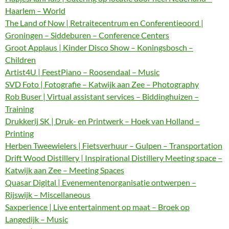
Haarlem – World
The Land of Now | Retraitecentrum en Conferentieoord |
Groningen – Siddeburen – Conference Centers
Groot Applaus | Kinder Disco Show – Koningsbosch –
Children
Artist4U | FeestPiano – Roosendaal – Music
SVD Foto | Fotografie – Katwijk aan Zee – Photography
Rob Buser | Virtual assistant services – Biddinghuizen –
Training
Drukkerij SK | Druk- en Printwerk – Hoek van Holland –
Printing
Herben Tweewielers | Fietsverhuur – Gulpen – Transportation
Drift Wood Distillery | Inspirational Distillery Meeting space –
Katwijk aan Zee – Meeting Spaces
Quasar Digital | Evenementenorganisatie ontwerpen –
Rijswijk – Miscellaneous
Saxperience | Live entertainment op maat – Broek op
Langedijk – Music